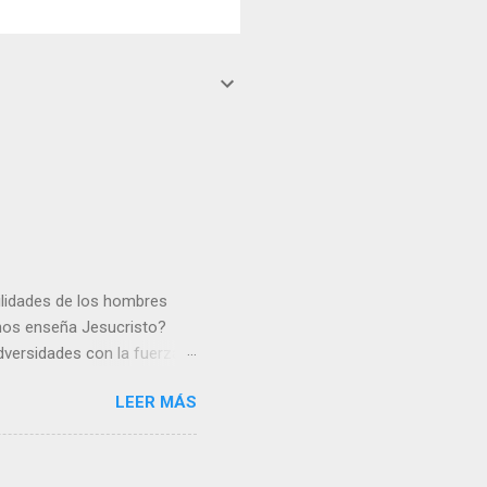
gilidades de los hombres
 nos enseña Jesucristo?
dversidades con la fuerza y
e nosotros. Amar es hacer
LEER MÁS
y un árbol sin frutos,
los días del sol abrasador
 Julián Escobar. | Lecturas
| Laudes (+ Leer ) | Vísperas