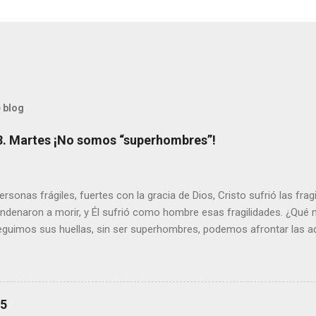
 blog
8. Martes ¡No somos “superhombres”!
sonas frágiles, fuertes con la gracia de Dios, Cristo sufrió las fra
ondenaron a morir, y Él sufrió como hombre esas fragilidades. ¿Qué
seguimos sus huellas, sin ser superhombres, podemos afrontar las a
el amor. Sentirse amado es saber que Dios siempre está pendiente d
demás se sientan acompañados y protegidos por nosotros. “ Señor, so
me das la savia para que al menos mis ramas y hojas den sombra en 
sientes super hombre? - ¿Superas tu fragilidad con la gracia de Dios?
25
+ Leer ). | Evangelio y Meditación (+ Leer ) | | Santo del día (+ Leer ) 