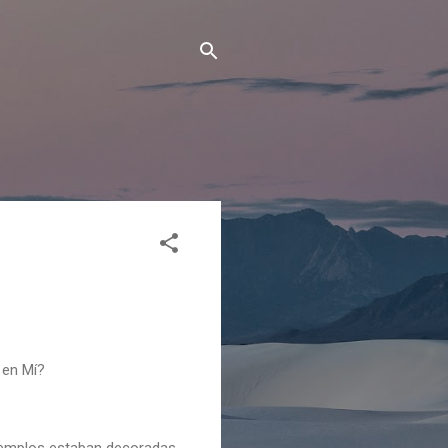
 en Mí?
s templos estaban decoradas