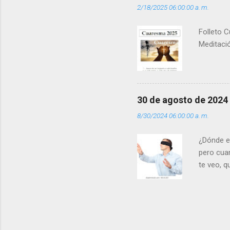
2/18/2025 06:00:00 a. m.
(+ Leer ) 
Folleto C
Meditació
30 de agosto de 2024
8/30/2024 06:00:00 a. m.
¿Dónde e
pero cua
te veo, 
me ves p
porque l
los dolor
poder cre
demás? - 