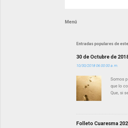
o
m
Menú
e
n
t
Entradas populares de este
a
r
30 de Octubre de 201
i
10/30/2018 06:00:00 a. m.
o
s
Somos per
que lo c
Que, si 
la luz d
que los 
pero tú 
”. - ¿Te 
Folleto Cuaresma 20
del Día (