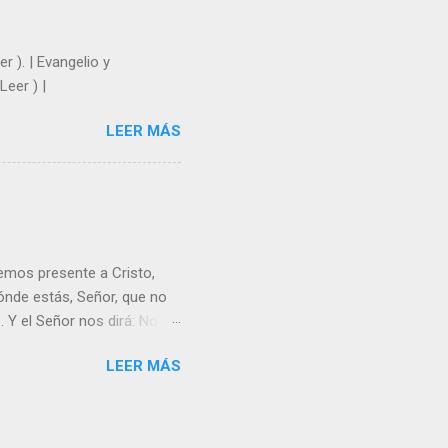
r ). | Evangelio y
Leer ) |
LEER MÁS
emos presente a Cristo,
nde estás, Señor, que no
 Y el Señor nos dirá: No
Resucitado. No me ves
LEER MÁS
Yo dejo a nadie sólo con
r verme, renueva tu fe para
liz y hacer feliz a los
s útil para ti y los demás?