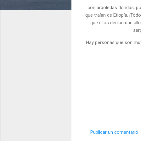
con arboledas floridas, p
que traían de Etiopía. ¡Tod
que ellos decían que all
ser
Hay personas que son muy 
Publicar un comentario
C