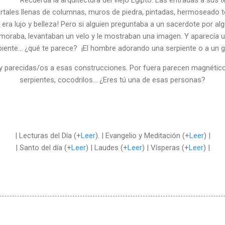
ortales llenas de columnas, muros de piedra, pintadas, hermoseado
o era lujo y belleza! Pero si alguien preguntaba a un sacerdote por al
í moraba, levantaban un velo y le mostraban una imagen. Y aparecía u
piente… ¿qué te parece? ¡El hombre adorando una serpiente o a un g
parecidas/os a esas construcciones. Por fuera parecen magnéticos
serpientes, cocodrilos… ¿Eres tú una de esas personas?
| Lecturas del Día (+
Leer
). | Evangelio y Meditación (+
Leer
) |
| Santo del día (+
Leer
) | Laudes (+
Leer
) | Vísperas (+
Leer
) |