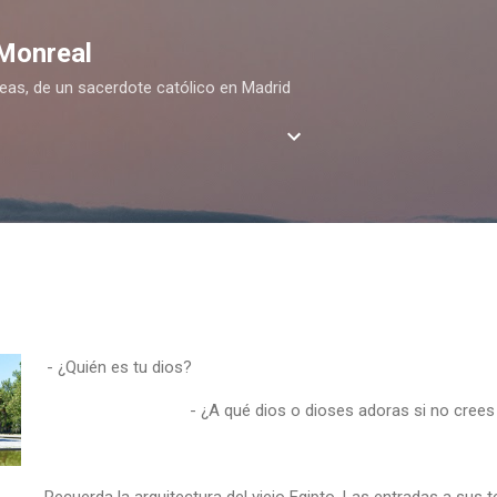
Ir al contenido principal
 Monreal
deas, de un sacerdote católico en Madrid
- ¿Quién es tu dios?
- ¿A qué dios o dioses adoras si no crees
Recuerda la arquitectura del viejo Egipto. Las entradas a su