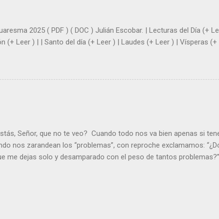
|
uaresma 2025 ( PDF ) ( DOC ) Julián Escobar. | Lecturas del Día (+ Lee
n (+ Leer ) | | Santo del día (+ Leer ) | Laudes (+ Leer ) | Vísperas (+ 
stás, Señor, que no te veo? Cuando todo nos va bien apenas si ten
ndo nos zarandean los “problemas”, con reproche exclamamos: “¿Dó
que me dejas solo y desamparado con el peso de tantos problemas?”.
orque me buscas entre los muertos, en la tumba vacía, y yo estoy 
loras tus problemas y no gozas de la vida. ¿Cómo puedes creer que 
es de la vida? Debes resucitar conmigo. Renueva tus ojos para pode
er más. Hazte preguntas como: - ¿Te despiertas con ánimo, de ser fe
¿Sientes que tu vida tiene sentido? - ¿Valoras lo que haces porque e