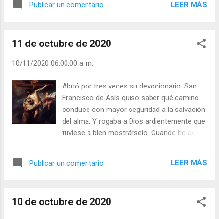
LEER MÁS
Publicar un comentario
se vieron atendidas muchas súplicas, pero
que ahora, ante la estatua mutilada, no se
obran ya milagros; le faltan las manos a la
11 de octubre de 2020
Virgen para levantarlas a Dios rogando por
los hombres. Pero continúa la leyenda y dice
10/11/2020 06:00:00 a. m.
que si un hombre se arrodillase ante la
estatua y rezase de esta manera: “Virgen
Abrió por tres veces su devocionario. San
Santísima, Madre mía, aquí tienes mis
Francisco de Asís quiso saber qué camino
manos; son tan limpias, tan incontaminadas
conduce con mayor seguridad a la salvación
que me atrevo a ofrecértelas para sustituir
del alma. Y rogaba a Dios ardientemente que
las tuyas…; entonces se reanudarían los
tuviese a bien mostrárselo. Cuando he aquí
milagros. ¿Le ofreces a la Virgen tus manos
que una vez le pareció oír, bien distinta, una
para que a través de ellas consuele y ayude
voz que le dijo: “Abre tu devocionario y lee en
a los necesitados? Apaga los ruidos de tu
LEER MÁS
Publicar un comentario
él”. No anduvo remiso el Santo en hacer lo
corazón Y escucha los gritos de Dios:
que se le decía, y presto vió estas palabras:
Quejas de los hombres que piden un poco
“La Pasión de Nuestro Señor Jesucristo”.
de amor. ¡Entra en sintonía! Dios...
10 de octubre de 2020
Abrió el libro por segunda vez y vino a dar en
el pasaje. Insistió por vez tercera, con