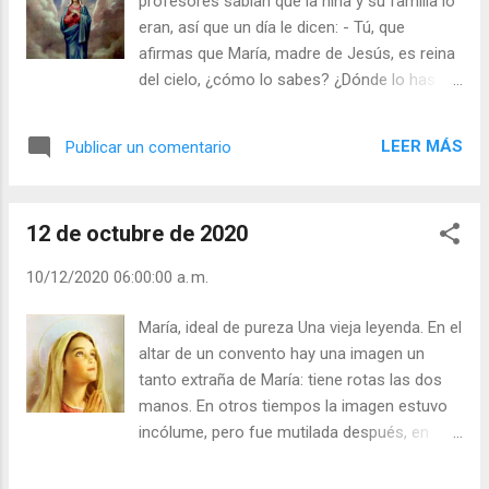
profesores sabían que la niña y su familia lo
) | Laudes (+ Leer ) | Vísperas (+ Leer ) |
eran, así que un día le dicen: - Tú, que
afirmas que María, madre de Jesús, es reina
del cielo, ¿cómo lo sabes? ¿Dónde lo has
visto? La niña sin vacilar responde: - Si la
Virgen no estuviese en el Cielo, ¿dónde
LEER MÁS
Publicar un comentario
está? Los protestantes niegan la existencia
del purgatorio. Si no está en el Cielo estará
en el infierno. Pero, ¿Jesús sería capaz de
12 de octubre de 2020
dejar a su Madre, ella que tanto lo amó y
cumplió la voluntad de Dios, en un lugar tan
10/12/2020 06:00:00 a. m.
horroroso? ¿Habrías respondido tú así?
Julián Escobar. | Lecturas del Día (+ Leer ). |
María, ideal de pureza Una vieja leyenda. En el
Evangelio y Meditación (+ Leer ) | | Santo del
altar de un convento hay una imagen un
día (+ Leer ) | Laudes (+ Leer ) | Vísperas (+
tanto extraña de María: tiene rotas las dos
Leer ) |
manos. En otros tiempos la imagen estuvo
incólume, pero fue mutilada después, en
conmociones de guerra; y dice la leyenda
que ante la estatua, cuando estaba entera,