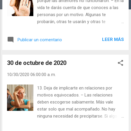
a
porque las anteriores no funcionaron. – En la
s
vida te darás cuenta de que conoces a las
personas por un motivo. Algunas te
probarán, otras te usarán y otras te
enseñarán. Pero lo más importante, algunas
sacarán lo mejor que hay en ti. Julián
LEER MÁS
Publicar un comentario
Escobar. | Lecturas del Día (+ Leer ). |
Evangelio y Meditación (+ Leer ) | | Santo del
día (+ Leer ) | Laudes (+ Leer ) | Vísperas (+
30 de octubre de 2020
Leer ) |
10/30/2020 06:00:00 a. m.
13. Deja de implicarte en relaciones por
motivos equivocados. – Las relaciones
deben escogerse sabiamente. Más vale
estar solo que mal acompañado. No hay
ninguna necesidad de precipitarse. Si algo
tiene que ser, será: en el momento
adecuado, con la persona adecuada y por el