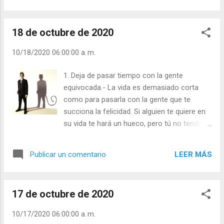
caer. Pues esa es la finalidad de la vida:
afrontar los problemas, aprender,
18 de octubre de 2020
adaptarnos y solucionarlos con el paso del
tiempo. Eso es lo que, en última instancia,
10/18/2020 06:00:00 a. m.
nos convierte en lo que somos. Julián
Escobar. | Lecturas del Día (+ Leer ). |
1. Deja de pasar tiempo con la gente
Evangelio y Meditación (+ Leer ) | | Santo del
equivocada.- La vida es demasiado corta
día (+ Leer ) | Laudes (+ Leer ) | Vísperas (+
como para pasarla con la gente que te
Leer ) |
succiona la felicidad. Si alguien te quiere en
su vida te hará un hueco, pero tú no tendrías
porqué forcejear por ello. Así que, nunca le
insistas a alguien que continuamente te está
LEER MÁS
Publicar un comentario
subestimando. Y recuerda, tus verdaderos
amigos no son los que están a tu lado
cuando mejor te van las cosas, sino
17 de octubre de 2020
aquellos que permanecen contigo cuando
estás en tu peor momento. Julián Escobar. |
10/17/2020 06:00:00 a. m.
Lecturas del Día (+ Leer ). | Evangelio y