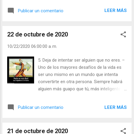
Leer ) |
LEER MÁS
Publicar un comentario
22 de octubre de 2020
10/22/2020 06:00:00 a. m.
5. Deja de intentar ser alguien que no eres. –
Uno de los mayores desafíos de la vida es
ser uno mismo en un mundo que intenta
convertirte en otra persona. Siempre habrá
alguien más guapo que tú, más inteligente
que tú o más joven que tú pero ellos nunca
serán tú. No cambies para que los demás te
LEER MÁS
Publicar un comentario
acepten. Sé tú mismo, y las personas
adecuadas querrán a tu «yo» auténtico.
Julián Escobar. | Lecturas del Día (+ Leer ). |
21 de octubre de 2020
Evangelio y Meditación (+ Leer ) | | Santo del