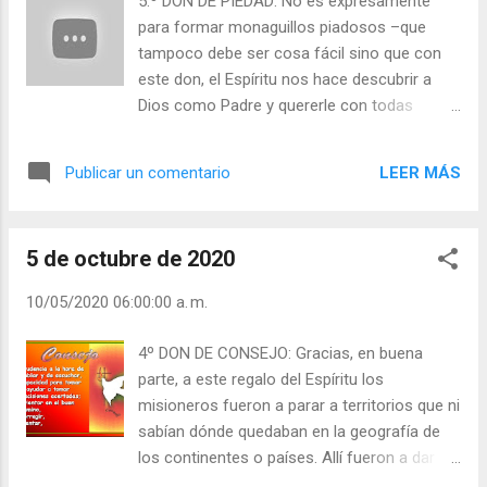
5.º DON DE PIEDAD: No es expresamente
Resistir el mal y hacer siempre el bien, sin
para formar monaguillos piadosos –que
cansarnos como nos enseña San Pablo. Las
tampoco debe ser cosa fácil sino que con
causas de Dios son empinadas, costosas;
este don, el Espíritu nos hace descubrir a
exigen muchas veces la vida misma. Por algo la
Dios como Padre y quererle con todas
Iglesia creció con la sangre de sus mártires.
nuestras fuerzas; de paso nos estimula a
Pura fortaleza de Dios; don bellísimo y
querer a nuestros hermanos, como Teresa
absolutamente necesario en nuestros tiempos.
LEER MÁS
Publicar un comentario
de Calcuta quería a los leprosos. Es la vida
Julián Escobar. | Lecturas del Día (+ Leer ). |
ordinaria del misionero. Gentes que no
Evan...
conocen de nada ni la entienden en su
5 de octubre de 2020
cultura, ni saben de su idioma, y se fajan, sin
embargo, a conocer, amar y ayudar en
10/05/2020 06:00:00 a. m.
cuerpo y alma, a pequeños Cristos que se le
han cruzado en el camino de su vocación
4º DON DE CONSEJO: Gracias, en buena
misionera. El don de piedad actúa como un
parte, a este regalo del Espíritu los
auténtico milagro en el corazón del
misioneros fueron a parar a territorios que ni
misionero. (Cuando se habla del misionero,
sabían dónde quedaban en la geografía de
se entiende por igual de la misionera, de la
los continentes o países. Allí fueron a dar
persona consagrada o del laico
con sus huesos y con su enorme carga de