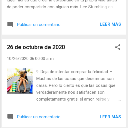
de poder compartirlo con alguien más. Lee Stumbling on
Happiness (Tropezando con la felicidad). Julián Escobar. |
Lecturas del Día (+ Leer ). | Evangelio y Meditación (+ Leer ) |
LEER MÁS
Publicar un comentario
| Santo del día (+ Leer ) | Laudes (+ Leer ) | Vísperas (+ Leer
) |
26 de octubre de 2020
10/26/2020 06:00:00 a. m.
9. Deja de intentar comprar la felicidad. –
Muchas de las cosas que deseamos son
caras. Pero lo cierto es que las cosas que
verdaderamente nos satisfacen son
completamente gratis: el amor, reírse y
trabajar en lo que nos apasiona. Julián
Escobar. | Lecturas del Día (+ Leer ). |
LEER MÁS
Publicar un comentario
Evangelio y Meditación (+ Leer ) | | Santo del
día (+ Leer ) | Laudes (+ Leer ) | Vísperas (+