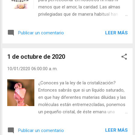
día (+ Leer ) | Laudes (+ Leer ) | Vísperas (+
menos que el amor, la caridad. Las almas
Leer ) |
privilegiadas que de manera habitual han
recibido ese don han amado a Dios como no
tenemos ni idea; han aparecido ante el
LEER MÁS
Publicar un comentario
mundo como unos loquitos que eran
capaces de hacer por Dios y por la gente
gestos heroicos. Díganme si un misionero
1 de octubre de 2020
no necesita de este don del Espíritu Santo,
cuando las exigencias de la Misión casi
10/01/2020 06:00:00 a. m.
siempre, de manera habitual, han de ser
heroicas. Julián Escobar. | Lecturas del Día
¿Conoces ya la ley de la cristalización?
(+ Leer ). | Evangelio y Meditación (+ Leer ) | |
Entonces sabrás que si un líquido saturado,
Santo del día (+ Leer ) | Laudes (+ Leer ) |
en que hay diferentes materias diluidas y las
Vísperas (+ Leer ) |
moléculas están entremezcladas, ponemos
un pequeño cristal, de éste emana una
misteriosa fuerza de atracción y,
lentamente, va atrayendo todas las
LEER MÁS
Publicar un comentario
moléculas que tengan la misma naturaleza