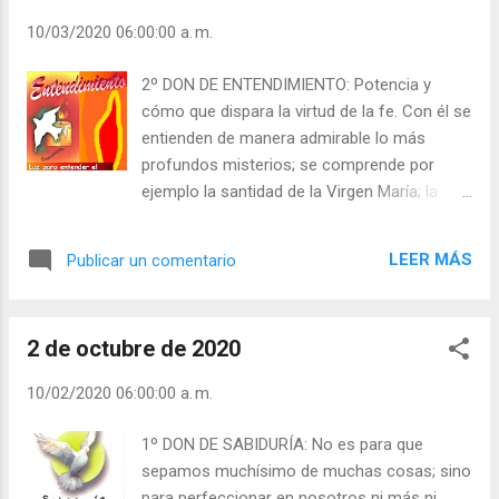
por conocerla y gustarla. El misionero vive
10/03/2020 06:00:00 a. m.
en pleno contacto con la naturaleza y sus
maravillas; y todo le ayuda para entender
2º DON DE ENTENDIMIENTO: Potencia y
mejor el amor de Dios y explicárselo con
cómo que dispara la virtud de la fe. Con él se
fuego a quienes nunca supieron que tenían
entienden de manera admirable lo más
en los cielos un Padre bondadoso que es
profundos misterios; se comprende por
puro Amor. Julián Escobar. | Lecturas del Día
ejemplo la santidad de la Virgen María; la
(+ Leer ). | Evangelio y Meditación (+ Leer ) | |
grandeza de la Santa Misa, y su valor
Santo del día (+ Leer ) | Laudes (+ Leer ) |
infinito... por medio de ese admirable don se
Vísperas (+ Leer ) |
LEER MÁS
Publicar un comentario
ilumina nuestro entendimiento y nos
confiere una fuerza y una eficacia
santificadora, tal como la necesita el
2 de octubre de 2020
evangelizador, el que se entrega a la causa
estupenda de dar a conocer al mundo a
10/02/2020 06:00:00 a. m.
Cristo el Señor, su Vida y su Evangelio; al que
deja su vida en los campos de las Misiones.
1º DON DE SABIDURÍA: No es para que
Julián Escobar. | Lecturas del Día (+ Leer ). |
sepamos muchísimo de muchas cosas; sino
Evangelio y Meditación (+ Leer ) | | Santo del
para perfeccionar en nosotros ni más ni