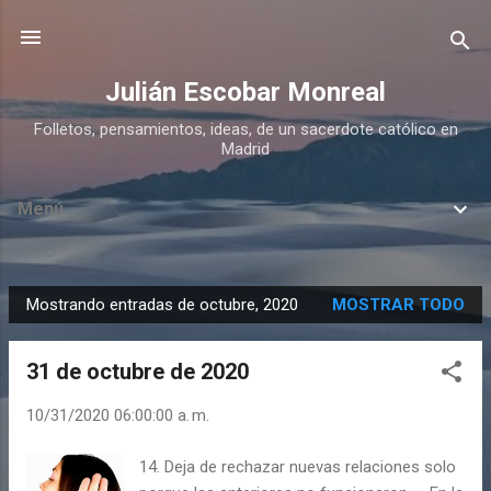
Ir al contenido principal
Julián Escobar Monreal
Folletos, pensamientos, ideas, de un sacerdote católico en
Madrid
Menú
Mostrando entradas de octubre, 2020
MOSTRAR TODO
E
n
31 de octubre de 2020
t
r
10/31/2020 06:00:00 a. m.
a
d
14. Deja de rechazar nuevas relaciones solo