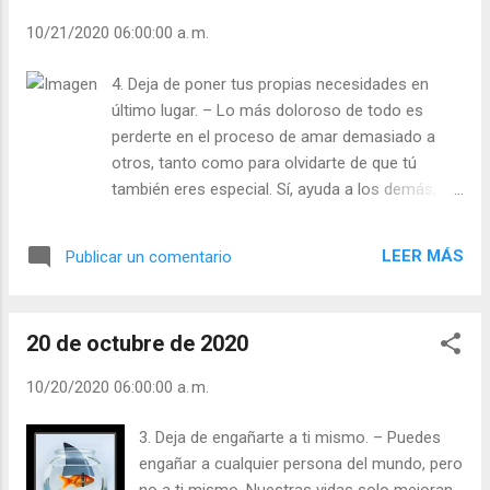
día (+ Leer ) | Laudes (+ Leer ) | Vísperas (+
10/21/2020 06:00:00 a. m.
Leer ) |
4. Deja de poner tus propias necesidades en
último lugar. – Lo más doloroso de todo es
perderte en el proceso de amar demasiado a
otros, tanto como para olvidarte de que tú
también eres especial. Sí, ayuda a los demás,
pero ayúdate a ti mismo también. Si hay un
momento para perseguir tu pasión y hacer algo
LEER MÁS
Publicar un comentario
que sea importante para ti, ese momento es
ahora. Julián Escobar. | Lecturas del Día (+ Leer
). | Evangelio y Meditación (+ Leer ) | | Santo del
20 de octubre de 2020
día (+ Leer ) | Laudes (+ Leer ) | Vísperas (+ Leer
) |
10/20/2020 06:00:00 a. m.
3. Deja de engañarte a ti mismo. – Puedes
engañar a cualquier persona del mundo, pero