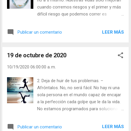
no a ti mismo. Nuestras vidas solo mejoran
cuando corremos riesgos y el primer y más
difícil riesgo que podemos correr es
empezar a ser honestos con nosotros
mismos. Lee The Road Less Traveled (El
LEER MÁS
Publicar un comentario
camino menos transitado). Julián Escobar. |
Lecturas del Día (+ Leer ). | Evangelio y
Meditación (+ Leer ) | | Santo del día (+ Leer
19 de octubre de 2020
) | Laudes (+ Leer ) | Vísperas (+ Leer ) |
10/19/2020 06:00:00 a. m.
2. Deja de huir de tus problemas. –
Afróntalos. No, no será fácil. No hay ni una
sola persona en el mundo capaz de encajar
a la perfección cada golpe que le da la vida.
No estamos programados para solucionar
los problemas al instante. Simplemente, no
somos así. Es más, estamos hechos para
LEER MÁS
Publicar un comentario
enfadarnos, entristecernos, herir, tropezar y