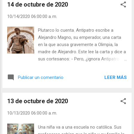
14 de octubre de 2020
Julián Escobar. | Lecturas del Día (+ Leer ). |
Evangelio y Meditación (+ Leer ) | | Santo del
10/14/2020 06:00:00 a. m.
día (+ Leer ) | Laudes (+ Leer ) | Vísperas (+
Leer ) |
Plutarco lo cuenta. Antipatro escribe a
Alejandro Magno, su emperador, una carta
en la que acusa gravemente a Olimpia, la
madre de Alejandro. Este lee la carta y dice a
sus cortesanos: - Pero, ¿ignora Antipatro
que una lágrima de mi madre borra mil
cartas de acusación contra ella? Si así
LEER MÁS
Publicar un comentario
pensaba Alejandro Magno respecto a una
lágrima de su madre, ¿qué piensa y hace
Cristo ante una indicación de la Virgen María,
13 de octubre de 2020
su Madre? ¿No convirtió el agua en vino ante
una indicación de la Virgen? ¿Tienes a la
10/13/2020 06:00:00 a. m.
Virgen presente en tu vida? Julián Escobar. |
Lecturas del Día (+ Leer ). | Evangelio y
Una niña va a una escuela no católica. Sus
Meditación (+ Leer ) | | Santo del día (+ Leer