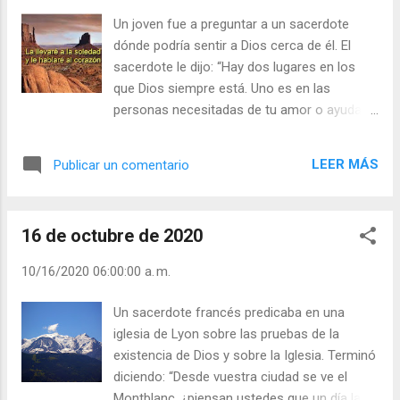
Meditación (+ Leer ) | | Santo del día (+ Leer
Un joven fue a preguntar a un sacerdote
) | Laudes (+ Leer ) | Vísperas (+ Leer ) |
dónde podría sentir a Dios cerca de él. El
sacerdote le dijo: “Hay dos lugares en los
que Dios siempre está. Uno es en las
personas necesitadas de tu amor o ayuda, y
el otro es en el silencio”. Le recordó unas
palabras de la Biblia: “Tenía hambre y me
LEER MÁS
Publicar un comentario
diste de comer…” y la otra: “Llevaré el alma a
la soledad, y le hablaré al corazón” (Os 2, 16).
¿Dónde encuentras tú a Dios? ¿Lo sientas
16 de octubre de 2020
cuando obras bien y vives la vida con alegría
sana? ¿Buscas momentos de silencio para
10/16/2020 06:00:00 a. m.
hablarle? Julián Escobar. | Lecturas del Día (+
Leer ). | Evangelio y Meditación (+ Leer ) | |
Un sacerdote francés predicaba en una
Santo del día (+ Leer ) | Laudes (+ Leer ) |
iglesia de Lyon sobre las pruebas de la
Vísperas (+ Leer ) |
existencia de Dios y sobre la Iglesia. Terminó
diciendo: “Desde vuestra ciudad se ve el
Montblanc, ¿piensan ustedes que un día las