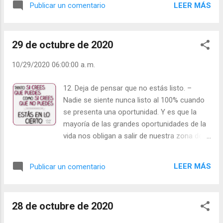
LEER MÁS
Publicar un comentario
motivo adecuado. Enamórate cuando estés
listo, no porque te sientas solo. Julián
Escobar. | Lecturas del Día (+ Leer ). |
29 de octubre de 2020
Evangelio y Meditación (+ Leer ) | | Santo del
día (+ Leer ) | Laudes (+ Leer ) | Vísperas (+
10/29/2020 06:00:00 a. m.
Leer ) |
12. Deja de pensar que no estás listo. –
Nadie se siente nunca listo al 100% cuando
se presenta una oportunidad. Y es que la
mayoría de las grandes oportunidades de la
vida nos obligan a salir de nuestra zona de
confort, lo que significa que no nos
sentiremos completamente cómodos al
LEER MÁS
Publicar un comentario
principio. Julián Escobar. | Lecturas del Día (+
Leer ). | Evangelio y Meditación (+ Leer ) | |
Santo del día (+ Leer ) | Laudes (+ Leer ) |
28 de octubre de 2020
Vísperas (+ Leer ) |