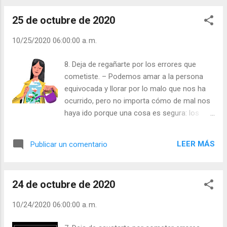
Leer ) |
25 de octubre de 2020
10/25/2020 06:00:00 a. m.
8. Deja de regañarte por los errores que
cometiste. – Podemos amar a la persona
equivocada y llorar por lo malo que nos ha
ocurrido, pero no importa cómo de mal nos
haya ido porque una cosa es segura: los
errores nos ayudan a dar con las personas y
las cosas que nos convienen. Todos
LEER MÁS
Publicar un comentario
cometemos errores, tenemos problemas e
incluso lamentamos sucesos de nuestro
pasado. Pero tú no eres tus errores, ni tus
24 de octubre de 2020
problemas y AHORA es cuando tú estás
aquí, con la posibilidad de modelar tu día y tu
10/24/2020 06:00:00 a. m.
futuro. Todas y cada una de las cosas que
suceden en tu vida te preparan para un