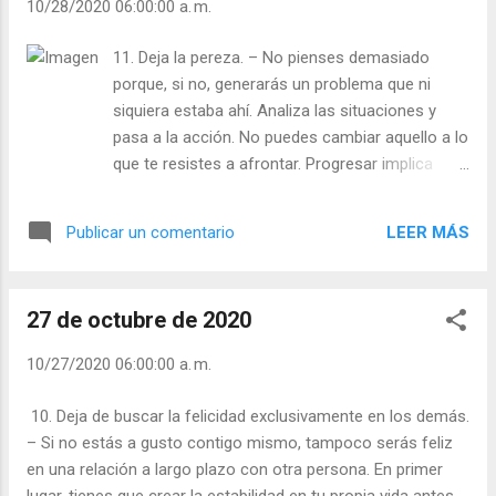
10/28/2020 06:00:00 a. m.
11. Deja la pereza. – No pienses demasiado
porque, si no, generarás un problema que ni
siquiera estaba ahí. Analiza las situaciones y
pasa a la acción. No puedes cambiar aquello a lo
que te resistes a afrontar. Progresar implica
riesgo. ¡Punto! No puedes llegar a la segunda
base si todavía tienes un pie en la primera. Julián
LEER MÁS
Publicar un comentario
Escobar. | Lecturas del Día (+ Leer ). | Evangelio y
Meditación (+ Leer ) | | Santo del día (+ Leer ) |
Laudes (+ Leer ) | Vísperas (+ Leer ) |
27 de octubre de 2020
10/27/2020 06:00:00 a. m.
10. Deja de buscar la felicidad exclusivamente en los demás.
– Si no estás a gusto contigo mismo, tampoco serás feliz
en una relación a largo plazo con otra persona. En primer
lugar, tienes que crear la estabilidad en tu propia vida antes