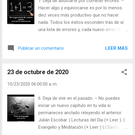
7. Deja de asustarte por cometer errores. –
momento que aún está por llegar. Julián
Hacer algo y equivocarse es por lo menos
Escobar. | Lecturas del Día (+ Leer ). |
diez veces más productivo que no hacer
Evangelio y Meditación (+ Leer ) | | Santo del
nada. Todos los éxitos esconden tras de sí
día (+ Leer ) | Laudes (+ Leer ) | Vísperas (+
una lista de errores y, cada nuevo error, te
Leer ) |
conduce al éxito. Al final, te arrepentirás más
de las cosas que NO hiciste que de las que
LEER MÁS
Publicar un comentario
sí hiciste. Julián Escobar. | Lecturas del Día
(+ Leer ). | Evangelio y Meditación (+ Leer ) | |
Santo del día (+ Leer ) | Laudes (+ Leer ) |
23 de octubre de 2020
Vísperas (+ Leer ) |
10/23/2020 06:00:00 a. m.
6. Deja de vivir en el pasado. – No puedes
iniciar un nuevo capítulo en tu vida si
permaneces anclado releyendo el anterior.
Julián Escobar. | Lecturas del Día (+ Leer ). |
Evangelio y Meditación (+ Leer ) | | Santo del
día (+ Leer ) | Laudes (+ Leer ) | Vísperas (+