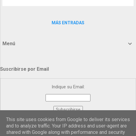
que el cristal. El cristal se hace cada vez
mayor, y si nada estorba durante algunos
meses ese lento proceso de cristalización,
MÁS ENTRADAS
se convertirá en magnífico cristal el pequeño
trozo allí colocado. Pero: ¡si en la
cristalización no hubo estorbo! De lo
Menú
contrario, si no existe la tranquilidad
adecuada, se formarán unos cristales
contrahechos. Algo así ocurre con la
Suscribirse por Email
cristalización del alma. ¿Absorbes tú el
Evangelio o le pones estorbos? Julián
Escobar. | Lecturas del Día (+ Leer ). |
Indique su Email:
Evangelio y Meditación (+ Leer ) | | Santo del
día (+ Leer ) | Laudes (+ Leer ) | Vísperas (+
Leer ) |
This site uses cookies from Google to deliver its services
Proporcionado por
FeedBurner
and to analyze traffic. Your IP address and user-agent are
shared with Google along with performance and security