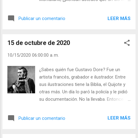
ratas se lo comerán?”. Me imagino que él
llamaba ratas a los que se declaran
LEER MÁS
Publicar un comentario
abiertamente enemigos de Dios y de la
Iglesia y con deseos de barrerla de la tierra.
¡A nadie hay que llamar “ratas”, el lenguaje de
15 de octubre de 2020
los cristianos debe ser el mismo que el de
Cristo! ¿Es usted cuidadoso en su lenguaje?
10/15/2020 06:00:00 a. m.
Julián Escobar. | Lecturas del Día (+ Leer ). |
Evangelio y Meditación (+ Leer ) | | Santo del
¿Sabes quién fue Gustavo Dore? Fue un
día (+ Leer ) | Laudes (+ Leer ) | Vísperas (+
artista francés, grabador e ilustrador. Entre
Leer ) |
sus ilustraciones tiene la Biblia, el Quijote y
otras más. Un día lo paró la policía y le pidió
su documentación. No la llevaba. Entonces
cogió un lápiz y un papel y en un segundo
pintó un paisaje y lo firmó. Al verlo el policía
LEER MÁS
Publicar un comentario
dijo: “ Con esto ya sé quién es usted ”.
¿Sabrán por nuestra manera de hablar y
hacer que usted y yo somos católicos?