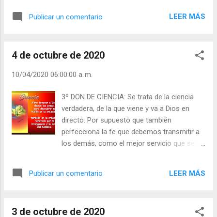
comprometido. Los dones no tienen género.
fe y de amor, guiados, quizá sin saberlo, por
Son del Espíritu Santo y basta). Julián
LEER MÁS
Publicar un comentario
el consejo sutil y cierto del Espíritu Santo.
Escobar. | Lecturas del Día (+ Leer ). |
Ayuda mucho, pero mucho, a esa virtud tan
Evangelio y Meditación (+ Leer ) | | Santo del
rara y muy pocas veces tomada en cuenta
día (+ Leer ) | Laudes (+ Leer ) | Vísperas (+
4 de octubre de 2020
que es la prudencia, virtud casi desconocida
Leer ) |
y raras veces empleada en nuestro vivir y en
10/04/2020 06:00:00 a. m.
nuestro actuar. Nuestras grandes
determinaciones en la vida están o deben
3º DON DE CIENCIA: Se trata de la ciencia
estar signadas por el don de Consejo, si es
verdadera, de la que viene y va a Dios en
que no queremos fracasar con nuestras
directo. Por supuesto que también
propias loqueras o nuestros criterios
perfecciona la fe que debemos transmitir a
personales. Julián Escobar. | Lecturas del Día
los demás, como el mejor servicio que se le
(+ Leer ). | Evangelio y Meditación (+ Leer ) | |
puede prestar a los hombres, de acuerdo
Santo del día (+ Leer ) | Laudes (+ Leer ) |
con Juan Pablo II. Esta ciencia nos enseña
Vísperas (+ Leer ) |
LEER MÁS
Publicar un comentario
“a juzgar rectamente de las cosas creadas”.
El “hermano sol y la hermana luna” se las
inventó el corazón de San Francisco de Asís
3 de octubre de 2020
con esta ciencia, que merece la vida entera