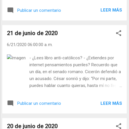
eterna. »Pronto diré adiós a la tierra y subiré al
una persona vaso? Esas personas que
cielo, el lugar del descanso eterno de los san...
LEER MÁS
Publicar un comentario
almacenan ciencia, pero nada más. Son
magníficos, pero iguales de egoístas. ¿Eres
persona canal? Personas que se desgastan sin
21 de junio de 2020
sentido. Lo que les entra por un oído se les va
por la boca sin dejarles huella dentro. ¿Eres una
6/21/2020 06:00:00 a. m.
persona fuente? Son las que lo dan todo, pero
lo han asimilado primero dejando en su alma la
- ¿Lees libro anti-católicos? - ¿Extiendes por
magia de seguir produciendo “Dan sin vaciarse,
internet pensamientos pueriles? Recuerdo que
riegan sin decrecer, ofrecen sus aguas sin
un día, en el senado romano. Cicerón defendió a
quedar secos. ¿Qué eres tú? ¿Eres vaso,
un acusado. César sonrió y dijo: “Por mi parte,
manantial o fuente? Julián Escobar. | Lecturas
puedes hablar cuanto quieras, hasta mí no llegan
del Día (+ Leer ). | Evangelio y Meditación (+ Leer
tus razonamientos”. Cicerón siguió hablando…
) | | Santo del día (+ Leer ) | Laudes (+ Leer ) |
César le escuchaba. Opone testigos… Pero
Vísperas (+ Leer ) |
LEER MÁS
Publicar un comentario
Cicerón siguió hablando sin inmutarse. Siempre
nuevos argumentos, martillazos de lógica cada
vez más potentes… César inclinó la cabeza y
20 de junio de 2020
pronunció el fallo de absolución. Y, sin embargo,