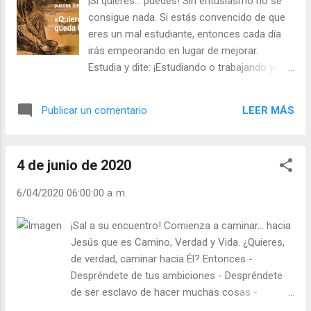
¡Si quieres… puedes! Sin entusiasmo no se
cumplamos? ¿Acaso alguna disposición
consigue nada. Si estás convencido de que
respecto de tu entierro?” Contestó
eres un mal estudiante, entonces cada día
Sócrates: “¿Pensáis sepultarme a mí?
irás empeorando en lugar de mejorar.
Podéis enterrar mi cuerpo… pero a mí no
Estudia y dite: ¡Estudiando o trabajando yo
podéis enterrarme”. ¡El alma no muere, y el
puedo! Si pensamos en cosas buenas,
cuerpo resucitará! ¿Lo crees aunque no lo
terminamos haciendo y siendo buenos.
entiendas? Julián Escobar. | Lecturas del Día
LEER MÁS
Publicar un comentario
Toma una hoja y escribe cinco cualidades
(+ Leer ). | Evangelio y Meditación (+ Leer ) | |
que te gustaría desarrollar. Una vez escritas,
Santo del día (+ Leer ) | Laudes (+ Leer ) |
léelas cada día y pregúntate: “¿Qué hago
Vísperas (+ Leer ) |
4 de junio de 2020
cada día para desarrollarlas? ¿Cuánto me
esfuerzo para hacerlas realidad?”. No te
6/04/2020 06:00:00 a. m.
rindas si te cuestan. Si cuando aprendías a
manejar la bicicleta y te caíste, no lo
¡Sal a su encuentro! Comienza a caminar… hacia
hubieras intentado más veces, no habrías
Jesús que es Camino, Verdad y Vida. ¿Quieres,
aprendido. ¡Hay que seguir intentándolo! -
de verdad, caminar hacia Él? Entonces -
¿Te rindes a la primera? - ¿Comienzas todo
Despréndete de tus ambiciones - Despréndete
y no terminas nada? Julián Escobar. |
de ser esclavo de hacer muchas cosas -
Lecturas del Día (+ Leer ). | Evangelio y
Despréndete de estar mirando el móvil a cada