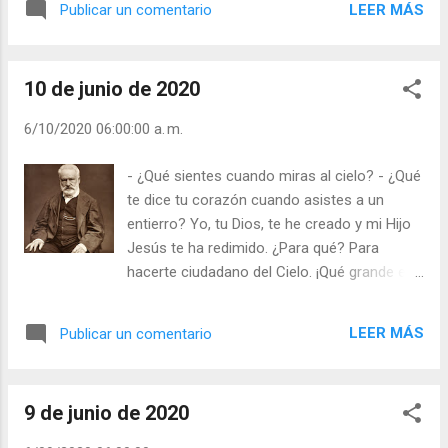
Evangelio y Meditación (+ Leer ) | | Santo del día
LEER MÁS
Publicar un comentario
mucho, lo habían visto resucitar muertos,
(+ Leer ) | Laudes (+ Leer ) | Vísp...
pero no creían que Él resucitaría como les
había enseñado. María Magdalena, ¡lo
10 de junio de 2020
confundió con un hortelano! ¿Cuánto os
cuesta ver, sentir a Mi Hijo Jesús a vuestro
6/10/2020 06:00:00 a. m.
lado? Me gusta la Secuencia de la Liturgia de
Pascua. - ¿Qué has visto de camino, María,
- ¿Qué sientes cuando miras al cielo? - ¿Qué
en la mañana? - A mi Señor glorioso, la
te dice tu corazón cuando asistes a un
tumba abandonada, los ángeles testigos,
entierro? Yo, tu Dios, te he creado y mi Hijo
sudario y mortaja. ¡Resucitó de veras mi
Jesús te ha redimido. ¿Para qué? Para
amor y mi esperanza! ¿Lo recitarás durante
hacerte ciudadano del Cielo. ¡Qué grande es
el tiempo de Pascua? Julián Escobar. |
morir rezando, con la mente o con los
Lecturas del Día (+ Leer ). | Evangelio y
labios! La madre del Emperador, Carlos V de
Meditación (+ Leer ) | | Santo del día (+ Leer
LEER MÁS
Publicar un comentario
Alemania, I de España, “Juana la loca”, tuvo
) | Laudes (+ Leer ) | Vísperas (+ Leer ) |
su mente oscurecida durante 49 años, pero
en el día de su muerte, el 5 de abril de 1555,
9 de junio de 2020
recobró la razón y murió con oraciones en
sus labios. ¿Cómo es posible recobrar el