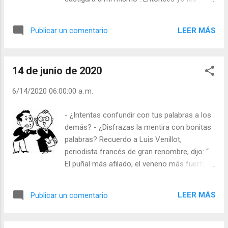
Freud que tiene encima de su mesa! ¡Menos mal
susurro una parábola. “Un día fueron al
que puedo desahogarme contigo que no me
bosque unos leñadores, y comenzaron a
llevas la contraria, ni me cobras por visita! Julián
LEER MÁS
Publicar un comentario
cortar árboles sin miramiento, grandes y
Escobar. | Lecturas del Día (+ Leer ). | Eva...
pequeños. Todos lloraban. “¡Pobres de
nosotros!” “¿qué hemos hecho para ser
14 de junio de 2020
cortados?” “¡Viene el hacha y nos corta!”. En
medio del bosque había un roble macizo y
6/14/2020 06:00:00 a. m.
quizás el más viejo y les dijo: “ ¿Por qué os
quejáis de que viene el hacha a matarnos?
- ¿Intentas confundir con tus palabras a los
¿Podría el hacha cortarnos si no le
demás? - ¿Disfrazas la mentira con bonitas
hubiéremos suministrado nosotros mismos
palabras? Recuerdo a Luis Venillot,
el mango? ”. Así ocurre a las personas. Si
periodista francés de gran renombre, dijo: “
empiezan a beber y beber sin control y
El puñal más afilado, el veneno más fuerte y
terminan alcoholizados dicen: “¡El alcohol me
duradero es la pluma en manos sucias. Con
está matando!”. Pero… ¿qué decía cuando
ellas puedes corromper a un pueblo y a todo
alguien le avisaba de lo que estaba
LEER MÁS
Publicar un comentario
un siglo. Hoy se escriben cosas de las que
haciendo? Si das madera para que el hacha
se probará un día que fueron semillas del
tenga mango, un día el hacha te quitará la
mal esparcidas ”. Hay periodistas santos y