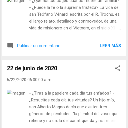
- ¿Qué actitud coges cuando muere un familiar?
bendiciones”, volvió a señalar Jesús. Pero
- ¿Puede la fe o la suprema tristeza? La vida de
llegaron a uno en el que sólo había un ángel:
san Teófano Vénard, escrita por el R. Trochu, es
“¿Qué ocurre aquí, Señor?” – le preguntó el
el largo relato, detallado y conmovedor, de una
cristiano, y con cierta tristeza el Salvador le dijo:
vida de misionero en el Vietnam, en el siglo XIX.
“ Es el apartamento donde se reciben los
Teresa de Lisieux lo escogió como hermano
agradecimientos por las bendiciones y
espiritual. Arrestado y encarcelado en una jaula,
peticiones ”. Yo, Narciso, te digo: “ Pasa aviso al
LEER MÁS
Publicar un comentario
condenado a muerte por orden real, mientras
apartamento de los agradeci...
esperaba la ejecución tuvo tiempo para escribir
a su familia varias cartas que los cristianos se
22 de junio de 2020
encargaban de hacer llegar a sus destinatarios.
Ved en qué términos hablaba de su cercana
6/22/2020 06:00:00 a. m.
muerte: «El mundo ya no tiene ningún atractivo
para mí. Lo que los hombres tienen por felicidad,
- ¿Tiras a la papelera cada día tus enfados? -
yo lo tengo por basura. Para mí el tiempo se va
¿Resucitas cada día tus virtudes? Un hijo mío,
a acabar. Mi alma es como el espejo de un lago
san Alberto Magno decía que existen tres
tranquilo, o como el cielo azul. No siento la
géneros de plenitudes: “la plenitud del vaso, que
pérdida de nada de aquí abajo y sólo espero
retiene y no da; la del canal, que da y no retiene,
beber en la fuente de aguas vivas de la vida
y la de la fuente, que crea, retiene y da”. ¿Eres tú