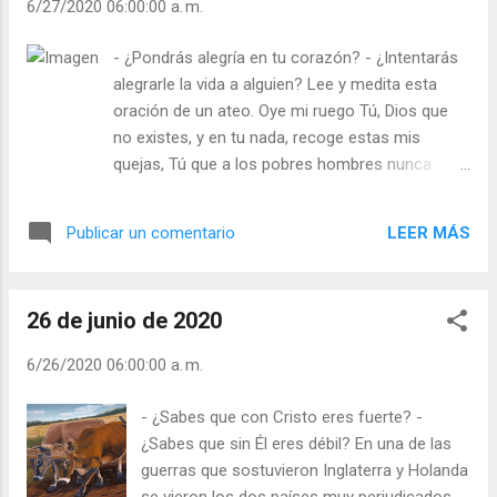
6/27/2020 06:00:00 a. m.
quieras! - Si no vas orgullosa dentro de la Barca-
Iglesia - Si nunca has soñado que ibas cogida de
- ¿Pondrás alegría en tu corazón? - ¿Intentarás
la mano de Cristo… es que tu corazón es ciego!”
alegrarle la vida a alguien? Lee y medita esta
¡Tres aceitunas se me atragantaron, por poco
oración de un ateo. Oye mi ruego Tú, Dios que
me ahogan…! ¡Señor! ¿Es que no puedo tener un
no existes, y en tu nada, recoge estas mis
novio normalito como yo? Julián Escobar. |
quejas, Tú que a los pobres hombres nunca
Lecturas del Día (+ Leer ). | Evangelio y
dejas sin consuelo de engaño. No resistes a
Meditación (+ Leer ) | | Santo del día (+ Leer ) |
nuestro ruego y nuestro anhelo vistes. Cuando
Laudes (+ Leer ) | Vísperas (+ Leer ) |
LEER MÁS
Publicar un comentario
Tú de mi mente más te alejas, más recuerdo las
plácidas consejas con que mi ama endulzóme
noches tristes. ¡Qué grande eres, mi Dios! Eres
26 de junio de 2020
tan grande que no eres sino Idea; es muy
angosta la realidad por mucho que se expande
6/26/2020 06:00:00 a. m.
para abarcarte. Sufro yo a tu costa, Dios no
existente, pues si Tú existieras existiría yo
- ¿Sabes que con Cristo eres fuerte? -
también de veras. Julián Escobar. | Lecturas del
¿Sabes que sin Él eres débil? En una de las
Día (+ Leer ). | Evangelio y Meditación (+ Leer ) | |
guerras que sostuvieron Inglaterra y Holanda
Santo del día (+ Leer ) | Laudes (+ Leer ) |
se vieron los dos países muy perjudicados.