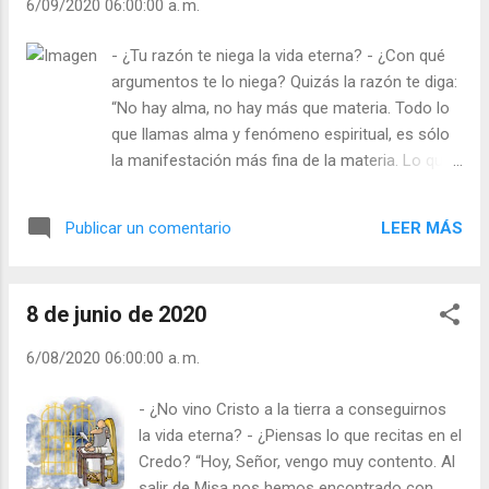
6/09/2020 06:00:00 a. m.
sentido cuando el cerebro está más
gastado, si no fuera por el alma que se
- ¿Tu razón te niega la vida eterna? - ¿Con qué
siente gozosa y cercana al Cielo? Dijo el
argumentos te lo niega? Quizás la razón te diga:
escritor francés, Víctor Hugo: “Decís que el
“No hay alma, no hay más que materia. Todo lo
alma no es más que la expresión de las
que llamas alma y fenómeno espiritual, es sólo
fuerzas corporales, pero entonces, ¿Cómo
la manifestación más fina de la materia. Lo que
es que mis fuerzas corporales se están
no es materia no existe. Por tanto, no existe lo
apagando?”. ¿Piensas sólo en tu cuerpo?
que no podemos captar con nuestros sentidos.
Julián Escobar. | Lecturas del Día (+ Leer ). |
LEER MÁS
Publicar un comentario
¡No hay fe, sólo ciencia! ¡Lo que no tocan tus
Evangelio y Meditación (+ Leer ) | | Santo del
manos no existe!”. ¿Tocan tus manos el rayo del
día (+ Leer ) | Laudes (+ Leer ) | Vísperas (+
sol? ¿Coges con tus manos la verdad? ¿Puedes
Leer ) ...
8 de junio de 2020
coger con tus manos la corriente eléctrica?
¿Puedes tocar y pesar tus sentimientos?
6/08/2020 06:00:00 a. m.
¿Puedes hacer lo mismo con el amor, el
entusiasmo, la ira o la virtud? ¿Cómo puede la
- ¿No vino Cristo a la tierra a conseguirnos
materia producir algo espiritual? La ciencia y la
la vida eterna? - ¿Piensas lo que recitas en el
fe se complementan. ¿Qué piensas tú? Julián
Credo? “Hoy, Señor, vengo muy contento. Al
Escobar. | Lecturas del Día (+ Leer ). | Evangelio y
salir de Misa nos hemos encontrado con