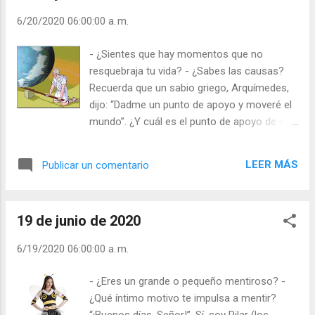
había ido al Senado con intención de condenar
6/20/2020 06:00:00 a. m.
al acusado. ¡Imagínate el poder que tiene la
palabra escrita o que corre por Internet! Miles de
- ¿Sientes que hay momentos que no
veces más que le hablaba. Un obispo dijo: “Con
resquebraja tu vida? - ¿Sabes las causas?
una tonelada de papel impresa (libro, periódico,
Recuerda que un sabio griego, Arquímedes,
internet) se puede producir una explosión mayor
dijo: “Dadme un punto de apoyo y moveré el
que con una tonelada de dinamita”. Un poco
mundo”. ¿Y cuál es el punto de apoyo de un
exageró, pero en el sentido correcto, es así. Lea
cristiano? Sin lugar a dudas debe ser mi Hijo,
libros, adquiera el periódico, nunca deje de leer,
Jesucristo. En Viena existió un periódico, en
pero sin colaborar a lo Facio y mentiroso. Julián
LEER MÁS
Publicar un comentario
las escaleras que había para subir al lugar de
Esc...
la redacción, había una imagen de Cristo
crucificado de tres metros de alto y un
19 de junio de 2020
letrero: “Conmigo puedes cambiar tú y
cambiar el mundo”. Tú sabes que mi Hijo
6/19/2020 06:00:00 a. m.
Jesús es la fuerza, el empuje y la victoria de
los que le siguen, confían y creen en Él. ¿Es
- ¿Eres un grande o pequeño mentiroso? -
en Cristo donde te apoyas, donde pones tu
¿Qué íntimo motivo te impulsa a mentir?
vida? Si eres humilde, si tienes tu corazón