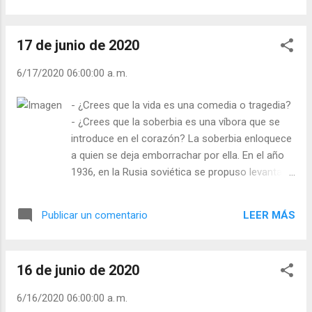
hice fue darle refresco de naranja con
sacerdote que no me veía a Mí, Dios, por ningún
colonia. ¡Sí! ¡Colonia de dos euros un litro!
lado. El sacerdote escribió en un papel la palabra
Pues aunque no lo creas se ...
17 de junio de 2020
“Dios” y sobre esa palabra puso una moneda de
dos euros y le preguntó ¿qué ves?, el señor dijo
6/17/2020 06:00:00 a. m.
veo los euros. Retiró el sacerdote la moneda de
encima de la palabra “Dios” y volvió a preguntarle
- ¿Crees que la vida es una comedia o tragedia?
al señor: “Y ahora, ¿qué ves?” La respuesta fue
- ¿Crees que la soberbia es una víbora que se
“Dios”. Así el sacerdote le dio a entender que si
introduce en el corazón? La soberbia enloquece
ponemos el dinero por encima de Dios, no
a quien se deja emborrachar por ella. En el año
deben quejarse de no ver a Dios. ¿Te ocurre a ti
1936, en la Rusia soviética se propuso levantar
algo parecido? Julián Escobar. | Lecturas del Día
un mausoleo a Lenin. Para esto se pensó
(+ Leer ). | Evangelio y Meditación (+ Leer ) | |
derribar el templo cristiano más grande de Rusia:
Santo del dí...
LEER MÁS
Publicar un comentario
la catedral del Redentor. La idea era construir un
cuadrado colosal y colocar encima del mismo
una ingente estatua de Lenin de unos cien
16 de junio de 2020
metros. (L’ Osservatore Romano 14 abril 1936).
No fue así, pero Stalin sí que derribó la catedral y
6/16/2020 06:00:00 a. m.
en su lugar construyó una piscina. La catedral ha