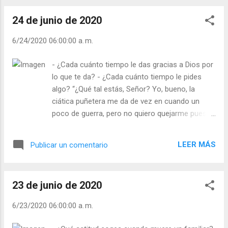
Santo del día (+ Leer ) | Laudes (+...
la vida? ¿No continúa más allá la carrera?
24 de junio de 2020
¿No hay más que pasar? Se marchita la
rosa, cae la hoja. ¿Vanamente cree y en
6/24/2020 06:00:00 a. m.
vano espera la persona? ¿No hay nada…? La
madre solloza, besa la tumba. Se encenderá
- ¿Cada cuánto tiempo le das gracias a Dios por
la estrella, brillará la luna. Allá arriba, sobre el
lo que te da? - ¿Cada cuánto tiempo le pides
árbol de la cruz, murmura el viento: Brotarán
algo? “¿Qué tal estás, Señor? Yo, bueno, la
las hojas, se abrirá la rosa” (Juan Vajda). ¡Y
ciática puñetera me da de vez en cuando un
sin dejar de mirarme a mí como si me
poco de guerra, pero no quiero quejarme pues
anunciara que yo voy a ser la muerta! ¡No
he oído, ¡creo que es sólo un cuento! Una
vuelvo más a esa iglesia!” ¿Te ocurre algo
historia que me ha producido pena. Te cuenta la
parecido a ti ante ciertas predicaciones?
LEER MÁS
Publicar un comentario
historia. Se dice que un buen hombre subió al
Julián Escobar. | Lecturas del Día (+ Leer ). |
cielo y como había sido tan formidable cristiano,
Evangelio y Meditación (+ Leer ) | | S...
Jesús, tu Hijo, fue el encargado de enseñarle el
23 de junio de 2020
cielo. Pasaron por un apartamento lleno de
ángeles trabajando: “Aquí reciben las peticiones”
6/23/2020 06:00:00 a. m.
le dijo Cristo. Más adelante otro también lleno de
Ángeles: “Aquí se atienden las solicitudes de