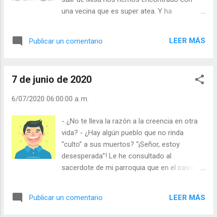
Meditación (+ Leer ) | | Santo del día (+ Leer ) |
una vecina que es super atea. Y ha
Laudes (+ Leer ) | Vísperas (+ Leer ) |
pretendido burlarse de mi Matilde y de mí.
¡Nos llama santurrones, como ofensa! Se ha
LEER MÁS
Publicar un comentario
parado y nos ha dicho: “¡Menudo desengaño
os vais a llevar cuando muráis y comprobéis
que no hay cielo!” Y mi Matilde, le ha
7 de junio de 2020
respondido: “Vecina y amiga atea, ¡Menudo
desengaño vas a sufrir cuando te mueras y
6/07/2020 06:00:00 a. m.
compruebes que hay Cielo e infierno!”. Pero
no te preocupes, vecina y amiga atea, quizás
- ¿No te lleva la razón a la creencia en otra
en el Cielo, como Dios nos ama a todos,
vida? - ¿Hay algún pueblo que no rinda
pues es Padre Bueno, haya alguna estancia
“culto” a sus muertos? “¡Señor, estoy
para los que como tú, son ateos por fuera y
desesperada”! Le he consultado al
cristianos por dentro”. ¿Qué te parece, Señor,
sacerdote de mi parroquia que en el caso de
la respuesta de mi Matilde? Por eso debes
que muera soltera si podría buscarme novio
dejarla muchos año aquí en la tierra y a mí
y casarme en el cielo. Y el muy zoquete se
con ella. Te recuerdo que ella sin mí no
LEER MÁS
Publicar un comentario
ha estado 10 minutos riendo y moviendo la
puede vivir”. ¿Tienes complejo ante los
cabeza diciendo que no. A ver, ¿quién le ha