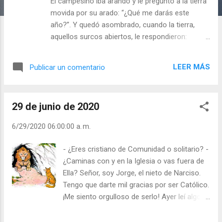
a
El campesino iba arando y le preguntó a la tierra
s
movida por su arado: “¿Qué me darás este
año?”. Y quedó asombrado, cuando la tierra,
aquellos surcos abiertos, le respondieron:
“Antes, dime tú: ¿qué me vas a dar tú a mí?”.
Casi siempre se recoge lo que se siembra. Haz
LEER MÁS
Publicar un comentario
una pequeña encuesta. Ve preguntando a tus
amigos: “¿Qué es para ti vivir bien?”. Uno, tener
mucho dinero; otro, divertirme día y noche: otro
29 de junio de 2020
llegar a ser director de una gran empresa; otro,
disfrutar de unas vacaciones fabulosas; otro,
6/29/2020 06:00:00 a. m.
¿cuántos te dirán: “amar y ser amado: Disfrutar
en cada momento de lo que tenga y haga?”. Un
- ¿Eres cristiano de Comunidad o solitario? -
dicho oriental afirma: “La prisa viene del diablo”.
¿Caminas con y en la Iglesia o vas fuera de
No pases por la vida corriendo, saboréala. ¿Lo
Ella? Señor, soy Jorge, el nieto de Narciso.
harás ya desde este momento? Julián Escobar. |
Tengo que darte mil gracias por ser Católico.
Lecturas del Día (+ Leer ). | Evangelio y
¡Me siento orgulloso de serlo! Ayer leí algo
Meditación (+ Leer ) | | Santo del día (+ Leer ) |
bueno. A un político… no recuerdo su
Laudes (+ Leer ) | Vísperas (+ Leer ) |
nombre, le instaban sus ministros a que