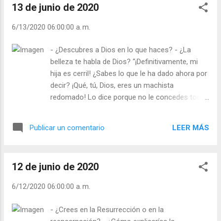
vida. Julián Escobar. | Lecturas del Día (+ ...
13 de junio de 2020
otros menos buenos. ¿Qué se puede hacer
para que quien lee los periódicos, escucha
6/13/2020 06:00:00 a. m.
las tertulias, asiste a mítines… discierna lo
verdadero de lo falso? ¿Eres tú las manos
- ¿Descubres a Dios en lo que haces? - ¿La
sucias que escriben y expanden porquerías,
belleza te habla de Dios? “¡Definitivamente, mi
mentiras o medio-verdades? ¿Cuándo
hija es cerril! ¿Sabes lo que le ha dado ahora por
hablas de alguien, tus palabras, opiniones o
decir? ¡Qué, tú, Dios, eres un machista
pareceres, huelen a estiércol? Te recuerdo
redomado! Lo dice porque no le concedes todo
una famosa frase de mi hijo san Agustín: “
lo que te pide y que el sacerdote ha dicho una
Nuestra ley es la verdad, nuestra reina la
frase de Sócrates: “el principio de la filosofía es
caridad, nuestro fin la eternidad ” ¿Harás
LEER MÁS
Publicar un comentario
saber que nada sabemos”. ¡Se ha puesto
tuya esta frase? Julián Escobar. | Lecturas
furiosa! Porque ella se lo aprendió de otra
del Día (+ Leer ). | Evangelio y Meditación ...
manera: “Sólo sé que no se nada” . ¡Y tiene que
12 de junio de 2020
ser como ella se lo aprendió! Yo, con paciencia
le he dicho: “¡Aleluya! ¡Alégrate, hija, que Cristo
6/12/2020 06:00:00 a. m.
ha resucitado!”. No puedes, Señor, imaginarte
cómo me ha mirado, peor que la niña de la
- ¿Crees en la Resurrección o en la
película del exorcista. He tenido que reprimirme,