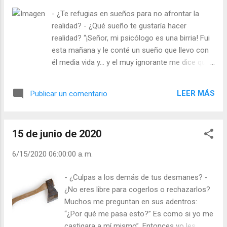
vuelto a ser construida en el mismo lugar y con
- ¿Te refugias en sueños para no afrontar la
las mismas dimensiones, y fue inaugurada en el
realidad? - ¿Qué sueño te gustaría hacer
año 2000. Se podría decir que lo Sagrado vuelve
realidad? “¡Señor, mi psicólogo es una birria! Fui
a su lugar, y los destructores al suyo. ¿Por qué
esta mañana y le conté un sueño que llevo con
ciertas personas se empeñan en enfrentarse, o
él media vida y… y el muy ignorante me dice que
aniquilarme a Mí, su Dios y creador? Yo, Dios
se va a cumplir, ¡que me quedaré soltera! Te
soy amor, pero algunos me ven como enemigo.
cuento el sueño. Noche tras noche sueño lo
¿Cómo me ves y sientes tú? Julián Escobar. ...
LEER MÁS
Publicar un comentario
mismo, sueño que voy a casarme al día
siguiente. Al despertarme por la mañana me
visto de blanco, me pongo una corona de
15 de junio de 2020
azahar y espero al novio. Espero horas, pero no
viene ese día. A la madrugada del día siguiente
6/15/2020 06:00:00 a. m.
sueño lo mismo y hago lo mismo, tampoco se
presenta el novio. Y así todas las noches y
- ¿Culpas a los demás de tus desmanes? -
todas las mañanas. ¿Crees, Señor, que hay
¿No eres libre para cogerlos o rechazarlos?
motivos para que el psicólogo me certifique que
Muchos me preguntan en sus adentros:
me voy a quedar soltera? ¡Si no pasa su
“¿Por qué me pasa esto?” Es como si yo me
secretaría le abro la cabeza con la figura de
castigara a mí mismo”. Entonces yo les