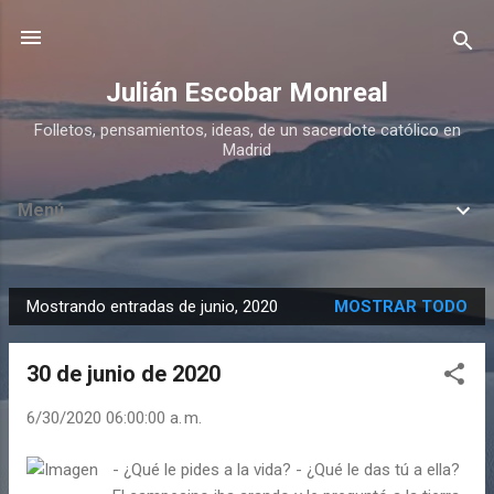
Ir al contenido principal
Julián Escobar Monreal
Folletos, pensamientos, ideas, de un sacerdote católico en
Madrid
Menú
Mostrando entradas de junio, 2020
MOSTRAR TODO
E
n
30 de junio de 2020
t
r
6/30/2020 06:00:00 a. m.
a
d
- ¿Qué le pides a la vida? - ¿Qué le das tú a ella?