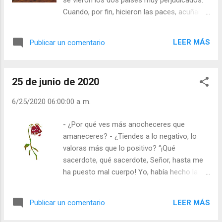
Vísperas (+ Leer ) |
Cuando, por fin, hicieron las paces, acuñaron
como recordatoria y amonestación una
medalla. En uno de sus lados se ve una junta
LEER MÁS
Publicar un comentario
de bueyes, arando la tierra pacíficamente; en
el reverso hay dos recipientes de barro,
zarandeados por el mar, en el preciso
25 de junio de 2020
momento en que, chocando uno contra el
otro, se rompen. En el anverso está esta
6/25/2020 06:00:00 a. m.
inscripción: “Juntos somos fuertes” (los dos
bueyes). En el reverso, se lee: “Querellando
- ¿Por qué ves más anocheceres que
nos quebramos” (las vasijas de barro). Ni yo,
amaneceres? - ¿Tiendes a lo negativo, lo
tu Dios, ni mi Hijo Jesús, iremos nunca
valoras más que lo positivo? “¡Qué
contra ti, pero si tú nos desprecias o te
sacerdote, qué sacerdote, Señor, hasta me
crees el superhombre que no nos necesitas,
ha puesto mal cuerpo! Yo, había hecho la
te romperás contigo mismo. Para volar se
promesa de ir durante un mes todos los días
necesitan dos alas y para remar, dos remos.
sin falta a Misa. Empecé ayer y… Fíjate en el
¡Piénsalo! Julián Escobar. | Lecturas del Día
LEER MÁS
Publicar un comentario
sermón del cura: “Se marchita la rosa, cae la
(+ Leer ). | Evangelio y Meditación (+ Leer ) | |
hoja, ¿para qué nacemos? ¿Este es el fin de