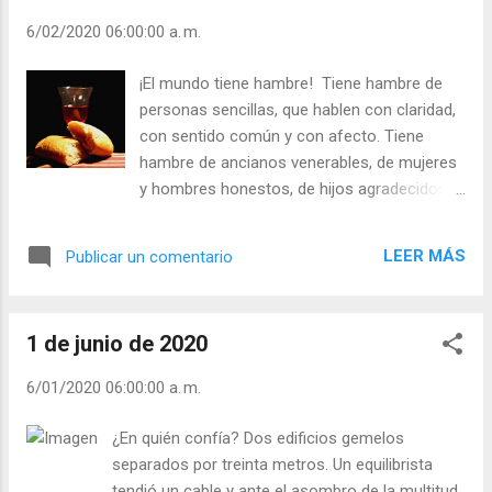
rodeado de ruidos, si estás entretenido con
6/02/2020 06:00:00 a. m.
tus deseos ilusorios, si lo material son tus
anteojos, no oirás su llamada ni sus pasos.
¡El mundo tiene hambre! Tiene hambre de
Dice Tagore: “¿No has oído sus pasos
personas sencillas, que hablen con claridad,
callados? El viene, viene… siempre viene” (R.
con sentido común y con afecto. Tiene
Tagore) - ¿Buscas ratos de silencio? -
hambre de ancianos venerables, de mujeres
¿Estás atento a la presencia de Dios? Julián
y hombres honestos, de hijos agradecidos,
Escobar. | Lecturas del Día (+ Leer ). |
de patronos y trabajadores responsables.
Evangelio y Meditación (+ Leer ) | | Santo del
Tiene hambre de TV y periódicos que no
día (+ Leer ) | Laudes (+ Leer ) | Vísperas (+
LEER MÁS
Publicar un comentario
estén continuamente aireando intimidades,
Leer ) |
infidelidades, riéndose de los sencillos, de
los honrados. ¡Habrá que legislar a favor del
1 de junio de 2020
bien, de la verdad y la belleza de las
personas de buen corazón! - ¿Es usted un
6/01/2020 06:00:00 a. m.
pedante en el hablar y actuar? - ¿De qué
tiene usted hambre? Julián Escobar. |
¿En quién confía? Dos edificios gemelos
Lecturas del Día (+ Leer ). | Evangelio y
separados por treinta metros. Un equilibrista
Meditación (+ Leer ) | | Santo del día (+ Leer
tendió un cable y ante el asombro de la multitud