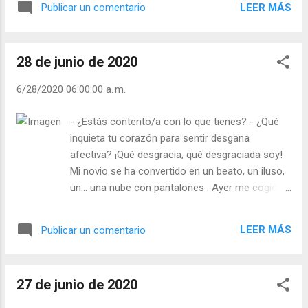
LEER MÁS
Publicar un comentario
persiguiera a la Iglesia. Él les contó esta
fábula: “Un león enfermo estaba dentro de
una cueva. Todos los animales iban a
28 de junio de 2020
visitarlo. La zorra también fue, pero se
detuvo a la entrada, sin querer pasar. - ¿Por
6/28/2020 06:00:00 a. m.
qué no pasas? – la dijeron. - Porque veo que
muchos han entrado, y pocos han salido. El
- ¿Estás contento/a con lo que tienes? - ¿Qué
político, siguió: Muchos han entrado en
inquieta tu corazón para sentir desgana
guerra de perseguir a la Iglesia, pero,
afectiva? ¡Qué desgracia, qué desgraciada soy!
¿cuántos han triunfado? ¡Ninguno! Y no
Mi novio se ha convertido en un beato, un iluso,
olvidéis que la Iglesia no es un León
un… una nube con pantalones . Ayer me cogió la
enfermo ni devora a nadie. Es que es Cristo
mano y… bueno me puse la mar de contenta,
Resucitado. ¿No estás convencido de esto?
nos sentamos a tomar una caña y entre
Julián Escobar. | Lecturas del Día (+ Leer ). |
LEER MÁS
Publicar un comentario
aceituna y aceituna me decía: “Mi Pilar, Pilarica
Evangelio y Meditación (+ Leer ) | | Santo del
de mi vida, eres demasiado atea: - si no crees
día (+ Leer ) | Laudes (+ Leer ) | Vísp...
en los sueños humanos y divinos, - si no amas
27 de junio de 2020
los horizontes lejanos - si no te arriesgas a
decirle a Dios: ¡Cuenta conmigo para lo que