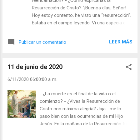
reencarnación? - ¿Cómo explicarías la
pues a punto estuve de meterle la cara entera
Resurrección de Cristo? “¡Buenos días, Señor!
en la pila del agua bendita. ¿A quién habrá salido
Hoy estoy contento, he visto una “resurrección”.
esta chica? Su padre era un bendito y yo jamás
Estaba en el campo leyendo. Vi una especia de
he sido… ¡Señor, ayúdala! Julián Escobar. |
escarabajo de agua que, lentamente, subía por
Lecturas del Día (+ Leer ). | Evangelio y
una madera flotando en el agua. Observé sus
Meditación (+ Leer ) | | Santo del día (+ Leer ) |
LEER MÁS
Publicar un comentario
movimientos, hasta que el bicho quedó
Laudes...
absolutamente inmóvil, como si se hubiese
pegado. Continué leyendo. Bastante tiempo
11 de junio de 2020
después volví a mirar y me quedé bocas,
asombrado. La parte trasera del bicho estaba
6/11/2020 06:00:00 a. m.
completamente abierta y parecía que algo
estaba saliendo de allí: salía una cabeza brillante,
- ¿La muerte es el final de la vida o el
luego unas alas… Era una libélula que echó a
comienzo? - ¿Vives la Resurrección de
volar al viento. Toqué su cáscara con un dedo…
Cristo con máxima alegría? Jaja… me lo
¡era una tumba vacía! ¡Había resucitado! Si no lo
paso bien con las ocurrencias de mi Hijo
hubiese visto, dudo que lo hubiera creído. ¡Creo,
Jesús. En la mañana de la Resurrección fue
creo Señor, que tu Hijo Jesús está Resucitado!”.
confundido con un hortelano, por María
Julián Escobar. | Lecturas del Día (+ Leer ). |
Magdalena. Todos decían que lo querían