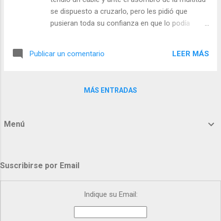
) | Laudes (+ Leer ) | Vísperas (+ Leer ) |
se dispuesto a cruzarlo, pero les pidió que
pusieran toda su confianza en que lo podía
hacer. Primero lo cruzó ayudado de una larga
vara. Luego lo hizo sin vara. La gente aplaudía
LEER MÁS
Publicar un comentario
asombrada. Y dijo a la multitud: - “Ahora lo haré
por última vez, llevaré una carretilla sobre el
cable. Necesito, más que nunca, que crean en
MÁS ENTRADAS
mí. Basta que una sola persona confíe en mí y
lo haré”. Todos callaban. Sólo uno gritó: - “Yo
confío en ti, tú puedes hacerlo” El equilibrista le
Menú
dijo: - “Bien, si confías en mí, ven conmigo y
súbete en la carretilla”. - ¿Qué cree usted que
hizo? - ¿Confía usted plenamente en Dios?
Julián Escobar. | Lecturas del Día (+ Leer ). |
Suscribirse por Email
Evangelio y Meditación (+ Leer ) | | Santo del día
(+ Leer ) | Laudes (+ Leer ) | Vísperas (+ Leer ) |
Indique su Email: