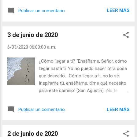
Meditación (+ Leer ) | | Santo del día (+ Leer
instante - Despréndete de aparentar lo que no
) | Laudes (+ Leer ) | Vísperas (+ Leer ) |
LEER MÁS
Publicar un comentario
eres. ¡Quien te quiera te querrá como eres!
¡Quien no te quiera no te querrá seas como
seas! Dios te quiere siempre, seas como seas .
3 de junio de 2020
Tú esfuérzate en ser buen cristiano, amar no
porque te quieran, sino porque el Amor de Dios
6/03/2020 06:00:00 a. m.
te empuja a compartir todas las cosas buenas.
¿Y qué hay más grande que el amor que Dios te
¿Cómo llegar a ti? “Enséñame, Señor, cómo
tiene? Julián Escobar. | Lecturas del Día (+ Leer
llegar hasta ti. Yo no puedo hacer otra cosa
). | Evangelio y Meditación (+ Leer ) | | Santo del
que desearlo… Cómo llegar a ti, no lo sé.
día (+ Leer ) | Laudes (+ Leer ) | Vísperas (+ Leer
Inspírame tú, enséñame, dime qué necesito
) |
para este camino” (San Agustín). ¡No te
preocupes! Si deseas llegar hasta Dios, lo
encontrarás llamando a la puerta de tu
LEER MÁS
Publicar un comentario
corazón. “Mira que estoy a la puerta
llamando. Si alguien escucha mi llamada y
abre la puerta, entraré en su casa y
2 de junio de 2020
cenaremos juntos” (Ap 3, 20). Si estás