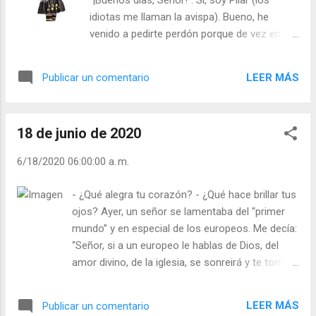
“¡Buenos días, Señor!”. Sí, soy Pilar (los
LIBRE de ídolos, el Evangelio será tu
idiotas me llaman la avispa). Bueno, he
fortaleza. ¡No pongas tus esperanzas en
venido a pedirte perdón porque de vez en
ídolos! San Remigio, obispo de Reinas, a
cuando, bueno, pues miento. ¡Mentiras sin
Clodoveo, rey de los francos, en el
importancia, pero miento! ¿Por qué miento?
momento de bautizarle le dijo: “Quema lo
LEER MÁS
Publicar un comentario
Quizás porque deseo que tengo uso de
que hasta ahora has adorado y adora lo que
razón lo he hecho y ha ido aumentando con
hasta ahora has quemado” . ¿Harás tú lo
la vida creándome desconciertos y vicios
mismo? Julián Escobar. ...
18 de junio de 2020
contraídos. Recuerdo que en el Instituto me
gustó un chico que salía con mi amiga Zita
6/18/2020 06:00:00 a. m.
(Jacinta), así que le dije que el chico era gay
a ver si luego me lo ligaba yo. Fuera de que
- ¿Qué alegra tu corazón? - ¿Qué hace brillar tus
mi amiga lloró tres días, no ocurrió nada.
ojos? Ayer, un señor se lamentaba del “primer
Otra mentira fue, ésta es graciosa, di una
mundo” y en especial de los europeos. Me decía:
fiesta en casa, todas las bebidas eran sin
“Señor, si a un europeo le hablas de Dios, del
alcohol y yo quería enrollarme con un
amor divino, de la iglesia, se sonreirá y te tomará
profesor que estaba como el queso añejo.
por necio, pero enséñale un billete de 100 euros
¿Qué podía hacer? Pues le mentí diciéndole
y verás cómo le brillan los ojos. ¿No te parece
que había salido una bebida nueva. Lo que
LEER MÁS
Publicar un comentario
increíble? Recuerdo a un señor que él dijo a un