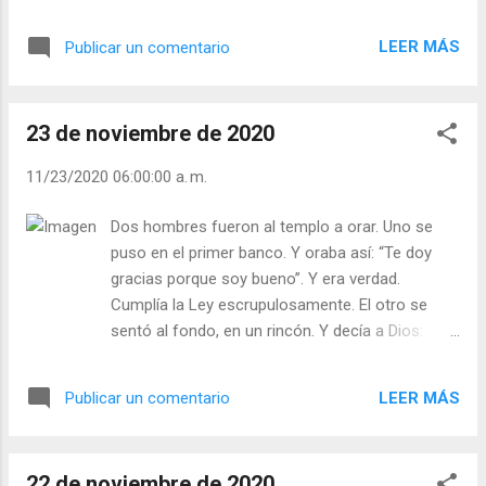
presentes, sí, corporalmente, físicamente donde
sabor característico del otro. Pero con una
está en aquel momento nuestro cuerpo externo,
condición: aceptar evangélicamente ser cortado
LEER MÁS
Publicar un comentario
pero que nuestra mente, nuestra alma, nuestra
en cuatro, diez o doce trozos si se es una fruta
conciencia están lejos, están dispersas, están
grande y hermosa...
perdidas sin saber dónde están. Dios llama a la
23 de noviembre de 2020
puerta, pero no hay nadie en casa. Nadie
contesta. Se pone ante nuestros ojos, pero no
11/23/2020 06:00:00 a. m.
le vemos. Habla a nuestro interior, pero no le
escuchamos. No estamos en casa. Estamos
Dos hombres fueron al templo a orar. Uno se
ausentes de nosotros mismos. Ésa es nuestra
puso en el primer banco. Y oraba así: “Te doy
dolencia. Una visita de cortesía no es un
gracias porque soy bueno”. Y era verdad.
encuentro de conciencias. Un apretón de manos
Cumplía la Ley escrupulosamente. El otro se
puede ser un mero frotar de piel. Y con
sentó al fondo, en un rincón. Y decía a Dios:
frecuencia estamos fuera de nuestra piel. Dios
“Perdóname. Soy malo”. Y era verdad. Robaba y
no nos encuentra porque nosotros no nos
apoyaba a los opresores. Y Dios miró con
hemos encontrado a nosotros mismos. Ése es
LEER MÁS
Publicar un comentario
tristeza al primero. En cambio sonrió al segundo.
el secreto del recogimiento, la contemplación, la
¡Siempre igual! Es un provocador. Fustiga a los
unión: estar en c...
buenos, a las gentes de orden, a los piadosos, a
22 de noviembre de 2020