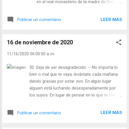
en el real monasterio de la madre de Dios, de
Meditación (+ Leer ) | | Santo del día (+ Leer
la orden de santo Domingo. Sufría ella en el
) | Laudes (+ Leer ) | Vísperas (+ Leer ) |
silencio por los pecados ajenos, pero sabía
LEER MÁS
Publicar un comentario
ser a la vez alegre y jovial. Quedaron de Sor
Bárbara algunos documentos espirituales:
resumen de ellos es las siguientes páginas,
16 de noviembre de 2020
dignas de una antología de nuestros
místicos: “Es preciso aborrecerse a sí
11/16/2020 06:00:00 a. m.
misma para amarse bien. Es preciso cegarse
para ver mejor. Es preciso renunciar a las
30. Deja de ser desagradecido. – No importa lo
riquezas para ser rico. Es preciso padecer
bien o mal que te vaya, levántate cada mañana
para no padecer. Es preciso hacerse guerra
dando gracias por estar vivo. En algún lugar
para vivir en paz. Es preciso grabar en si la
alguien está luchando desesperadamente por
imagen de Cristo crucificado para traer el
los suyos. En lugar de pensar en lo que te falta,
carácter de Cristo crucificado. A su muerte
trata de pensar en lo que sí tienes y que les falta
se dijo: “Su alma no solo será de las que,
a los demás. Julián Escobar. | Lecturas del Día (+
vestidas de blanco, siguen al cordero
LEER MÁS
Publicar un comentario
Leer ). | Evangelio y Meditación (+ Leer ) | | Santo
adondequiera que va, sino que se habrá
del día (+ Leer ) | Laudes (+ Leer ) | Vísperas (+
presentado a las nupcias eternas con la