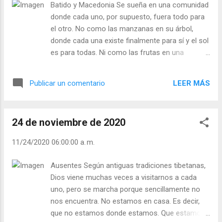
Batido y Macedonia Se sueña en una comunidad
responder por los derechos de los
donde cada uno, por supuesto, fuera todo para
oprimidos. Bienaventurados los no-violentos
el otro. No como las manzanas en su árbol,
que tuercen la espiral de la violencia en el
donde cada una existe finalmente para sí y el sol
mundo en una espiral de amistad y amor.
es para todas. Ni como las frutas en una
Son como la corriente en el lecho de un río
canastilla; hay diversidad pero con
que pule los cantos hasta que siguen la
yuxtaposición. Entonces se inventa la
corriente. Con suave violencia conquista el
LEER MÁS
Publicar un comentario
comunidad pasada por la batidora o el almirez.
corazón del hombre. Phil Bosmans. Julián
Todo se muele: la piel, las pepitas. Esto da un
Escobar. | Lecturas del Día (+ Leer ). |
batido uniforme lleno de vitaminas. Pero en
Evangelio y Meditación (+ Leer ) | | Santo del
24 de noviembre de 2020
donde cada uno ha perdido su personalidad.
día (+ Leer ) | La...
Esto era, se dice, el resultado de algunas
11/24/2020 06:00:00 a. m.
órdenes religiosas en otros tiempos. Eso es hoy,
el ideal de una comunidad de base donde no se
Ausentes Según antiguas tradiciones tibetanas,
pueden reconocer muy bien a los laicos, los
Dios viene muchas veces a visitarnos a cada
religiosos, los casados y los solteros. ¿Una
uno, pero se marcha porque sencillamente no
solución mejor? La macedonia de frutas. Que
nos encuentra. No estamos en casa. Es decir,
cada uno permanezca como es: pera, manzana,
que no estamos donde estamos. Que estamos
plátano o piña. Y que cada uno se beneficie del