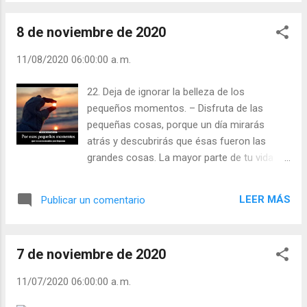
8 de noviembre de 2020
11/08/2020 06:00:00 a. m.
22. Deja de ignorar la belleza de los
pequeños momentos. – Disfruta de las
pequeñas cosas, porque un día mirarás
atrás y descubrirás que ésas fueron las
grandes cosas. La mayor parte de tu vida
estará compuesta por los pequeños e
innombrables momentos que pasas
LEER MÁS
Publicar un comentario
sonriendo con la gente que te importa. Julián
Escobar. | Lecturas del Día (+ Leer ). |
Evangelio y Meditación (+ Leer ) | | Santo del
7 de noviembre de 2020
día (+ Leer ) | Laudes (+ Leer ) | Vísperas (+
Leer ) |
11/07/2020 06:00:00 a. m.