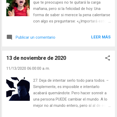
que te preocupes no te quitará la carga
mañana, pero si la felicidad de hoy. Una
forma de saber si merece la pena calentarse
con algo es preguntarse: «¿Importará esto
dentro de un año? ¿de tres? ¿de cinco?» Si
la respuesta es que no, entonces no merece
LEER MÁS
Publicar un comentario
la pena. Julián Escobar. | Lecturas del Día (+
Leer ). | Evangelio y Meditación (+ Leer ) | |
Santo del día (+ Leer ) | Laudes (+ Leer ) |
13 de noviembre de 2020
Vísperas (+ Leer ) |
11/13/2020 06:00:00 a. m.
27. Deja de intentar serlo todo para todos. –
Simplemente, es imposible e intentarlo
acabará quemándote. Pero hacer sonreír a
una persona PUEDE cambiar el mundo. A lo
mejor no al mundo entero, pero sí al de esa
persona así que, limita tu foco. Julián