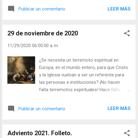
pacifistas, somos pacíficos. Pero, ¿qué
LEER MÁS
Publicar un comentario
hacer cuando Cristo o los cristianos somos
mancillados? ¡Ser mejores cristianos! Amar
más, vivir con mayor alegría la Fe, Esperanza
29 de noviembre de 2020
y Caridad. Sin duda hay que “defender” a
Dios, a Cristo, a la Iglesia, pero no con
11/29/2020 06:00:00 a. m.
bombas, sino suscitando envidia y
admiración por nuestro vivir alegre y
¿Se necesita un terremoto espiritual en
confiado en que Cristo está entre nosotros.
Europa, en el mundo entero, para que Cristo
Los católicos sufrimos y lloramos cuando
y la Iglesia vuelvan a ser un referente para
nos infligen daño o lo infligimos nosotros,
las personas e instituciones? ¡No hacen
pero siempre respetamos y amamos a
falta terremotos espirituales! Hace falta
todos. - ¿Te sientes y eres personas de
cristianos valientes que vivan el Evangelio
Paz? - ¿Imitas a Cristo en el trato con los
públicamente. La lluvia torrencial no empapa
demás? - ¿Te sientes “católico”, hermano de
LEER MÁS
Publicar un comentario
la tierra y sí comete estragos. La llovizna
todos? Julián Escobar. | Lecturas del Día (+
persistente sí que empapa la tierra. Dios se
Leer ). | Evangelio y Meditación (+ Leer ) | |
hace presente en el susurro y no en los
Santo del día (+ Leer ) | Laudes (+ Leer ) ...
Adviento 2021. Folleto.
gritos. Si cada cristiano vivimos diariamente