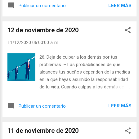
Escobar. | Lecturas del Día (+ Leer ). |
LEER MÁS
Publicar un comentario
Evangelio y Meditación (+ Leer ) | | Santo del
día (+ Leer ) | Laudes (+ Leer ) | Vísperas (+
Leer ) |
12 de noviembre de 2020
11/12/2020 06:00:00 a. m.
26. Deja de culpar a los demás por tus
problemas. – Las probabilidades de que
alcances tus sueños dependen de la medida
en la que hayas asumido la responsabilidad
de tu vida. Cuando culpas a los demás de lo
que te sucede estás negando tu
responsabilidad: le estás otorgando a los
LEER MÁS
Publicar un comentario
demás poder sobre parte de tu vida. Julián
Escobar. | Lecturas del Día (+ Leer ). |
Evangelio y Meditación (+ Leer ) | | Santo del
11 de noviembre de 2020
día (+ Leer ) | Laudes (+ Leer ) | Vísperas (+
Leer ) |