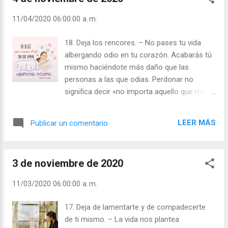
11/04/2020 06:00:00 a. m.
18. Deja los rencores. – No pases tu vida
albergando odio en tu corazón. Acabarás tú
mismo haciéndote más daño que las
personas a las que odias. Perdonar no
significa decir «no importa aquello que me
hiciste», sino «no pienso dejar que lo que me
hiciste acabe con mi felicidad para siempre».
LEER MÁS
Publicar un comentario
El perdón es la respuesta… déjalo, encuentra
la paz y ¡libérate! Y recuerda que el perdón
no se refiere solo a los demás sino también
3 de noviembre de 2020
a ti mismo. Si tienes que hacerlo, perdónate
a ti mismo, pasa página y trata de hacerlo
11/03/2020 06:00:00 a. m.
mejor la próxima vez. Julián Escobar. |
Lecturas del Día (+ Leer ). | Evangelio y
17. Deja de lamentarte y de compadecerte
Meditación (+ Leer ) | | Santo del día (+ Leer
de ti mismo. – La vida nos plantea
) | Laudes (+ Leer ) | Vísperas (+ Leer ) |