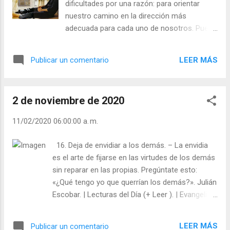
dificultades por una razón: para orientar
nuestro camino en la dirección más
adecuada para cada uno de nosotros. Puede
que no lo veas o no lo entiendas del todo en
el momento en que las cosas ocurren, y
LEER MÁS
Publicar un comentario
puede que sea duro pero, reflexiona sobre
las dificultades que soportaste en el pasado;
comprobarás que, casualmente, te
2 de noviembre de 2020
condujeron a un lugar, una persona, estado
de ánimo o situación mejores. Así que
11/02/2020 06:00:00 a. m.
¡sonríe! Deja que todo el mundo sepa que
hoy eres un poquito más fuerte que ayer, y
16. Deja de envidiar a los demás. – La envidia
lo serás. Julián Escobar. | Lecturas del Día (+
es el arte de fijarse en las virtudes de los demás
Leer ). | Evangelio y Meditación (+ Leer ) | |
sin reparar en las propias. Pregúntate esto:
Santo del día (+ Leer ) | Laudes (+ Leer ) |
«¿Qué tengo yo que querrían los demás?». Julián
Vísperas (+ Leer ) |
Escobar. | Lecturas del Día (+ Leer ). | Evangelio y
Meditación (+ Leer ) | | Santo del día (+ Leer ) |
Laudes (+ Leer ) | Vísperas (+ Leer ) |
LEER MÁS
Publicar un comentario