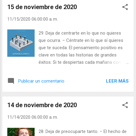
Leer ) |
estola de la inocencia bautis...
15 de noviembre de 2020
11/15/2020 06:00:00 a. m.
29. Deja de centrarte en lo que no quieres
que ocurra. – Céntrate en lo que sí quieres
que te suceda. El pensamiento positivo es
clave en todas las historias de grandes
éxitos. Si te despiertas cada mañana con la
idea de que algo maravilloso va a suceder en
tu vida, y prestas mucha atención, a menudo
LEER MÁS
Publicar un comentario
descubrirás que estabas en lo cierto. Julián
Escobar. | Lecturas del Día (+ Leer ). |
Evangelio y Meditación (+ Leer ) | | Santo del
14 de noviembre de 2020
día (+ Leer ) | Laudes (+ Leer ) | Vísperas (+
Leer ) |
11/14/2020 06:00:00 a. m.
28. Deja de preocuparte tanto. – El hecho de