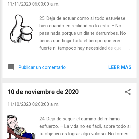
11/11/2020 06:00:00 a. m.
25. Deja de actuar como si todo estuviese
bien cuando en realidad no lo está. – No
pasa nada porque un día te derrumbes. No
tienes que fingir todo el tiempo que eres
fuerte ni tampoco hay necesidad de que
demuestres constantemente que todo va
bien. Tampoco debería preocuparte lo que
LEER MÁS
Publicar un comentario
los demás piensen: si necesitas llorar, hazlo;
te vendrá bien desahogarte. Cuanto antes lo
hagas, antes volverás a sonreír. Julián
10 de noviembre de 2020
Escobar. | Lecturas del Día (+ Leer ). |
Evangelio y Meditación (+ Leer ) | | Santo del
11/10/2020 06:00:00 a. m.
día (+ Leer ) | Laudes (+ Leer ) | Vísperas (+
Leer ) |
24. Deja de seguir el camino del mínimo
esfuerzo. – La vida no es fácil, sobre todo si
tu objetivo es lograr algo valioso. No tomes