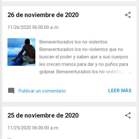
instituciones de los pueblos, según
circunstancias diversas y variables, jamás se
26 de noviembre de 2020
debe de perder de vista este destino común de
los bienes. Por tanto, el hombre al usarlos no
11/26/2020 06:00:00 a. m.
debe tener las cosas exteriores, que
legítimamente posee, como exclusivas suyas,
Bienaventurados los no violentos
sino también considerarlas como cosas
Bienaventurados los no-violentos que no
comunes, en el sentido de que deben no sólo
buscan el poder y saben que a sus cuerpos
aprovecharle a él, sino a todos los demás. Por lo
les crecen manos para dar y no puños para
demás, todos los hombres tienen estricto
golpear. Bienaventurados los no-violentos
derecho a poseer una parte suficiente de bienes
que ya no se adaptan a las exigencias de los
para sí mismos y para sus familias. En este
tecnócratas ni a las normas de una
sentido han enseñado los padres y doctores de
LEER MÁS
Publicar un comentario
sociedad de consumo enloquecida.
la iglesia que los hombres están obligados a
Bienaventurados los no-violentos que no se
ayudar a los pobres, y, por ci...
dejan amilanar por el abuso de poder de los
25 de noviembre de 2020
fuertes. Bienaventurados los no-violentos
que siempre están del lado de los más
11/25/2020 06:00:00 a. m.
débiles dondequiera que los hombres son
víctimas de los hombres, y no se cansan de