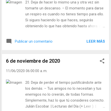
21. Deja de hacer lo mismo una y otra vez sin
tomarte un descanso. – El momento para darse
un respiro es cuando no tienes tiempo para ello.
Si sigues haciendo lo que haces, seguirás
obteniendo lo que has obtenido hasta ahora. A
veces es necesario distanciarse para ver las
cosas con claridad. Julián Escobar. | Lecturas
LEER MÁS
Publicar un comentario
del Día (+ Leer ). | Evangelio y Meditación (+ Leer
) | | Santo del día (+ Leer ) | Laudes (+ Leer ) |
Vísperas (+ Leer ) |
6 de noviembre de 2020
11/06/2020 06:00:00 a. m.
20. Deja de perder el tiempo justificándote ante
los demás. – Tus amigos no lo necesitan y tus
enemigos no lo creerán, de todas formas.
Simplemente, haz lo que tú consideres correcto.
Julián Escobar. | Lecturas del Día (+ Leer ). |