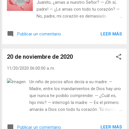
Juanito, ¿amas a nuestro Señor? — ¡Oh sí,
que lleva en lo más hondo de sí mismo... A
padre! — ¿Le amas con todo tu corazón? —
pesar de todo... tal vez queden todavía: un
No, padre; mi corazón es demasiado
camino que descubrir, una oportunidad que
pequeño para ello: yo le amo con todo su
aprovechar, una luz en algún sitio, una tierra
corazón. Julián Escobar. | Lecturas del Día (+
a la que amar. Julián Escobar. | Lecturas del
LEER MÁS
Publicar un comentario
Leer ). | Evangelio y Meditación (+ Leer ) | |
Día (+ Leer ). | Evangelio y Meditación (+ Leer
Santo del día (+ Leer ) | Laudes (+ Leer ) |
) | | Santo del día (+ Leer ) | Laudes (+ Leer )
Vísperas (+ Leer ) |
| Vísperas...
20 de noviembre de 2020
11/20/2020 06:00:00 a. m.
Un niño de pocos años decía a su madre: —
Madre, entre los mandamientos de Dios hay uno
que nunca he podido comprender. — ¿Cuál es,
hijo mío? — interrogó la madre. — Es el primero:
amarás a Dios con todo tu corazón. Tú nunca
me has mandado que te quiera. ¡Querer! ¿No es
eso una cosa que se aprende
LEER MÁS
Publicar un comentario