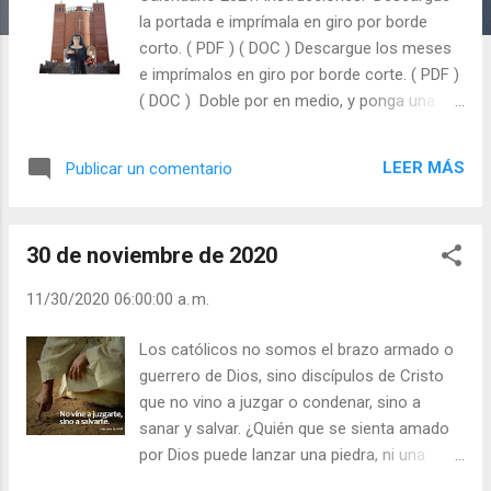
a
la portada e imprímala en giro por borde
s
corto. ( PDF ) ( DOC ) Descargue los meses
e imprímalos en giro por borde corte. ( PDF )
( DOC ) Doble por en medio, y ponga una
grapa en medio.
LEER MÁS
Publicar un comentario
30 de noviembre de 2020
11/30/2020 06:00:00 a. m.
Los católicos no somos el brazo armado o
guerrero de Dios, sino discípulos de Cristo
que no vino a juzgar o condenar, sino a
sanar y salvar. ¿Quién que se sienta amado
por Dios puede lanzar una piedra, ni una
china, contra otra persona? No somos