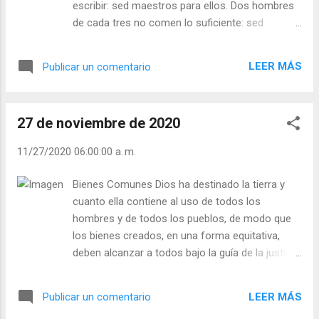
escribir: sed maestros para ellos. Dos hombres
de cada tres no comen lo suficiente: sed
sembradores y lograd que las tierras incultas
den cosechas que los sacien. Negaos a meter
LEER MÁS
Publicar un comentario
vuestra vida en una vía muerta. Pero negaos
también a la aventura en que cuenta más el
orgullo que el servicio. Denunciad, pero para
27 de noviembre de 2020
ayudar. Protestad, pero para construir. Que
vuestra misma rebelión sea amor. Sed cada uno
11/27/2020 06:00:00 a. m.
de vosotros una pequeña parte, una chispa de
ese amor. Organizad la epidemia del bien, y que
Bienes Comunes Dios ha destinado la tierra y
todo el mundo se contagie. Fuertes son quienes
cuanto ella contiene al uso de todos los
creen y quieren construir: construid la felicidad
hombres y de todos los pueblos, de modo que
de los demás y el mañana tendrá vuestro rostro.
los bienes creados, en una forma equitativa,
- ¿Vas creciendo en amor y generosidad? -
deben alcanzar a todos bajo la guía de la justicia
¿Gritas, pero no cambias? Julián Escobar. |
y el acompañamiento de la caridad. Cualesquiera
Lecturas del Día (+ Leer ). | Evangelio y
que sean, pues, las formas determinadas de
Meditación (+ Leer ) | | Santo del día (+ Leer ) |
LEER MÁS
Publicar un comentario
propiedad legítimamente adoptadas en las
Laudes (+ Leer ) | Vísperas (+ Leer ) |