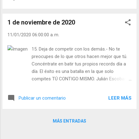
1 de noviembre de 2020
11/01/2020 06:00:00 a. m.
15. Deja de competir con los demás.- No te
preocupes de lo que otros hacen mejor que tú.
Concéntrate en batir tus propios records día a
día. El éxito es una batalla en la que solo
compites TÚ CONTIGO MISMO. Julián Escobar. |
Lecturas del Día (+ Leer ). | Evangelio y
Meditación (+ Leer ) | | Santo del día (+ Leer ) |
LEER MÁS
Publicar un comentario
Laudes (+ Leer ) | Vísperas (+ Leer ) |
MÁS ENTRADAS