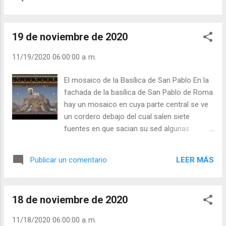
espontáneamente? Si Dios me prohibiera
amarle, me entristecería mucho, mas, a pesar de
eso, le amaría a escondidas. Julián Escobar. |
19 de noviembre de 2020
Lecturas del Día (+ Leer ). | Evangelio y
Meditación (+ Leer ) | | Santo del día (+ Leer ) |
11/19/2020 06:00:00 a. m.
Laudes (+ Leer ) | Vísperas (+ Leer ) |
El mosaico de la Basílica de San Pablo En la
fachada de la basílica de San Pablo de Roma
hay un mosaico en cuya parte central se ve
un cordero debajo del cual salen siete
fuentes en que sacian su sed algunas
ovejas. ¿A quién representa el cordero? A
Jesús, sacrificado en la cruz para salvarnos.
LEER MÁS
Publicar un comentario
¿Y las fuentes? A los sacramentos, canales
de la gracia. ¿Y las ovejas? A las almas que
reciben la gracia de Dios. Julián Escobar. |
18 de noviembre de 2020
Lecturas del Día (+ Leer ). | Evangelio y
Meditación (+ Leer ) | | Santo del día (+ Leer
11/18/2020 06:00:00 a. m.
) | Laudes (+ Leer ) | Vísperas (+ Leer ) |