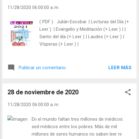
según los Mandamientos, aunque se sufra
11/28/2020 06:00:00 a. m.
momentos de persecución, el cristianismo
triunfará. ¡El triunfo de Cristo es el triunfo de
( PDF ) Julián Escobar. | Lecturas del Día (+
los cristianos! - ¿Por qué se odia a Cristo y a
Leer ). | Evangelio y Meditación (+ Leer ) | |
los cristianos? - ¿Por qué son tan valientes
Santo del día (+ Leer ) | Laudes (+ Leer ) |
para ridiculizar a los cristianos y callan
Vísperas (+ Leer ) |
barbaridades de otras cosas? - ¿Son fuertes
con los buenos y débiles con los fuertes?
Julián Escobar. | Lecturas del Día (+ Leer ). |
LEER MÁS
Publicar un comentario
Evangelio y Meditación (+ Leer ) | | Santo del
día (+ Leer ) | Laudes (+ Leer ) | Vísperas (+
Leer ) |
28 de noviembre de 2020
11/28/2020 06:00:00 a. m.
En el mundo faltan tres millones de médicos:
sed médicos entre los pobres. Más de mil
millones de seres humanos no saben leer ni