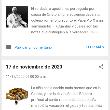
El verdadero apóstol es perseguido por
causa de Cristo En una audiencia dada a un
colegio romano, pregunto el Papa Pío X a un
seminarista: — ¿Cuántas y cuáles son las
notas que distinguen a la verdadera Iglesia
de Cristo? — Cuatro, padre santo: es una,
santa, católica o universal y apostólica. —
LEER MÁS
Publicar un comentario
¿No tiene más que estas cuatro? — Y
romana - añadió el seminarista. — Justo:
pero ¿cuál es la nota más evidente? Todos
17 de noviembre de 2020
callaron. — Pues bien, voy a decíroslo:
perseguida. Se lee en el evangelio: “Me
11/17/2020 06:00:00 a. m.
persiguieron a mí y también os perseguirán a
vosotros”. La persecución es para los
La niña había nacido nada menos que en la
católicos el pan nuestro de cada día: esta es
Giralda, y por la devoción que Bárbara
la señal de que somos verdaderos
profesó al santo rosario desde pequeña
discípulos de Cristo. Julián Escobar. |
mereció la vocación religiosa y fue admitida
Lecturas del Día (+ Leer ). | Evangelio y