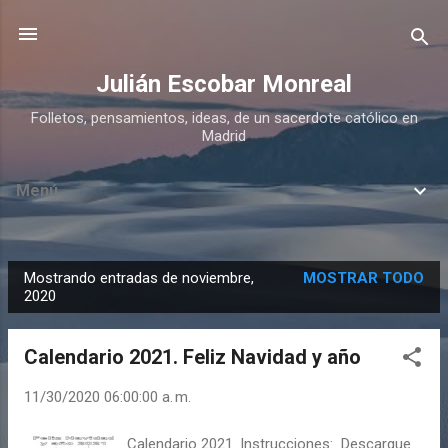
Ir al contenido principal
Julián Escobar Monreal
Folletos, pensamientos, ideas, de un sacerdote católico en
Madrid
Menú
Mostrando entradas de noviembre,
MOSTRAR TODO
E
2020
n
t
Calendario 2021. Feliz Navidad y año
r
a
11/30/2020 06:00:00 a. m.
d
Calendario 2021. Instrucciones: Descargue