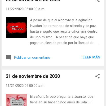
los que cumplen lo que se manda. Y defiende a
los audaces, a los indeseables, a los pecadores.
11/22/2020 06:00:00 a. m.
Nos sentimos heridos, pero no nos convence.
Busca la pelea. Se la va a ganar. Y dice Dios: “No
A pesar de que el alboroto y la agitación
quiero montones de méritos. Estoy harto. El
invadan los remansos de silencio y de paz,
pecado no me molesta. Quiero corazones
hasta el punto que resulte difícil vivir dentro
humildes y arrepentidos”. Patxi Loidi. “Mar Rojo”,
de uno mismo... A pesar de que haya que
p. 23 Julián Escobar. | Lecturas del Día (+ Leer ). |
pagar un elevado precio por la libertad de
Evangelio y Meditación (+ Leer ) | | Santo del día
amar la belleza, la verdad y el bien... A pesar
(+ Leer ) | Laudes (+ Leer ) | Vísperas (+ Leer ) |
de que nuestros miedo a la verdad se
LEER MÁS
Publicar un comentario
esconda bajo todo tipo de disfraces y esto
engendre en nosotros, día tras día, un
personaje que nos molesta hasta a
21 de noviembre de 2020
nosotros mismos... A pesar de que ya no
sepa uno cómo librarse de la incomodidad
11/21/2020 06:00:00 a. m.
de lo absurdo y se pierdan las ganas de
vivir... A pesar de que uno lo haya recuperado
El señor párroco pregunta a Juanito, que
todo y las palabras le resulten demasiado
tiene en su haber cinco años de vida: —
inexpresivas para explicar adecuadamente lo