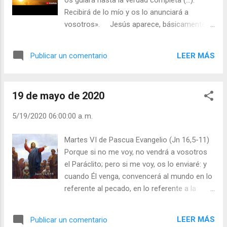
os guiará hasta la verdad completa (…).
de este mundo (las leyes de la naturaleza y
Recibirá de lo mío y os lo anunciará a
las decisiones de nuestra libertad, incluso
vosotros». Jesús aparece, básicamente,
las erróneas), pero —en su infinita bondad y
como Maestro. Su preocupación máxima es
sabiduría— lo reconduce todo hacia la
"decirnos cosas". Cosas que salvan y que,
salvación de la humanidad. Jesús, quisiera
LEER MÁS
Publicar un comentario
de diversos modos, fueron pre-dichas en el
decir a todos: no nos inventemos "diose...
Antiguo Testamento. La acumulación de las
"cosas" que nos dice Jesús constituye el
19 de mayo de 2020
depósito de la fe. Creer es, primariamente,
conocer. La Iglesia nos invita a "razonar", a
5/19/2020 06:00:00 a. m.
profundizar lo que nos "dice" Jesucristo. Si
no hay "razonamiento" que la profundice, si
Martes VI de Pascua Evangelio (Jn 16,5-11)
no hay una buena información religiosa
Porque si no me voy, no vendrá a vosotros
permanente, la fe se convierte en
el Paráclito; pero si me voy, os lo enviaré: y
"discusiones de café".—No se me había
cuando Él venga, convencerá al mundo en lo
ocurrido, Señor, que mi misa dominical es
referente al pecado, en lo referente a la
escuchar cosas que Tú me "dices". La vida
justicia y en lo referente al juicio; en lo
sin fe en la resurrección es una vida
referente al pecado, porque no creen en
realmente deplorable. Un niño está parado
LEER MÁS
Publicar un comentario
mí... ¿Cómo puede irse y quedarse al mismo