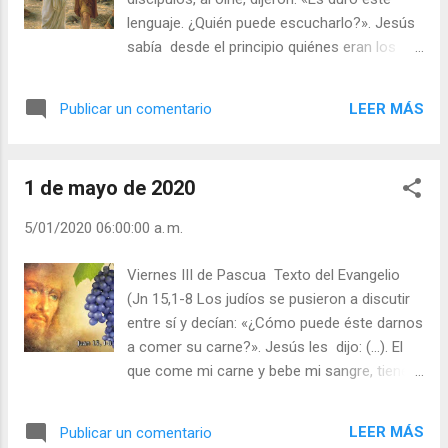
se salvará por Jesucristo, aunque en esta
lenguaje. ¿Quién puede escucharlo?». Jesús
vida no lo sepa. Como se rieron de Cristo
sabía desde el principio quiénes eran los
muchos otros durante su vida terrena.
que no creían y quién era el que lo iba a
Como cuando se acercó a la hija de Jairo,
entregar. La Eucaristía es el gran encuentro
que había muerto, y dirigiéndose a las
LEER MÁS
Publicar un comentario
permanente de Dios con los hombres,
plañideras, que lloraban y gritaban les dijo:
donde el Señor se entrega como "carne"
“¿De qué os afligís tanto y lloráis? La
para que —en Él— nos convirtamos en
muchacha no está muerta, sino d...
1 de mayo de 2020
"espíritu". La Eucaristía debe ser para
nosotros un paso a través de la Cruz y una
5/01/2020 06:00:00 a. m.
anticipación de la nueva vida en Dios y con
Dios. San Pablo: «El primer hombre, Adán, se
Viernes III de Pascua Texto del Evangelio
convirtió en ser vivo. El último Adán, en
(Jn 15,1-8 Los judíos se pusieron a discutir
espíritu que da vida» (1Cor 15,45). Tú dices:
entre sí y decían: «¿Cómo puede éste darnos
¡el infierno no puede ser eterno! Pero
a comer su carne?». Jesús les dijo: (…). El
entonces ¿qué sentido puede tener el
que come mi carne y bebe mi sangre, tiene
sacrificio de Cristo, su muerte redentoras
vida eterna, y yo le resucitaré el último día
obre la cruz? Si el infierno no es eterno,
(…). Jesús revela expresamente el alcance
sacrificó sin motivo a su Hijo Unigénito,
LEER MÁS
Publicar un comentario
de su encarnación: dar la vida por el mundo.