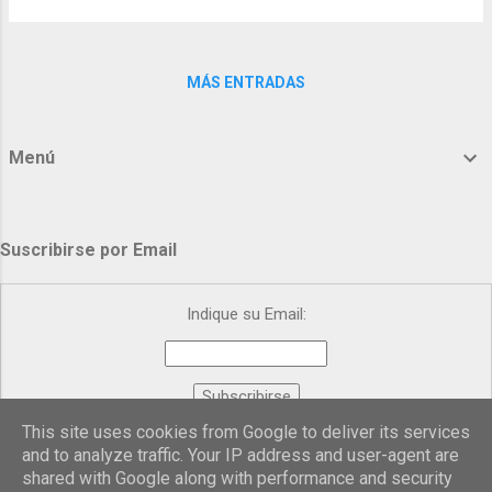
murieron sin motivo los mártires, se
La Eucaristía, además de ser el sacramento
derramó en vano el sudor d...
de su permanencia entre nosotros, contiene
el don de su sacrificio por nosotros. —El pan
MÁS ENTRADAS
presupone que la semilla —el grano de trigo
— ha caído en la tierra, "ha muerto", y que de
su muerte ha crecido después la nueva
Menú
espiga. El pan terrenal puede llegar a ser
portador de la presencia de Cristo porque
lleva en sí mismo el misterio de la pasión,
Suscribirse por Email
reúne en sí muerte y resurrección. La
Historia Universal muestra hombres que se
comportan como fieras, monstruos de la
Indique su Email:
humanidad; y con todo no sabemos si
fueron arrojados al infierno; en cambio, hay
un cri...
This site uses cookies from Google to deliver its services
Proporcionado por
FeedBurner
and to analyze traffic. Your IP address and user-agent are
shared with Google along with performance and security