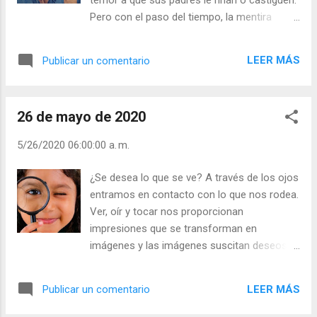
Meditación (+ Leer ) | | Santo del día (+ Leer
Pero con el paso del tiempo, la mentira
) | Laudes (+ Leer ) | Vísperas (+ Leer ) |
puede convertirse en costumbre y un modo
de esconderse ante su irresponsabilidad. No
LEER MÁS
Publicar un comentario
es mentir guardar silencio en vez de revelar
un secreto. No es mentir sonreír para ocultar
un dolor para no hacer sufrir a los demás.
26 de mayo de 2020
Hay que decir la verdad cuando mintiendo se
hace daño. - ¿Es usted un mentiroso nato? -
5/26/2020 06:00:00 a. m.
¿Usa la mentira como excusa? Te tienes por
persona sincera, pero tu sinceridad es falsa.
¿Se desea lo que se ve? A través de los ojos
Aireas las faltas de los demás, charlas y
entramos en contacto con lo que nos rodea.
charlas sobre los defectos de los demás… y
Ver, oír y tocar nos proporcionan
dices: “¡Yo es que soy muy sincero!”. Bueno,
impresiones que se transforman en
si eres sincero di tus faltas, tus defectos, y
imágenes y las imágenes suscitan deseos
no digas los de los demás. Julián Escobar. |
de posesión. Los estoicos (seguidores del
Lecturas del Día (+ Leer ). | Evangelio y
griego Zenón que proclamaban el
Meditación (+ Leer ) | | Santo del día (+ Leer
LEER MÁS
Publicar un comentario
autodominio de las pasiones) decían: si no
) | Laudes (+ Leer ) | Vísperas (+ Leer ) |
quieres pecar con una mujer, evita mirarla.