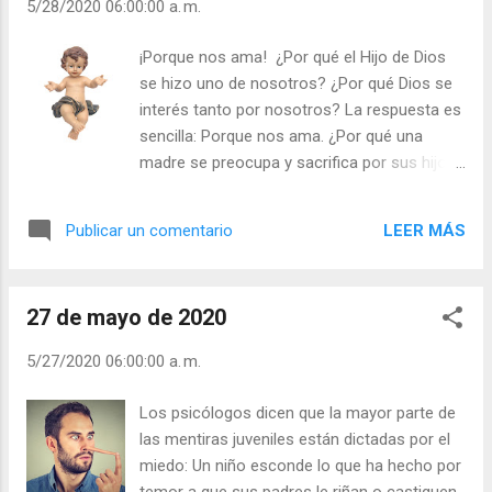
5/28/2020 06:00:00 a. m.
¿Buscas en Dios tu fuerza? - ¿Te dejas arrancar
la gracia fácilmente? Heine (poeta alemán) ante
¡Porque nos ama! ¿Por qué el Hijo de Dios
la catedral de Amberes, dijo: “ En aquellos
se hizo uno de nosotros? ¿Por qué Dios se
tiempos tenían dogmas, ¡y qué magníficas obras
interés tanto por nosotros? La respuesta es
construían! Nosotros solo queremos opiniones,
sencilla: Porque nos ama. ¿Por qué una
y con opiniones no se edifican catedrales ”.
madre se preocupa y sacrifica por sus hijos?
Julián Escobar. | Lecturas del Día (+ Leer ). |
Porque los ama. A Dios le dolía que el
Evangelio y Meditación (+ Leer ) | | Santo del día
hombre caminara en tinieblas, en el egoísmo
(+ Leer ) | Laudes (+ Leer ) | Vísperas (+ Leer ) |
LEER MÁS
Publicar un comentario
cerril, en la esclavitud de esclavo sin
derechos. Y por amor bajó a la tierra, el
Paraíso convertido en el purgatorio por el
27 de mayo de 2020
orgullo del hombre, y la abrió al horizonte de
Salvación. Y es que el Amor, y “Dios es
5/27/2020 06:00:00 a. m.
Amor”, todo lo transforma en lo mejor. El
amor es la savia de la vida. - ¿Se interesa
Los psicólogos dicen que la mayor parte de
usted por el Amor de Dios? - ¿Vive de cara a
las mentiras juveniles están dictadas por el
dios o de espaldas a Él? Julián Escobar. |
miedo: Un niño esconde lo que ha hecho por
Lecturas del Día (+ Leer ). | Evangelio y
temor a que sus padres le riñan o castiguen.