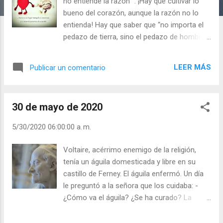
a
no entiende la razón ”. ¡Hay que cultivar lo
s
bueno del corazón, aunque la razón no lo
entienda! Hay que saber que “no importa el
pedazo de tierra, sino el pedazo de hombre
que la cultiva”, pues el hombre es el
agricultor de su corazón, de lo que siembra
LEER MÁS
Publicar un comentario
en él. Estamos inclinados a disculpar
nuestros errores y cargar la culpa a todo y a
todos. Nos perdonamos a nosotros y
30 de mayo de 2020
condenamos a los demás. - ¿Tienes
siempre “razones” para disculpar tus
5/30/2020 06:00:00 a. m.
errores? - ¿Sabes conjugar su razón y su
corazón? Julián Escobar. | Lecturas del Día
Voltaire, acérrimo enemigo de la religión,
(+ Leer ). | Evangelio y Meditación (+ Leer ) | |
tenía un águila domesticada y libre en su
Santo del día (+ Leer ) | Laudes (+ Leer ) |
castillo de Ferney. El águila enfermó. Un día
Vísperas (+ Leer ) |
le preguntó a la señora que los cuidaba: -
¿Cómo va el águila? ¿Se ha curado? La
señora le contestó: - El águila no está
enferma, ni está curada, sino que se ha