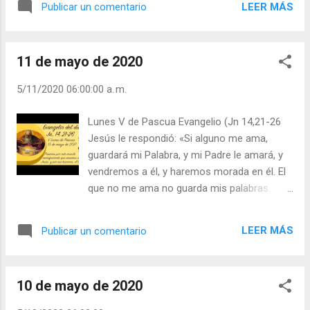
de difuntos. Ya en el siglo II m...
LEER MÁS
Publicar un comentario
dolor y la humillación: así demostró su amor
misericordioso al ser humano. En la vida
de los hombres es inevitable el sufrimiento,
11 de mayo de 2020
a partir del día en que el pecado entró en el
mundo. Pero Dios, en su infinito amor, nos
5/11/2020 06:00:00 a. m.
ha dado el remedio para tener paz en medio
del dolor: Él ha aceptado “marcharse” de
Lunes V de Pascua Evangelio (Jn 14,21-26
este mundo con una “salida” sufriente y
Jesús le respondió: «Si alguno me ama,
envuelta de serenidad. Jesús, sufres con
guardará mi Palabra, y mi Padre le amará, y
serenidad porque complaces al Padre
vendremos a él, y haremos morada en él. El
celestial con un acto de costosa
que no me ama no guarda mis palabras.
obediencia, mediante el cual te ofreces
Jesús nos muestra su inmenso deseo de
voluntariamente por nuestra salvación. SAN
que participemos de su plenitud.
AGUSTÍN a la muerte de su madre, Santa
LEER MÁS
Publicar un comentario
Incorporados a Él, estamos en la fuente de
Mónica. Mónica, agonizante, les ...
vida divina que es la Santísima Trinidad.
«Dios está contigo. En tu alma en gracia
10 de mayo de 2020
habita la Trinidad Beatísima. —Por eso, tú, a
pesar de tus miserias, puedes y debes estar