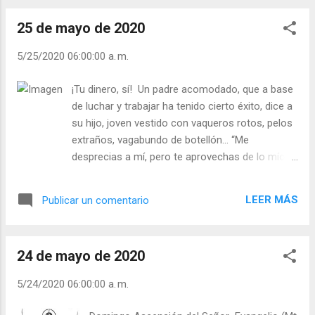
Para los cristianos, mirar no es pecado, es la
25 de mayo de 2020
intención con que se mira. La vista y los
demás sentidos, obras de Dios, son buenos
5/25/2020 06:00:00 a. m.
y necesarios, la maldad está en el uso que
cada persona le dé. - ¿Tienes tus miradas
¡Tu dinero, sí! Un padre acomodado, que a base
contaminadas con maldad? - ¿Sabes ver lo
de luchar y trabajar ha tenido cierto éxito, dice a
bueno de cada persona? Una esposa a su
su hijo, joven vestido con vaqueros rotos, pelos
esposo: “Tus palabras y tus actos son tan
extraños, vagabundo de botellón… “Me
ásperos que marchitan cualquier alegría. No
desprecias a mí, pero te aprovechas de lo mío.
pises mis alegrías, disfruta con ellas”. Julián
Me criticas, pero vives a costa mía. Maldices el
Escobar. | Lecturas del Día (+ Leer ). |
capitalismo, pero no renuncias al pequeño
Evangelio y Meditación (+ Leer ) | | Santo del
LEER MÁS
Publicar un comentario
capital que yo he conseguido. Yo sigo
día (+ Leer ) | Laudes (+ Leer ) | Vísperas (+
trabajando, tú sigues vagabundeando”. ¿Qué le
Leer ) |
responde el hijo? “Para recorrer la vida se
24 de mayo de 2020
necesita un coche, y yo uso el tuyo, es decir, tus
euros, pequeño capitalista”. - ¿Eres un burgués
5/24/2020 06:00:00 a. m.
que critica el capitalismo? - ¿Vives a costa de
los demás? El orgullo es una voz que nos grita: