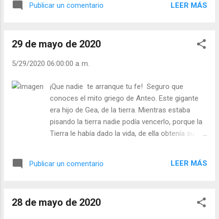
LEER MÁS
Publicar un comentario
muerto. Voltaire se invadió de cólera y
despidió a la pobre mujer. Así es como
actuó el “sabio del mundo” de aquel tiempo.
29 de mayo de 2020
Era rico, vivía en la opulencia… pero la muerte
de un águila le infundió tal desasosiego que
5/29/2020 06:00:00 a. m.
le duró meses. ¿Cuál es tu orden de
prioridades? ¿Pierde el control con facilidad?
¡Que nadie te arranque tu fe! Seguro que
Conforme sea tu relación con Dios así será
conoces el mito griego de Anteo. Este gigante
tu respuesta ante las adversidades. San
era hijo de Gea, de la tierra. Mientras estaba
Agustín decía: “ si amas al Cielo, cielo eres;
pisando la tierra nadie podía vencerlo, porque la
si amas la tierra, tierra eres; si amas a Dios,
Tierra le había dado la vida, de ella obtenía su
Dios eres ”. ¡Somos lo que amamos! ¿Qué
fuerza invencible. ¿Qué le sucedió? Que
es lo que más amas tú? Julián Escobar. |
Heracles (Hércules) lo arrancó de la tierra y
Lecturas del Día (+ Leer ). | Evangelio y
LEER MÁS
Publicar un comentario
levantándolo en el aire lo estranguló con
Meditación (+ Leer ) | | Santo del día (+ Leer
facilidad. ¿Qué nos quiere decir a nosotros este
) | Laudes (+ Leer ) | Vísperas (+ Le...
mito? Que procedemos de Dios, que Él es
28 de mayo de 2020
nuestra tierra, nuestra fuerza , y que si nos
dejamos arrancar de él no somos nada. -