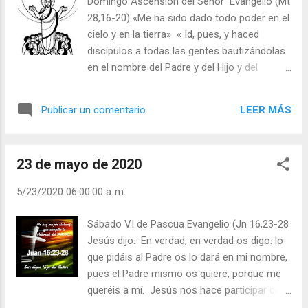
Domingo Ascensión del Señor Evangelio (Mt
“¡No necesitas a nadie, pero aprovéchate de lo
28,16-20) «Me ha sido dado todo poder en el
que tengan!”. La persona orgullosa está
cielo y en la tierra» « Id, pues, y haced
carcomida por el egoísmo. Julián Escobar. |
discípulos a todas las gentes bautizándolas
Lecturas del Día (+ Leer ). | Evangelio y
en el nombre del Padre y del Hijo y del
Meditación (+ Leer ) | | Santo del día (+ Leer ) |
Espíritu Santo, y enseñándoles a guardar
Laudes (+ Leer ) | Vísperas (+ Leer ) |
todo lo que yo os he mandado. Y he aquí
LEER MÁS
Publicar un comentario
que yo estoy con vosotros todos los días
hasta el fin del mundo». San León Magno:
„«Lo que era visible en nuestro Salvador ha
23 de mayo de 2020
pasado ahora a sus misterios». ¿A qué
misterios? A los que ha confiado a su
5/23/2020 06:00:00 a. m.
Iglesia. El gesto de bendición se despliega en
la liturgia, las huellas sobre tierra marcan el
Sábado VI de Pascua Evangelio (Jn 16,23-28
camino de los sacramentos. Los Apóstoles
Jesús dijo: En verdad, en verdad os digo: lo
habrán tenido tiempo para habituarse al otro
que pidáis al Padre os lo dará en mi nombre,
modo de ser de su Maestro a lo largo de
pues el Padre mismo os quiere, porque me
aquellos cuarenta días, en los que el Señor
queréis a mí. Jesús nos hace participar de
no “se aparece”, sino que “se deja ver”.
su misterio más preciado: Dios Padre es su