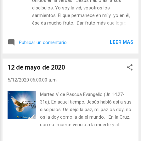
Unidos en la verdad Jesús habló así a sus
tiempo de la aflicción;antes que el polvo se
discípulos: Yo soy la vid; vosotros los
vuelva a la tierra de donde salió, y el espíritu
sarmientos. El que permanece en mí y yo en él,
vuelva a Dios, que le dio el ser” (12,17). Dime,
ése da mucho fruto. Dar fruto más que logro
lector, ¿actúas así? San Pablo nos dice: “No
humano, es obra del don de la fe, la iniciativa es
tenemos aquí ciudad permanente, sino que
siempre de Jesús. Permanecer en Jesús viene a
vamos en busca de la que está por venir.”
LEER MÁS
Publicar un comentario
significar, confianza y lealtad mutua, condición
(Hebreos 13,14).Dime, ¿Lo creemos cier...
indispensable para dar frutos abundantes, al
contrario, sin la unión con la cepa el sarmiento
12 de mayo de 2020
no puede hacer absolutamente nada. Sólo la
unión con ÉL asegura los frutos deseados. En
5/12/2020 06:00:00 a. m.
Cántico espiritual, Juan de la Cruz, habla de la
viña florida, que precisamente da frutos porque
Martes V de Pascua Evangelio (Jn 14,27-
unida al Amado. La viña es el alma del creyente
31a): En aquel tiempo, Jesús habló así a sus
donde la vid verdadera, Jesucristo, hace florecer
discípulos: Os dejo la paz, mi paz os doy; no
las virtudes teologales y cardinales, todas
os la doy como la da el mundo. En la Cruz,
prontas en sus frutos, en las cuales se gozan el
con su muerte venció a la muerte y al
alma y su Amado. Sin la fe en el Purgatorio no
miedo. No nos da la paz como la da el
tendrían sentido las muchas oraciones y misas
mundo, sino que lo hace pasando por el