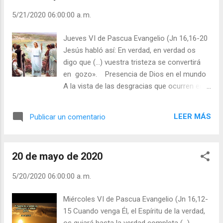
sabemos que María, Reina de los Apóstoles,
5/21/2020 06:00:00 a. m.
Madre de la Iglesia naciente, nos guía para
recibir los dones y los frutos del Espíritu
Jueves VI de Pascua Evangelio (Jn 16,16-20
Santo. Los dones son como la vela de una
Jesús habló así: En verdad, en verdad os
embarcación cuando está desplegada y el
digo que (…) vuestra tristeza se convertirá
viento —que representa la gracia— le va a
en gozo». Presencia de Dios en el mundo
favor: ¡qué rapidez y facilidad en el camino!
A la vista de las desgracias que ocurren en
«Vuestra alegría nadie os la tomará» (Jn
nuestro mundo la pregunta es: "¿Dónde está
16,23) y «vuestra alegría será completa» (Jn
Dios?". Jesús, de un modo misterioso,
16,24). Y en el Salmo 126,6: «Al ir, va llorando,
LEER MÁS
Publicar un comentario
afirma que le volveremos a ver, y que eso
llevando la semilla; al volver, vuelve cantando
nos causará gozo. Además, nos ha
trayendo sus gavillas». Como nos dice san
desvelado el rostro de Dios: Él es Padre. A
Josemaría: «...
20 de mayo de 2020
Dios no se le escapa el mundo de las
manos. Él no ejerce un "gobierno policial"
5/20/2020 06:00:00 a. m.
(como solemos hacer nosotros), sino
providencial. Dios no es un "arbitro". Como
Miércoles VI de Pascua Evangelio (Jn 16,12-
Padre providente, Dios "deja hacer", pero "no
15 Cuando venga Él, el Espíritu de la verdad,
nos deja". Es decir, respeta los dinamismos