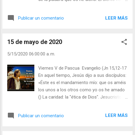
paso firme de vivir sus mandamientos, le
más que su señor. Si a mí me han
garantiza manifestársele en la plenitud de la
perseguido, también os perseguirán a
vida nueva y resucitada. Realmente la única
LEER MÁS
Publicar un comentario
vosotros (…). Hoy, el Evangelio contrapone el
cuestión decisiva de toda vida humana es
mundo con los seguidores de Cristo. Una de
ésta: ¿existe o no el otro mundo? Y esta
las características del seguidor de Jesús es
cuestión no la podemos...
15 de mayo de 2020
la lucha contra el mal que se encuentra en
el interior del hombre y en el mundo. Con
5/15/2020 06:00:00 a. m.
Jesús resucitado somos luz que ilumina las
tinieblas. Ni el cristiano, ni la Iglesia
Viernes V de Pascua Evangelio (Jn 15,12-17
pueden seguir las modas del mundo. No es
En aquel tiempo, Jesús dijo a sus discípulos:
Jesús quien se ha de adaptar al mundo;
«Éste es el mandamiento mío: que os améis
somos nosotros quienes hemos de
los unos a los otros como yo os he amado
transformar nuestras vidas en Jesús.
() La caridad: la "ética de Dios". Jesucristo
Cuando nuestra sociedad secularizada pide
dando las últimas "instrucciones" a los
ciertos cambios o licencias a los cristianos
Apóstoles, poco antes de su "partida". La
y a la Iglesia, simplemente nos está
LEER MÁS
Publicar un comentario
enseñanza y el mandato son claros:
pidiendo que nos alejemos de Dios. El
debemos amarnos como Él mismo nos
cristiano tiene...
amó. ¿Hasta qué punto? Hasta la muerte,