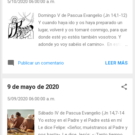
5/10/2020 06:00:00 a. m.
en continua conversación con el Señor»
(San Josemaría). He aquí una
Domingo V de Pascua Evangelio (Jn 14,1-12)
recomendación de san Gregorio Magno:
Y cuando haya ido y os haya preparado un
«Que no nos seduzca el halago de la
lugar, volveré y os tomaré conmigo, para que
prosperidad, porque es un caminante necio
donde esté yo estéis también vosotros. Y
aquel que ve, durante su camino, prados
adonde yo voy sabéis el camino». En esta
deliciosos y se olvida de allá donde quería
invitación que Jesús nos hace, la de ir al
ir». Carlos V, rey de España, puso en cierta
Padre por Él, con Él y en Él, se revela su
ocasión a su hijo ante esta extraña
LEER MÁS
Publicar un comentario
deseo más íntimo y su más profunda
disyuntiva. Sobre una mesa colocó una
misión: « El que por nosotros se hizo
corona, y en la otra mesa una espada;
hombre, siendo el Hijo único, quiere
después, llamando a su hijo, le puso en el
9 de mayo de 2020
hacernos hermanos suyos y, para ello, hace
dilema de escoger entre las...
llegar hasta el Padre verdadero su propia
5/09/2020 06:00:00 a. m.
humanidad, llevando en ella consigo a todos
los de su misma raza » (San Gregorio de
Sábado IV de Pascua Evangelio (Jn 14,7-14
Niza). El que no cree en la vida eterna cifrará
Yo estoy en el Padre y el Padre está en mí
todo su afán en atesorar bienes materiales y
Le dice Felipe: «Señor, muéstranos al Padre y
en acumular dinero. Mientras que quien cree
nos basta». Le dice Jesús: «¿Tanto tiempo