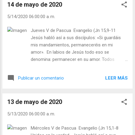
14 de mayo de 2020
entregándolo todo por los hermanos: así es
el amor de caridad. La caridad sería como
5/14/2020 06:00:00 a. m.
la "ética divina", el amor al estilo divino. Para
nosotros es una "novedad".Jesús, tú eres
Jueves V de Pascua Evangelio (Jn 15,9-11
Dios y te has hecho Hombre "para mí".
Jesús habló así a sus discípulos: «Si guardáis
Enséñame a amar hasta "existir para los
mis mandamientos, permaneceréis en mi
otros", hasta poder decir al hermano: soy
amor». En labios de Jesús todo eso se
feliz porque te hago feliz. Uno de los
denomina: permanecer en su amor. Todos
monumentos de mármol del célebre Campo
necesitamos sacudirnos de la propia vida el
Santo de Génova representa a un padre
egoísmo y ser felices en la fe recibida y vivida
muerto, colocado en un ataúd, y delante de
LEER MÁS
Publicar un comentario
día a día, para que los problemas no nos
él, a su hija de rodillas con las manos juntas,
abrumen en lo personal, familiar y en el trabajo.
...
La ausencia de amor mata el alma y la vida, la
13 de mayo de 2020
falta de interioridad, de oración destruyen al
hombre desde dentro. Tomemos en serio a
5/13/2020 06:00:00 a. m.
Jesús, permanezcamos en su amor. El libro del
Eclesiastés dice: “Acuérdate de tu Creador en
Miércoles V de Pascua Evangelio (Jn 15,1-8
los días de tu juventud antes de que venga el