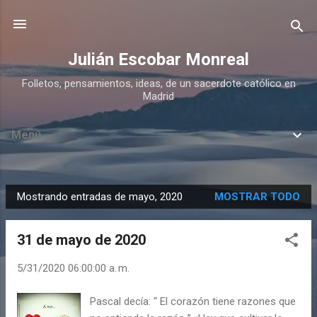
Ir al contenido principal
Julián Escobar Monreal
Folletos, pensamientos, ideas, de un sacerdote católico en
Madrid
Menú
Mostrando entradas de mayo, 2020
MOSTRAR TODO
E
n
31 de mayo de 2020
t
r
5/31/2020 06:00:00 a. m.
a
d
Pascal decía: “ El corazón tiene razones que