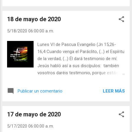
en la calle. En la mano tiene un helado. ...
tiempo? Este misterio lo explicó el Papa
Benedicto XVI: «Y, dado que Dios abraza y
18 de mayo de 2020
sostiene a todo el cosmos, la Ascensión del
Señor significa que Cristo no se ha alejado
5/18/2020 06:00:00 a. m.
de nosotros, sino que ahora, gracias al
hecho de estar con el Padre, está cerca de
Lunes VI de Pascua Evangelio (Jn 15,26-
cada uno de nosotros, para siempre».
16,4 Cuando venga el Paráclito, (...) el Espíritu
Nuestra esperanza se halla en Jesucristo.
de la verdad, (...) Él dará testimonio de mí.
Nada puede separarnos del amor de Dios.
Jesús habló así a sus discípulos: también
Nada puede disminuir nuestra esperanza.
vosotros daréis testimonio, porque estáis
Las negativas del mundo no pueden destruir
conmigo desde el principio. No se puede
lo positivo de Jesucristo. El mundo
decir que san Juan, por sus escritos, fuera
imperfecto en el que vivimos, un mundo
LEER MÁS
Publicar un comentario
pesimista: nos hace una descripción
donde sufren los inocentes, puede
victoriosa de la Iglesia y del triunfo de Cristo.
conducirnos al pesimismo. Pero Jesucristo
Tampoco se puede decir que él no hubiese
nos ha transformado en eternos optimist...
17 de mayo de 2020
tenido que sufrir las mismas cosas que
describe. No esconde la realidad de las
5/17/2020 06:00:00 a. m.
cosas ni la substancia de la vida cristiana: la