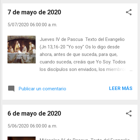
Lecturas del Día (+ Leer...
tiene para ir a Dios, porque mediante el amor
7 de mayo de 2020
se une el alma con Dios; y así, cuantos más
grados de amor tuviere, tanto más
5/07/2020 06:00:00 a. m.
profundamente entra en Dios y se concentra
con él. De donde podemos decir que
Jueves IV de Pascua Texto del Evangelio
cuantos grados de amor de Dios el alma
(Jn 13,16-20 "Yo soy" Os lo digo desde
puede tener, tantos centros puede tener en
ahora, antes de que suceda, para que,
Dios, uno más adentro que otro; porque el
cuando suceda, creáis que Yo Soy. Todos
amor más fuerte es más unitivo, y de esta
los discípulos son enviados, los miembros
manera podemos entender las muchas
de la comunidad, siempre y cuando el
mansiones que dijo el Hijo de Dios (Jn 14, 2)
contenido de su predicación sea lo
haber en la casa de su Padre” (LB 1,13).
LEER MÁS
Publicar un comentario
anunciado por Jesús, vivir y obrar según su
¿Cómo puntuaría vd. su amor a Cristo, su
voluntad para mantener la autoridad del que
seguimiento, su amor y colaboración a la
es enviado. Solo el servicio humilde y
Iglesia? Podemo...
6 de mayo de 2020
desinteresado nos abre a comprender el
gesto de lavar los pies y ser enviado por
5/06/2020 06:00:00 a. m.
Jesús. En su hogar, entre sus amigos, en su
Parroquia, ¿Vd. es el que sirve o le gusta ser