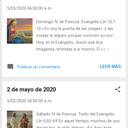
«Este honor de pastor me tiene preocupado (...),
5/03/2020 06:00:00 a. m.
pero allá donde me aterra el hecho de que soy
para vosotros, me consuela el hecho de que
Domingo IV de Pascua Evangelio (Jn 10,1-
estoy entre vosotros (...). Soy obispo para
10 «Yo soy la puerta de las ovejas» y las
vosotros, soy cristiano con vosotros». Hasta el
ovejas le siguen, porque conocen su voz..
monstruo de la Revolución francesa, CAMILLE
Hoy, en el Evangelio, Jesús usa dos
DESMOULINS, escribió a su esposa estas
imágenes referidas a sí mismo: Él es el
palabras antes de ser guillotinado: “No te
pastor. Y Él es la puerta. Jesús es el buen
preocupes, creo que hay Dios... Lucila, nos
pastor que conoce a las ovejas. «Las llama
veremos.”. Cuando no se cree en Dios se cree
LEER MÁS
Publicar un comentario
una por una» (Jn 10,3). Para Jesús, cada uno
en cualquier cosa. ¿Cree usted e...
de nosotros no es número; tiene con cada
uno un contacto personal. El Evangelio no es
2 de mayo de 2020
solamente una doctrina: es la adhesión
personal de Jesús con nosotros. Hoy, un
5/02/2020 06:00:00 a. m.
ecumenismo mal entendido hace que
algunos se piensen que Jesús es uno de
Sábado III de Pascua Texto del Evangelio
tantos salvadores: Jesús, Buda, Confucio…,
(Jn 6,60-69 En aquel tiempo, muchos de sus
Mahoma, ¡qué más da! ¡No! Quien se salve
discípulos, al oírle, dijeron: «Es duro este