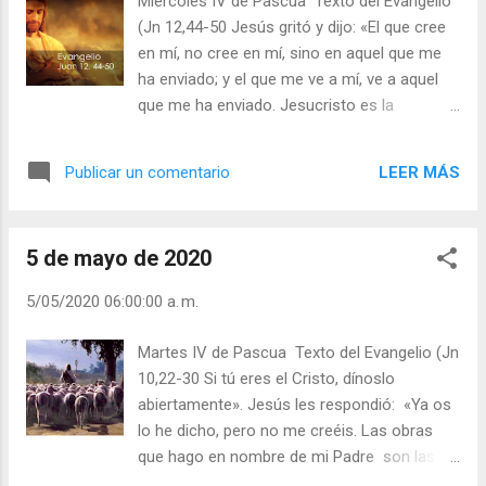
Miércoles IV de Pascua Texto del Evangelio
servido? En ti amanece Dios y viene a
(Jn 12,44-50 Jesús gritó y dijo: «El que cree
revelarte que el oscuro misterio de la noche
en mí, no cree en mí, sino en aquel que me
se hace luz familiar en tus pupilas. Este
ha enviado; y el que me ve a mí, ve a aquel
mundo cuajado de hermosura, es su aliento,
que me ha enviado. Jesucristo es la
su brillo y su mirada, donde puedes perderte
manifestación de la voluntad salvífica de
y anegarte, mecido por un mar de
Dios, llama a los hombres a sus ánimos para
transparencias. (Miguel Combarros. Oficio de
LEER MÁS
Publicar un comentario
que acojan la salvación, la hagan suya por
la Luz La mayor derrota de una persona es
medio de la fe, verdad y amor, también cabe
caer en la tentación y no levantarse. Cristo
la posibilidad de perderla, y lo que es
siempr...
5 de mayo de 2020
salvación se transforme en juicio, cuando no
cree (v.47). La salvación toca la libertad
5/05/2020 06:00:00 a. m.
humana, incluye la historia de cada hombre,
por ello, la respuesta es de amor en libertad,
Martes IV de Pascua Texto del Evangelio (Jn
al amor de Dios. Quien escucha a Jesús y no
10,22-30 Si tú eres el Cristo, dínoslo
guarda su palabra no es juzgado por ÉL,
abiertamente». Jesús les respondió: «Ya os
porque vino como Salvador (v.47). Sin
lo he dicho, pero no me creéis. Las obras
embargo, el hombre conserva una
que hago en nombre de mi Padre son las
responsabilidad hasta el final sobre sí y su
que dan testimonio de mí (). Yo y el Padre