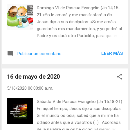
lucha. Una lucha que es para todos, porque
Domingo VI de Pascua Evangelio (Jn 14,15-
no hemos de vencer con nuestras fuerzas.
21 «Yo le amaré y me manifestaré a él»
El Espíritu Santo lucha con nosotros. Es Él
Jesús dijo a sus discípulos: «Si me amáis,
quien nos da las fuerzas. Es Él, el Protector,
guardaréis mis mandamientos; y yo pediré al
quien nos libra de los peligros. Con Él al lado
Padre y os dará otro Paráclito, para que esté
nada hemos de temer. Juan confió
con vosotros para siempre, el Espíritu de la
plenamente en Jesús, le hizo entrega de su
verdad, a quien el mundo no puede recibir,
vida. Así no le costó después confiar en
LEER MÁS
Publicar un comentario
porque no le ve ni le conoce ¡Cuántas
Aquel que fue enviado por Él: el Espíritu
palabras de aliento, confianza y promesa
Santo. Escribió el célebre físico R...
llegan a nosotros este Domingo! En medio
16 de mayo de 2020
de las preocupaciones cotidianas —donde
nuestro corazón es abrumado por las
5/16/2020 06:00:00 a. m.
sombras de la duda, de la desesperación y
del cansancio por las cosas que parecen no
Sábado V de Pascua Evangelio (Jn 15,18-21)
tener solución o haber entrado en un camino
En aquel tiempo, Jesús dijo a sus discípulos:
sin salida— Jesús nos invita a sentirle
Si el mundo os odia, sabed que a mí me ha
siempre presente, a saber descubrir que
odiado antes que a vosotros (…). Acordaos
está vivo y nos ama, y a la vez, al que da el
de la palabra que os he dicho: El siervo no es