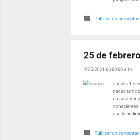
agua y mante
haces para co
Publicar un comentar
y Meditación 
25 de febrer
2/25/2021 06:00:00 a. m.
Jueves 1 sem
necesitamos.
un carácter
conscientes 
que le pedimo
ridículos as
sí mismo. - 
Publicar un comentar
| Lecturas del