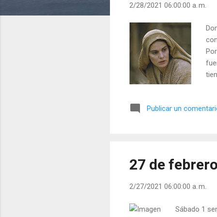
2/28/2021 06:00:00 a. m.
d
a
Dom
s
con
Por
fue
tie
nue
rea
Publicar un comentar
día
27 de febrer
2/27/2021 06:00:00 a. m.
Sábado 1 sem