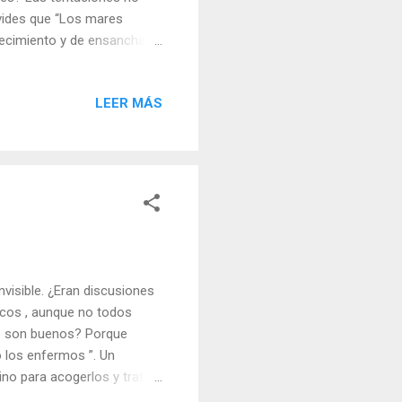
lvides que “Los mares
recimiento y de ensanchar
s tentaciones pasan y si has
 actitud tomas ante las
LEER MÁS
del Día (+ Leer ). |
r ) | Vísperas (+ Leer ) |
invisible. ¿Eran discusiones
licos , aunque no todos
no son buenos? Porque
o los enfermos ”. Un
ino para acogerlos y tratar
 de católico es usted para