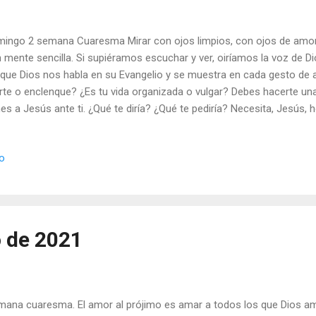
ingo 2 semana Cuaresma Mirar con ojos limpios, con ojos de amor
 mente sencilla. Si supiéramos escuchar y ver, oiríamos la voz de Di
que Dios nos habla en su Evangelio y se muestra en cada gesto de a
rte o enclenque? ¿Es tu vida organizada o vulgar? Debes hacerte un
nes a Jesús ante ti. ¿Qué te diría? ¿Qué te pediría? Necesita, Jesús,
vas, nuevas culturas y nuevas sociedades. ¿Qué vas a hacer para q
lidad? Julián Escobar. | Lecturas del Día (+ Leer ). | Evangelio y Medita
io
 (+ Leer ) | Laudes (+ Leer ) | Vísperas (+ Leer ) |
o de 2021
ana cuaresma. El amor al prójimo es amar a todos los que Dios a