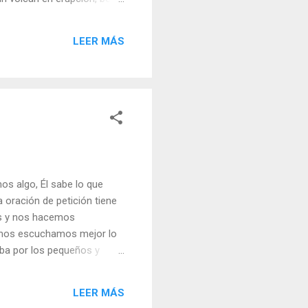
mentos de ira? - ¿Qué
l Día (+ Leer ). | Evangelio
LEER MÁS
er ) |
s algo, Él sabe lo que
 oración de petición tiene
os y nos hacemos
ismos escuchamos mejor lo
aba por los pequeños y
tuviera guardado sólo para
uda a Dios? Julián Escobar.
LEER MÁS
eer ) | Laudes (+ Leer ) |