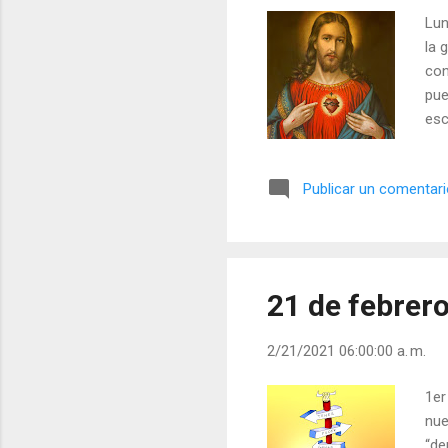
Lun
la 
con
pue
esc
los
¿Cu
Publicar un comentar
con
) |
21 de febrer
2/21/2021 06:00:00 a. m.
1er
nue
“de