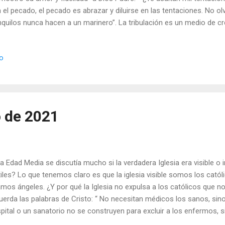
 el pecado, el pecado es abrazar y diluirse en las tentaciones. No o
nquilos nunca hacen a un marinero”. La tribulación es un medio de c
corazón. Así como los problemas “son el precio del progreso”, así la
hado contra ellas, tu lucha victoriosa vivirá toda la eternidad. - ¿Qué
io
taciones? - ¿Te has hecho amigo de ellos? Julián Escobar. | Lecturas 
ngelio y Meditación (+ Leer ) | | Santo del día (+ Leer ) | Laudes (+ Lee
o de 2021
la Edad Media se discutía mucho si la verdadera Iglesia era visible o 
tiles? Lo que tenemos claro es que la iglesia visible somos los cató
mos ángeles. ¿Y por qué la Iglesia no expulsa a los católicos que 
uerda las palabras de Cristo: “ No necesitan médicos los sanos, sin
pital o un sanatorio no se construyen para excluir a los enfermos, s
curarlos. - ¿Refleja usted lo bueno y bello de la Iglesia? - ¿Qué clase