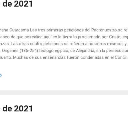
o de 2021
ana Cuaresma Las tres primeras peticiones del Padrenuestro se refi
eseo de que se realice aquí en la tierra lo proclamado por Cristo, e
nzas. Las otras cuatro peticiones se refieren a nosotros mismos, 
 Orígenes (185-254) teólogo egipcio, de Alejandría, en la persecuci
muerto. Muchas de sus enseñanzas fueron condenadas en el Concilio
 le parecía indigno que en el Padrenuestro se pidiera “por el pan de 
- ¿Por qué iba a estar mal que los hijos pidan a su Padre lo necesario
io
a el Padrenuestro? - ¿Lo enseña a sus hijos? Julián Escobar. | Lectur
editación (+ Leer ) | | Santo del día (+ Leer ) | Laudes (+ Leer ) | Vísp
o de 2021