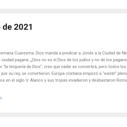
eer ) |
o de 2021
semana Cuaresma. Dios manda a predicar a Jonás a la Ciudad de Níni
 ciudad pagana. ¿Dios no es el Dios de los judíos y no de los pagano
 “la terquería de Dios”, cree que nadie se convertirá, pero todos los
or su rey, se convirtieron. Europa cristiana empezó a “existir” ple
os en el siglo V. Alarico y sus tropas invadieron y desbastaron Roma
r las armas no podían vencer, así que la única vía de salvación era 
Es usted portavoz del Evangelio? - ¿Excluye a alguien de su anuncio 
io
 Día (+ Leer ). | Evangelio y Meditación (+ Leer ) | | Santo del día (+ L
eer ) |