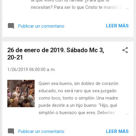
el Ícaro de la mitología, las alas son ficticias
necesitan? Para ser lo que Cristo te mandó que
o de cera. ¿Qué aporta usted como católico
fueses: “Sal y luz de la sociedad, fermento” que
a la sociedad? Julián Escobar. | Lecturas del
ablandan las durezas. Las circunstancias
Día (+ Leer ). | Evangelio y Meditación (+ Leer
LEER MÁS
Publicar un comentario
moldean a los débiles, los hombres de fe,
) | | Santo del día (+ Leer ) | Laudes (+ Leer )
esperanza y caridad, moldean a las
| Vísperas (+ Leer ) |
circunstancias, las convierten en su provecho.
26 de enero de 2019. Sábado Mc 3,
Mariano José de Larra escribió: “ ¿Qué son las
20-21
circunstancias? Lo mismo que la fortuna:
palabras vacías de sentido con que trata el
1/26/2019 06:00:00 a. m.
hombre de descargar en seres ideales la
responsabilidad de sus desatinos; las más
Quien sea bueno, sin doblez de corazón
veces, nada. Casi siempre el talento es todo. …
educado, no será raro que sea juzgado
Casi siempre el talento es todo ” ¿Se esconde
como loco, tonto o simplón. Una madre
usted tras las circunstancias? Julián Escobar. |
puede decirle a un hijo bueno: “Hijo, qué
Lecturas del Día (+ Leer ). | Evangelio y
simplón o buenazo que eres. Deberías
Meditación (+ Leer ) | | Santo del día (+ Leer ) |
parecerte un poco a tu hermano”. El hijo
Laudes (+ Leer ) | Vísperas (+ Leer ) |
“bonachón” dice: “Mi hermano es un gandul,
LEER MÁS
Publicar un comentario
borracho, mujeriego y hasta mal educado