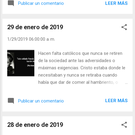
LEER MÁS
Publicar un comentario
la envidia, la calumnia, las intrigas, las
traiciones… nunca deben habitar en el
corazón de un discípulo de Jesucristo, y si
29 de enero de 2019
las sufre porque se las lanzan como
proyectiles, debe neutralizarlos con
1/29/2019 06:00:00 a. m.
paciencia evangélica. ¡No devolváis mal al
mal! Si os desprecian en algún lugar,
Hacen falta católicos que nunca se retiren
marcharos a otro, pero sin dejar un reguero
de la sociedad ante las adversidades o
de mal. No por orgullo, ni soberbia, ni por
máximas exigencias. Cristo estaba donde le
creerse superior, sino porque así lo quiere y
necesitaban y nunca se retiraba cuando
lo manda Cristo y nos lo enseña la Iglesia.
había que dar de comer al hambriento, o
¿Eres alegre y generoso hasta fascinar a los
defender al pecador y marginado, o consolar
que te conocen? Julián Escobar. | Lecturas
a los afligidos, o proclamar que Él era el
del Día (+ Leer ). | Evangelio y Meditación (+
LEER MÁS
Publicar un comentario
Mesías aunque sufriera desprecios e
Leer ) | | Santo del día (+ Leer ) | Laudes (+
intentos de ser lapidado. ¡Que ningún
Leer ) | Vísperas (+ Leer ) |
católico se evada de sus responsabilidades!
28 de enero de 2019
Cada católico debe actuar como enviado
por Cristo. Napoleón decía que “ Cada