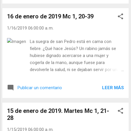
está pendiente de la sombra. Jesús “tocó” a la
suegra enferma de s. Pedro, ahora “toca” a un
16 de enero de 2019 Mc 1, 20-39
leproso, a los que los rabinos consideraban
muertos e imposibles de curar, más imposible
1/16/2019 06:00:00 a. m.
que resucitar a un muerto. Jesús rechaza
cualquier ley que rebaje la dignidad de cualquier
La suegra de san Pedro está en cama con
ser humano creado por Dios. Hay que ser muy
fiebre. ¿Qué hace Jesús? Un rabino jamás se
valientes para amor lo que Dios ama, aunque las
hubiese dignado acercarse a una mujer y
leyes humanas lo prohíben. Las multitudes
cogerla de la mano, aunque fuese para
buscaban a Jesús porque veían y sentían que
devolverle la salud, ni se dejaban servir por una
Jesús los amaba y atendía por encima de
mujer. Jesús la tomó de la mano, la curó y fue
normas y leyes. Julián Escobar. | Lecturas del
servido por ella. ¡Dominar, no servir! era lo bueno
Día (+ Leer ). | Evangelio y Meditación (+ Leer ) | |
LEER MÁS
Publicar un comentario
para los griegos y poderosos. Para Jesús servir
Santo del día (+ Leer...
es amar, y no hay nada más grande y digno que
servir: “No he venido a ser servido, sino para
15 de enero de 2019. Martes Mc 1, 21-
servir” (Mc 10,45). Quien se deja “tocar” por
28
Jesús, siente el amor por servir, por ser útil a
Dios y a los demás. Somos “apasionados”,
1/15/2019 06:00:00 a. m.