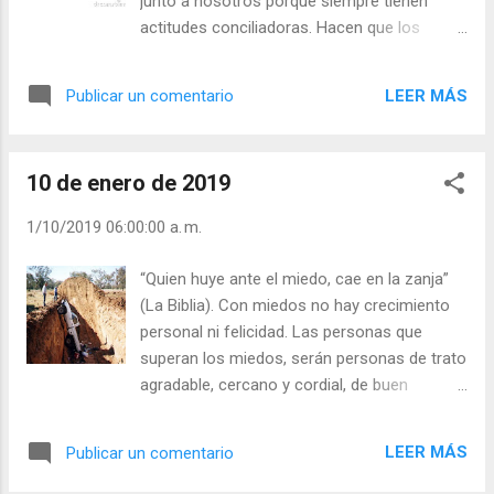
junto a nosotros porque siempre tienen
actitudes conciliadoras. Hacen que los
problemas no sean negros, que las
discusiones sean amigables, que las
LEER MÁS
Publicar un comentario
envidias se conviertan en admiración.
¡Siempre quitan importancia a las malas
actitudes de los demás! Estas personas
10 de enero de 2019
jamás se aburren porque lo que hacen lo
hacen con gusto. Trabajar con gusto, comer
1/10/2019 06:00:00 a. m.
con moderación y ver el lado cómico de las
cosas, les hace a las personas ser
“Quien huye ante el miedo, cae en la zanja”
“medicina para uno mismo y para los
(La Biblia). Con miedos no hay crecimiento
demás”. - ¿Es usted persona medicina? -
personal ni felicidad. Las personas que
¿Es usted persona tóxica? Julián Escobar. |
superan los miedos, serán personas de trato
Lecturas del Día (+ Leer ). | Evangelio y
agradable, cercano y cordial, de buen
Meditación (+ Leer ) | | Santo del día (+ Leer
carácter. Una persona sin miedos es una
) | Laudes (+ Leer ) | Vísperas (+ Leer ) |
persona esperanzada. “La esperanza es el
LEER MÁS
Publicar un comentario
mejor médico que conozco” (Alejandro
Dumas 1802-1870). Una persona sin miedos,