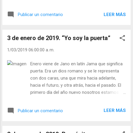
1 chorrito de imaginación Y mucho, mucho
prometes? Julián Escobar. | Lecturas del Día
Amor Se ponen todos los ingredientes en la
(+ Leer ). | Evangelio y Meditación (+ Leer ) | |
LEER MÁS
Publicar un comentario
batidora, se pasa la mezcla a un molde
Santo del día (+ Leer ) | Laudes (+ Leer ) |
apropiado, se echa a fuego muy lento, y... ¡ya
Vísperas (+ Leer...
está! - ¿Estás preparando un día de Reyes feliz?
3 de enero de 2019. “Yo soy la puerta”
- ¿Sorprenderás a tu familia? - ¿Qué regalo le
ofrecerás a Jesucristo? - ¿Qué les ofreces cada
1/03/2019 06:00:00 a. m.
día de bueno? Julián Escobar. | Lecturas del Día
(+ Leer ). | Evangelio y Meditación (+ Leer ) | |
Enero viene de Jano en latín Jama que significa
Santo del día (+ Leer ) | Laudes (+ Leer ) |
puerta. Era un dios romano y se le representa
Vísperas (+ Leer ) |
con dos caras, una que mira hacia adelante,
hacia el futuro; y otra atrás, hacia el pasado. El
primero día del año nuevo nosotros estamos
inquietos sobre lo que nos espera y quizás aún
no nos hemos desprendido del “año pasado”.
LEER MÁS
Publicar un comentario
Pero ¿Qué esperamos para pasar por la puerta
de la dicha? Jesús nos dice: “Yo soy la puerta”
(Jn 10, 7-9). ¿Y Qué nos espera si cruzamos por