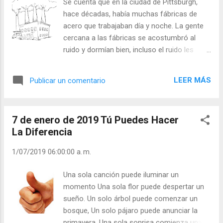
Se cuenta que en la ciudad de Pittsburgh,
cara llorona? Julián Escobar. | Lecturas del Día
hace décadas, había muchas fábricas de
(+ Leer ). | Evangelio y Meditación (+ Leer ) | |
acero que trabajaban día y noche. La gente
Santo del día (+ Leer ) | Laudes (+ Leer ) |
cercana a las fábricas se acostumbró al
Vísperas (+ Leer ) |
ruido y dormían bien, incluso el ruido les
ayudaba a dormirse. Hubo un gran accidente
y cerraron las fábricas. El ruido cesó… la
LEER MÁS
Publicar un comentario
gente se despertó y ahora les costaba
dormirse. Algo así nos sucede a nosotros.
¡Nos acostumbramos a los pequeños y
7 de enero de 2019 Tú Puedes Hacer
grandes defectos! Críticas, envidias,
La Diferencia
comentarios insidiosos… ¡Levántate del
sillón de la indiferencia, del pasotismo, de la
1/07/2019 06:00:00 a. m.
pereza y no te “acostumbres” a vivir de
espaldas al Evangelio! ¿Combatirá sus
Una sola canción puede iluminar un
defectos? No quieras hacer a los demás
momento Una sola flor puede despertar un
perfectos. ¡Comienza tú a serlo y ellos te
sueño. Un solo árbol puede comenzar un
imitarán! Dar buen ejemplo es darles comida.
bosque, Un solo pájaro puede anunciar la
¡El buen ejemplo también es comida! - ¿Te
primavera. Una sola sonrisa comienza una