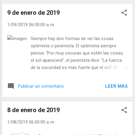
es una persona de corazón abierto, es una
9 de enero de 2019
persona generosa que por donde pasa pone
semillas de esperanza y alegría. ¡Todo llega a
1/09/2019 06:00:00 a. m.
quien sabe esperar! - ¿Usted espera o
desespera? - ¿Siembra miedos o confianza?
Siempre hay dos formas de ver las cosas:
Julián Escobar. | Lecturas del Día (+ Leer ). |
optimista o pesimista. El optimista siempre
Evangelio y Meditación (+ Leer ) | | Santo del
piensa: “Por muy oscuras que estén las cosas,
día (+ Leer ) | Laudes (+ Leer ) | Vísperas (+
el sol aparecerá”, el pesimista dice: “La fuerza
Leer ) |
de la oscuridad es más fuerte que el sol”. El
optimista dice: “Hay que seguir investigando
hasta descubrir medicamentos que paren el
LEER MÁS
Publicar un comentario
cáncer, el Alzheimer, la diabetes…” El pesimista
dice: “Es una pérdida de tiempo y dinero. Nadie
podrá hacer nada contra esas enfermedades”.
8 de enero de 2019
¡Prefiero morir con esperanza que vivir
desesperado! El desesperado puede llegar a ser
1/08/2019 06:00:00 a. m.
hasta agresivo y hacer mucho daño. - ¿Usted es
optimista o pesimista? - ¿Es de cara alegre o