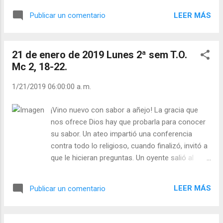
sábado (día santo para los judíos). Otra cosa
LEER MÁS
Publicar un comentario
distinta es que un músico tenga que conocer y
respetar las normas de la armonía, o un
constructor seguir las leyes de la gravedad para
21 de enero de 2019 Lunes 2ª sem T.O.
que lo que construya no se derrumbe. En estos
Mc 2, 18-22.
casos, seguir las leyes está colaborando con
para sentirse y hacer a los demás felices. Cristo
1/21/2019 06:00:00 a. m.
nos invita a liberarnos de las leyes que
esclavizan, no de las que nos ayudan a vivir en
¡Vino nuevo con sabor a añejo! La gracia que
armonía con Dios. Los 10 mandamientos son
nos ofrece Dios hay que probarla para conocer
caminos que nos conducen a Dios y a la
su sabor. Un ateo impartió una conferencia
grandeza de quienes las practican. Julián
contra todo lo religioso, cuando finalizó, invitó a
Escobar. | Lecturas del Día (+ Leer ). | Evangelio y
que le hicieran preguntas. Un oyente salió al
Meditación (+ Leer ) | | Santo del día (+ Leer ) |
estrado, sacó una naranja de su bolsillo, la peló
Laudes (+ Leer ) | Vísperas (+ Leer ) |
y lentamente se la comió. Nadie entendía nada.
LEER MÁS
Publicar un comentario
Entonces este hombre le preguntó al ateo
conferenciante: - ¿Estaba dulce o agria la
naranja que me he comido? El conferenciante,