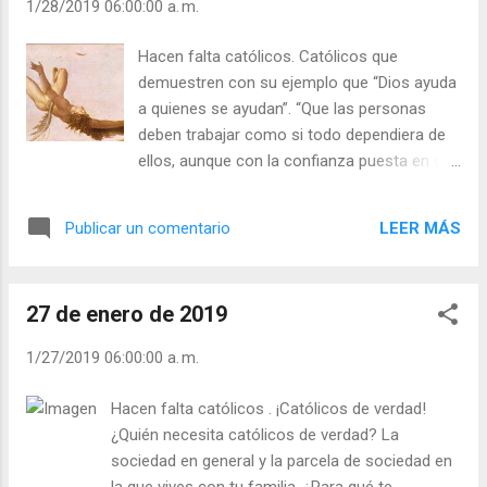
1/28/2019 06:00:00 a. m.
soldado lleva en su mochila el bastón de
Mariscal ”. Así, cada católico lleva en su
Hacen falta católicos. Católicos que
corazón el Mensaje de Cristo y el afecto de
demuestren con su ejemplo que “Dios ayuda
la Iglesia. Ambos debe ofrecerlos a toda
a quienes se ayudan”. “Que las personas
persona. ¿Usted prestigia a la Iglesia
deben trabajar como si todo dependiera de
ejercitándose con las obras de misericordia?
ellos, aunque con la confianza puesta en que
Julián Escobar. | Lecturas del Día (+ Leer ). |
todo depende de Dios”. Cervantes dijo: “
Evangelio y Meditación (+ Leer ) | | Santo del
cada uno es hijo de sus obras ”. Y san Pablo:
día (+ Leer ) | Laudes (+ Leer ) | Vísperas (+
LEER MÁS
Publicar un comentario
“ Cada cual recibirá su recompensa según
Leer ) |
su trabajo ”. La sociedad, el mundo, necesita
tus manos, tu cerebro, tu corazón y tu
27 de enero de 2019
compromiso con el Evangelio. Las ciencias,
la industria, las artes, la tecnología… ¡todo es
1/27/2019 06:00:00 a. m.
magnífico!, pero ¿qué es todo eso si le falta
la alegría, la esperanza y el amor que
Hacen falta católicos . ¡Católicos de verdad!
necesitan los corazones de todas las
¿Quién necesita católicos de verdad? La
personas? Las personas caen en la trampa
sociedad en general y la parcela de sociedad en
de creerse Ícaros, pero caen porque como
la que vives con tu familia. ¿Para qué te