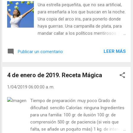
¿Tienes el corazón abierto al amor de Dios?
Una estrella pequeñita, que no sea artificial,
- ¿Prestas tus manos a Dios? - ¿Eres regalo
para enseñarla a los que buscan en la noche.
de alegría para tu familia? Julián Escobar. |
Una copia del arco iris, para ponerlo donde
Lecturas del Día (+ Leer ). | Evangelio y
haya guerras. Una campanilla de plata, para
Meditación (+ Leer ) | | Santo del día (+ Leer
mandar callar a los políticos mentirosos. Un
) | Laudes (+ Leer ) | Vísperas (+ Leer ) |
retrato del Niño Jesús, para imitarle. Las
palabras que comentaron María y José, para
LEER MÁS
Publicar un comentario
guardarlas y decirlas. Un breve relato de
vuestro viaje, que explique con más detalle lo
de la estrella y lo del Niño, y la historia de
4 de enero de 2019. Receta Mágica
vuestra vida posterior. Una historia del
cuarto Rey Mago, que gastó todos sus
1/04/2019 06:00:00 a. m.
tesoros en los pobres, enfermos y esclavos.
Una medicina eficaz para toxicómanos y
Tiempo de preparación: muy poco Grado de
enfermos del Sida, o mejor alguna pista que
dificultad: sencillo Calorías: ninguna Ingredientes
ilumine a los investigadores. Lo mismo para
para una familia: 100 gr. de ilusión 100 gr. de
el cáncer. Un espejo que me diga mis
comprensión 500 gr. de paciencia (si veis que
defectos. - ¿Es esto lo que les has pedido a
falta, se añade un poquito más) 1 kg. de interés
los Reyes Magos? - ¿Cumples lo que