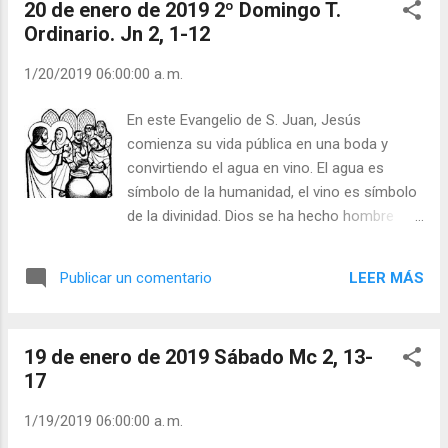
20 de enero de 2019 2º Domingo T.
muy molesto, respondió: - No me pregunte
Ordinario. Jn 2, 1-12
tonterías, ¿cómo voy a saberlo si no la he
probado? El hombre dijo: - ¿Cómo puede usted
1/20/2019 06:00:00 a. m.
saber algo de Cristo y su Iglesia si nunca lo ha
probado? Julián Escobar. | Lecturas del Día (+
En este Evangelio de S. Juan, Jesús
Leer ). | Evangelio y Meditación (+ Leer ) | | Santo
comienza su vida pública en una boda y
del día (+ Leer ) | Laudes (+ Leer ) | Vísperas (+
convirtiendo el agua en vino. El agua es
Leer ) |
símbolo de la humanidad, el vino es símbolo
de la divinidad. Dios se ha hecho hombre
para que el hombre se haga divino, para que
participe de la vida divina. “Haced lo que Él os
LEER MÁS
Publicar un comentario
diga” (Jn 2,5). La Virgen María participa en
este milagro. ¡No participa en ningún otro!
Por intercesión de la Virgen María, Jesús,
19 de enero de 2019 Sábado Mc 2, 13-
convierte el agua en vino. Un buen hijo
17
atiende los ruegos de su buena madre. ¿Por
qué algunos tachan de falso que los
1/19/2019 06:00:00 a. m.
creyentes acudamos a la Virgen o a los