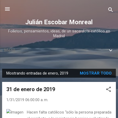
Ir al contenido principal
Julián Escobar Monreal
Folletos, pensamientos, ideas, de un sacerdote católico en
Madrid
Menú
Mostrando entradas de enero, 2019
MOSTRAR TODO
E
n
31 de enero de 2019
t
r
1/31/2019 06:00:00 a. m.
a
d
Hacen falta católicos “sólo la persona preparada