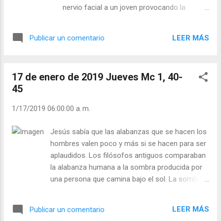
(+ Leer ) | Laudes (+ Leer ) | Vísperas (+ Leer ) |
nervio facial a un joven provocando la
parálisis de una parte de su cara, etc. Pero
Jesús nos cura una parálisis, la espiritual,
LEER MÁS
Publicar un comentario
que es producido por el pecado. ¡Todo
pecado es un impedimento a hacer el bien!
Santo Tomás de Aquino dice: “la devoción
17 de enero de 2019 Jueves Mc 1, 40-
es propensión a hacer el bien”. Quien está
45
cerca de Cristo está en gracia y su deseo y
esfuerzo es hacer el bien. Quien está lejos
1/17/2019 06:00:00 a. m.
de Cristo, lejos de su gracia, se siente
paralizado para hacer el bien. Jesús dijo:
Jesús sabía que las alabanzas que se hacen los
“Tus pecados son perdonados”. Y el
hombres valen poco y más si se hacen para ser
paralítico quedó curado. La persona que se
aplaudidos. Los filósofos antiguos comparaban
arrepiente de sus pecados y se reconcilia
la alabanza humana a la sombra producida por
con Dios, es una persona que se pone en pie
una persona que camina bajo el sol. La sombra
y camina alegre con Cristo. Julián Escobar. |
es más o menos corta dependiendo de la
Lecturas del Día (+ Leer ). | Evangelio y
inclinación del sol. Si es larga, quiere decir que la
Meditación (+ Leer ) | | Santo del día (+ Leer
LEER MÁS
Publicar un comentario
noche está cerca. La persona buena busca no
) | Laudes (+ Leer ) | Vísperas (+ Leer ) |