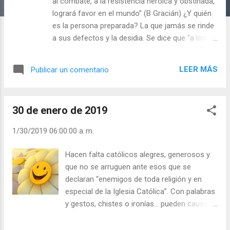
a
al combate, a la resistencia heroica y obstinada,
s
logrará favor en el mundo” (B Gracián) ¿Y quién
es la persona preparada? La que jamás se rinde
a sus defectos y la desidia. Se dice que “a los
audaces les ayuda la fortuna” mejor es repetir
mil veces que Dios ayuda a las personas que se
LEER MÁS
Publicar un comentario
ayudan. Quien se refugia en sus defectos o
perezas etc… jamás crecerá como persona y
menos como cristiano. El Evangelio y la Iglesia
30 de enero de 2019
nos aconsejan: Tened corazón de niños, pero no
corazones infantiles. ¿Cómo es tu mente y tu
1/30/2019 06:00:00 a. m.
corazón: de niño o infantil, caprichoso, veleta?
Julián Escobar. | Lecturas del Día (+ Leer ). |
Hacen falta católicos alegres, generosos y
Evangelio y Meditación (+ Leer ) | | Santo del día
que no se arruguen ante esos que se
(+ Leer ) | Laudes (+ Leer ) | Vísperas (+ Leer ) |
declaran “enemigos de toda religión y en
especial de la Iglesia Católica”. Con palabras
y gestos, chistes o ironías… pueden causar
heridas, o como dicen San Pablo, ser
“apaleados, pero no rematados”. El egoísmo,