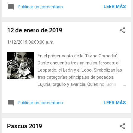
país de misión fue bautizado un anciano de
LEER MÁS
Publicar un comentario
80 años. Dos años después estaba
agonizando. Se le preguntó qué edad tenía:
“Tengo solamente dos años. Mi vida
12 de enero de 2019
comenzó con mi bautismo”. - ¿Sabemos la
fecha de nuestro bautismo? - ¿Nos hemos
1/12/2019 06:00:00 a. m.
interesado en saberla? - ¿Valoramos ser
cristianos? - ¿Damos gracias a Cristo por
En el primer canto de la “Divina Comedia”,
habernos elegido para ser discípulos suyos?
Dante encuentra tres animales feroces: el
Julián Escobar. | Lecturas del Día (+ Leer ). |
Leopardo, el León y el Lobo. Simbolizan las
Evangelio y Meditación (+ Leer ) | | Santo del
tres categorías principales de pecados:
día (+ Leer ) | Laudes (+ Leer ) | Vísperas (+
Lujuria, orgullo y avaricia. Quien no lucha
Leer ) |
contra ellos termina siendo devorado por
ellos. “ El pecado sabe venderse ”. Llega en
LEER MÁS
Publicar un comentario
un paquete envuelto en papel bello y parece
irresistible. La lujuria, el orgullo y la avaricia
se filtran en el corazón y en la mente con
Pascua 2019
promesas fascinantes y como algo normal.