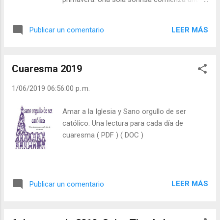
esfuerzas por librarte de los pequeños
amistad, Un apretón de manos anima un
defectos? - ¿Te molestan los defectos de
espíritu. Una sola estrella puede guiar un
los demás? Julián Escobar. | Lecturas del Día
LEER MÁS
Publicar un comentario
barco a puerto. Una sola palabra puede
(+ Leer ). | Evangelio y Meditación (+ Leer ) | |
señalar la meta. Un solo voto puede cambiar
Santo del día (+ Lee...
una nación Un solo rayo de sol puede
Cuaresma 2019
iluminar una habitación. Una sola vela puede
disipar la oscuridad, Una sola sonrisa puede
1/06/2019 06:56:00 p. m.
dominar la tristeza. Un solo paso puede
iniciar cada jornada, Una sola palabra puede
Amar a la Iglesia y Sano orgullo de ser
iniciar cada oración. Una sola esperanza
católico. Una lectura para cada día de
moverá nuestros espíritus Un solo apretón
cuaresma ( PDF ) ( DOC )
puede mostrar su afecto. Una sola voz
puede hablar con sabiduría, Un solo corazón
puede saber lo que es verdad. Una sola vida
puede hacer la diferencia... Ya lo ves... ¡Tú
LEER MÁS
Publicar un comentario
puedes hacer la diferencia! Julián Escobar. |
Lecturas del Día (+ Leer ). | Evangelio y
Meditación (+ Leer ) | | Santo del día (+ Leer