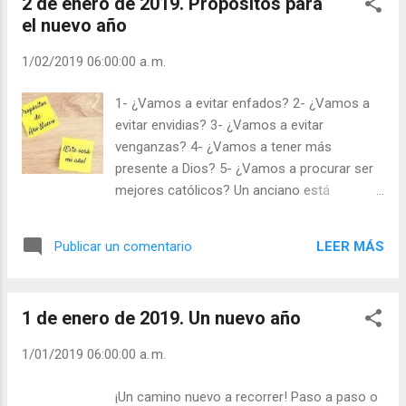
2 de enero de 2019. Propósitos para
la Puerta-Cristo? El perdón, la Misericordia, la
el nuevo año
Salvación. Un barco con el ancla echada está
parado, una persona que no se desprende del
1/02/2019 06:00:00 a. m.
fardo de su pasado, ni es feliz ni tiene futuro.
¡Entra por la Puerta que te ofrece Jesús! - ¿Qué
1- ¿Vamos a evitar enfados? 2- ¿Vamos a
propósitos has hecho para este nuevo año? -
evitar envidias? 3- ¿Vamos a evitar
¿Amarás más, serás más alegre, te enfadarás
venganzas? 4- ¿Vamos a tener más
menos? Julián Escobar. | Lecturas del Día (+
presente a Dios? 5- ¿Vamos a procurar ser
Leer ). | Evangelio y Meditación (+ Leer ) | | Santo
mejores católicos? Un anciano está
del día (+ Leer ) | Laudes (+ Leer ) | Vísperas (+
muriendo. Ve su vida pasar y en ella no
Leer ) |
encuentra a Dios. Se arrepentía de su vida
LEER MÁS
Publicar un comentario
sin Dios, pero NO PODÍA YA HACER NADA.
Quería rezar, pero no lo lograba: ¡Quien no ha
rezado durante su vida, difícilmente podrá
1 de enero de 2019. Un nuevo año
hacerlo en los últimos momentos! Murió, y
en ese momento saltó de la cama un joven
1/01/2019 06:00:00 a. m.
lleno de fuerza y vigor. El muerto era un viejo
y el joven el año nuevo. ¡Siempre podemos,
¡Un camino nuevo a recorrer! Paso a paso o