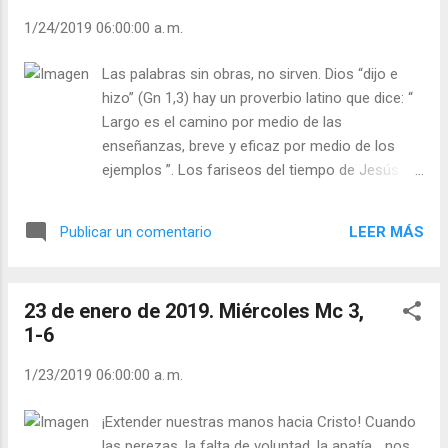
solucionar el problema? Pues metió en la
1/24/2019 06:00:00 a. m.
cárcel a todos los que no tenían sombrero y
así no se veía por la calle a nadie sin
Las palabras sin obras, no sirven. Dios “dijo e
sombrero. Pero Cristo y la Iglesia ofrecen a
hizo” (Gn 1,3) hay un proverbio latino que dice: “
todos el sombrero de la gracia sin exclusión.
Largo es el camino por medio de las
Julián Escobar. | Lecturas del Día (+ Leer ). |
enseñanzas, breve y eficaz por medio de los
Evangelio y Meditación (+ Leer ) | | Santo del
ejemplos ”. Los fariseos del tiempo de Jesús y
día (+ Leer ) | Laudes (+ Leer ) | Vísperas (+
los de hoy hablan mucho de lo que hay que
Leer ) |
hacer e incluso cómo sería mejor hacerlo, pero
LEER MÁS
Publicar un comentario
ellos no hacen nada. Jesús quiere que sus
seguidores de cualquier tiempo se distingan de
los demás porque hablan poco y hablan mucho.
23 de enero de 2019. Miércoles Mc 3,
¡Qué hablen más las obras que las palabras!
1-6
Cuantas personas dicen que aman a los pobres
y critican la pobreza, pero no dan un bocadillo a
1/23/2019 06:00:00 a. m.
un hambriento. Julián Escobar. | Lecturas del Día
(+ Leer ). | Evangelio y Meditación (+ Leer ) | |
¡Extender nuestras manos hacia Cristo! Cuando
Santo del día (+ Leer ) | Laudes (+ Leer ) |
las perezas, la falta de voluntad, la apatía… nos