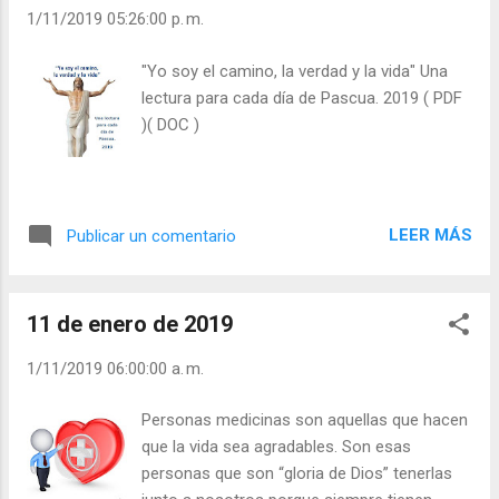
Por eso es muy importante “domesticar” los
1/11/2019 05:26:00 p. m.
instintos. ¿Es usted súbdito, siervo, esclavo
de la lujuria, del orgullo y de la avaricia?
"Yo soy el camino, la verdad y la vida" Una
Julián Escobar. | Lecturas del Día (+ Leer ). |
lectura para cada día de Pascua. 2019 ( PDF
Evangelio y Meditación (+ Leer ) | | Santo del
)( DOC )
día (+ Leer ) | Laudes (+ Leer ) | Vísperas (+
Leer ) |
LEER MÁS
Publicar un comentario
11 de enero de 2019
1/11/2019 06:00:00 a. m.
Personas medicinas son aquellas que hacen
que la vida sea agradables. Son esas
personas que son “gloria de Dios” tenerlas