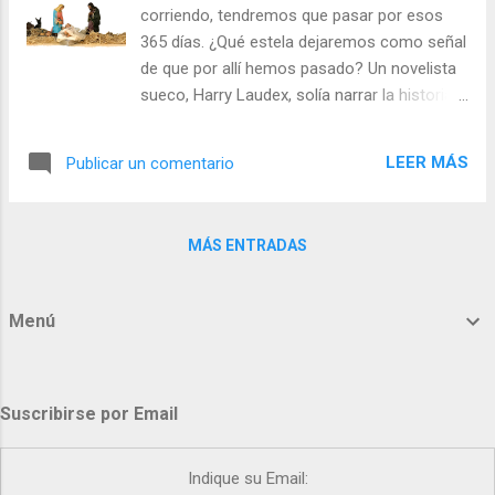
mientras vivamos, comenzar de nuevo! - El
corriendo, tendremos que pasar por esos
tiempo es como el dios Cronos, que
365 días. ¿Qué estela dejaremos como señal
devoraba a los hijos que había dado a luz.
de que por allí hemos pasado? Un novelista
Para nosotros el tiempo nos aproxima a
sueco, Harry Laudex, solía narrar la historia
Dios. Julián Escobar. | Lecturas del Día (+
de aquel anciano que encendía las luces de
Leer ). | Evangelio y Meditación (+ Leer ) | |
la pequeña ciudad. Apenas caían las
Santo del día (+ Leer ) | Laudes (+ Leer ) |
LEER MÁS
Publicar un comentario
sombras de la noche este anciano iba de
Vísperas (+ Leer ) |
poste en poste encendiendo los faroles. La
ciudad era una sola calle, larga y estrecha.
MÁS ENTRADAS
Llegado el momento el anciano se iba
perdiendo en la lejanía de la calle, pero
siempre se sabía el lugar por donde iba
Menú
pasando ya que detrás iban quedando las
luces encendidas. - ¿Dejaremos luces
encendidas por donde vayamos pasando? -
Suscribirse por Email
¿Ofreceremos la Luz de Cristo hasta caer
rendidos? En una obra de Víctor Hugo,
aparecen dos personajes en una aldea, “
Indique su Email:
donde mientras uno encendía la luz el otro la