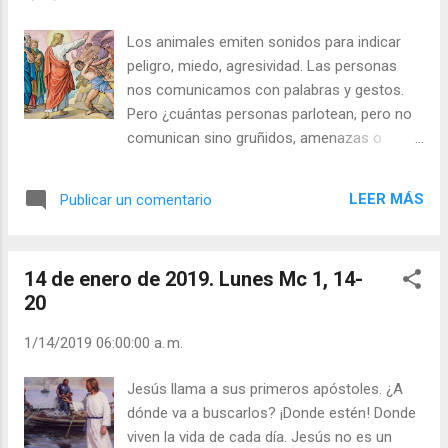
“sentimos pasión por…” pero de lo que debemos
ser más apasionados es de servir al bien de los
Los animales emiten sonidos para indicar
demás. Julián Escobar. | Lecturas del Día (+ Leer
peligro, miedo, agresividad. Las personas
). | Evangelio y Meditación (+ Leer ) | | Santo del
nos comunicamos con palabras y gestos.
día (+ Leer ) | Laudes (+ Leer ) | Vísperas (+ Leer
Pero ¿cuántas personas parlotean, pero no
) |
comunican sino gruñidos, amenazas o
palabras vacías? ¡Jesús hablaba, y habla,
con autoridad! ¿Qué quiere decir eso? Que
LEER MÁS
Publicar un comentario
sus palabras estaban cargadas de vida, de
esperanza, de entrega y amor. Las palabras
que brotan del corazón tienen el poder de
14 de enero de 2019. Lunes Mc 1, 14-
sanar, porque son limpias, purificadas por la
20
gracia divina. Las palabras que brotan
buscando intereses egoístas o propósitos
1/14/2019 06:00:00 a. m.
de dañar o someter, son palabras tóxicas,
enturbian y matan. Jesús vino a liberarnos
Jesús llama a sus primeros apóstoles. ¿A
del pecado, de las cosas que dañan a las
dónde va a buscarlos? ¡Donde estén! Donde
personas. Su autoridad está en que viene a
viven la vida de cada día. Jesús no es un