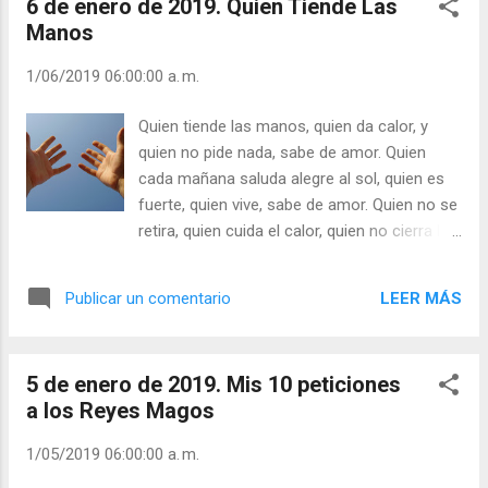
6 de enero de 2019. Quien Tiende Las
)...
Manos
1/06/2019 06:00:00 a. m.
Quien tiende las manos, quien da calor, y
quien no pide nada, sabe de amor. Quien
cada mañana saluda alegre al sol, quien es
fuerte, quien vive, sabe de amor. Quien no se
retira, quien cuida el calor, quien no cierra las
puertas, sabe de amor. Quien siempre
espera del otro lo mejor y quien nunca se
LEER MÁS
Publicar un comentario
cansa, sabe de amor. Quien tiene en su vida
sólo una obsesión, quien acoge las cargas,
sabe de amor. Quien tiene escondida su
5 de enero de 2019. Mis 10 peticiones
fuerza en una cruz, es que ha recibido de
a los Reyes Magos
Dios la luz Quien fuerte proclama que Dios
es Salvador es que ha conocido que Dios es
1/05/2019 06:00:00 a. m.
Amor. - ¿Ve el amar como una carga? -