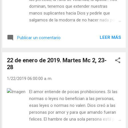
Vísperas (+ Leer ) |
dominan, tenemos que extender nuestras
manos suplicantes hacia Dios y pedirle que
salgamos de la modorra de no hacer nada por
pura pereza. Oblomov, es una novela de I.A.
Goncarov. Un hombre es tan perezoso que ni si
LEER MÁS
Publicar un comentario
quiera por el amor que siente por una mujer, es
capaz de salir de su estado de pereza en el que
vive, terminando contrayendo matrimonio con
22 de enero de 2019. Martes Mc 2, 23-
una mujer que no ama, dueña de la casa en la
28
que vive. Dios nos pide que hagamos lo que
podemos hacer sin poner excusas, y que lo
1/22/2019 06:00:00 a. m.
hagamos lo mejor posible Cuando sintamos
síntomas de pereza paralizante, acudamos a
El amor entiende de pocas prohibiciones. Si las
Cristo. Julián Escobar. | Lecturas del Día (+ Leer
normas o leyes no benefician a las personas,
). | Evangelio y Meditación (+ Leer ) | | Santo del
esas leyes o normas no valen. Dios creó a las
día (+ Leer ) | Laudes (+ Leer ) | Vísperas (+ Leer
personas por amor y para que amando fueran
) |
felices. El hambre de una sola persona está por
encima de la prohibición de coger espigas en