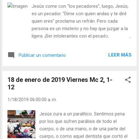
Santos pidiendo su intercesión? Los
Jesús come con “los pecadores”, luego, Jesús,
israelitas mordidos por las serpientes en el
es un pecador. “Dime con quien andas y te diré
desierto eran curados cuando, por mandato
quien eres” proclama un refrán. Pero cada
de Dios miraban a una serpiente de bronce
persona es un misterio y no hay que juzgar a la
puesta como estandarte. (Números 21:4-9)
ligera. ¡Ser intolerantes con el pecado,
Julián Escobar. | Lecturas del Día (+ Leer ). |
abrazando al pecador! Jesús lo dice muy claro:
Evangelio y Meditación (+ Leer ) | | Santo del
“Los enfermos tienen necesidad de médico, no
día (+ Leer ) | Laudes (+ Leer ) | Vísperas (+
LEER MÁS
Publicar un comentario
los sanos”. ¿Está enfermo el médico porque
Leer ) |
esté rodeado de enfermos? La Iglesia, como
Cristo mismo, vive con los brazos abiertos a
18 de enero de 2019 Viernes Mc 2, 1-
todas las personas, es Madre y Médica, es
12
perdón y es gracia. Ningún enfermo puede ser
alejado o rechazado del hospital (Iglesia) pues
1/18/2019 06:00:00 a. m.
nunca hay que perder la esperanza de curación.
Dios nunca niega su gracia. Personas muy
Jesús cura a un paralítico. Sentimos pena
pecadoras llegaron a ser grandísimos santos.
por los que sufren parálisis de todo el
Julián Escobar. | Lecturas del Día (+ Leer ). |
cuerpo, o de una mano, o de una parte del
Evangelio y Meditación (+ Leer ) | | Santo del día
cuerpo, o como aquel dentista que cortó el