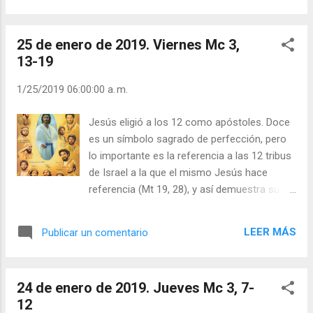
contigo. ¿En qué y cuánto debo parecerme a
él?”. - Si eres bueno no saldrás en TV - Si no
25 de enero de 2019. Viernes Mc 3,
robas no saldrás en TV - Si no matas a tu
13-19
pareja no saldrás en TV - Si no eres un
diablo no saldrás en TV. ¿El diablo tiene
1/25/2019 06:00:00 a. m.
mejor marketing que Dios? ¡No! Es que Dios
es Amor, y el Amor no grita. Julián Escobar. |
Jesús eligió a los 12 como apóstoles. Doce
Lecturas del Día (+ Leer ). | Evangelio y
es un símbolo sagrado de perfección, pero
Meditación (+ Leer ) | | Santo del día (+ Leer
lo importante es la referencia a las 12 tribus
) | Laudes (+ Leer ) | Vísperas (+ Leer ) |
de Israel a la que el mismo Jesús hace
referencia (Mt 19, 28), y así demuestra su
voluntad de que el nuevo pueblo de Dios sea
la Iglesia Universal fundada por Él y abierta a
LEER MÁS
Publicar un comentario
todas las naciones y razas. Una Iglesia
abierta a todos. Un emperador sufría porque
no todos sus súbditos tenían sombrero para
24 de enero de 2019. Jueves Mc 3, 7-
protegerse del sol. Le pasó su preocupación
12
al ministro correspondiente. ¿Cómo podía