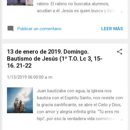
sanar y no a juzgar. Julián Escobar. |
rabino. El rabino no buscaba alumnos,
Lecturas del Día (+ Leer ). | Evangelio y
acudían a él. Jesús es quien busca y llama y
Meditación (+ Leer ) | | Santo del día (+ Leer
crea la decisión de seguirlo. ¿Por qué se
) | Laudes (+ Leer ) | Vísperas (+ Leer ) |
sigue a Jesús? - No por una decisión ética
LEER MÁS
Publicar un comentario
autónoma. - No por una adhesión intelectual
a una doctrina. Se sigue a Jesús por la
gracia que Él pone en cada discípulo creando
13 de enero de 2019. Domingo.
un pensamiento nuevo. Jesús es Dios y a
Bautismo de Jesús (1º T.O. Lc 3, 15-
Dios se sigue ciegamente. Nosotros
16. 21-22
podemos llenarnos de unas horas de
estudio, de diversión, de trabajo; pero Jesús
1/13/2019 06:00:00 a. m.
nos llena la vida ofreciéndonos la gracia de
ser discípulos suyos. Julián Escobar. |
Juan bautizaba con agua, la Iglesia nos
Lecturas del Día (+ Leer ). | Evangelio y
bautiza con el Espíritu Santo, nos reviste con
Meditación (+ Leer ) | | Santo del día (+ Leer
la gracia santificante, se abre el Cielo y Dios,
) | Laudes (+ Leer ) | Vísperas (+ Leer ) |
con amor y alegría infinita grita: “Tú eres mi
hijo”, por eso la verdadera vida comienza el
día y hora en que somos bautizados. En un