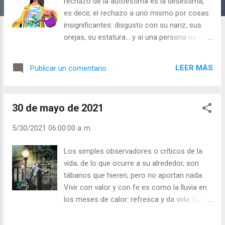
a
rechazo de la autoestima es la desestima,
s
es decir, el rechazo a uno mismo por cosas
insignificantes: disgusto con su nariz, sus
orejas, su estatura… y si una persona no se
acepta como es, ¿no está haciendo que los
demás tampoco lo acepten? Es muy, muy
LEER MÁS
Publicar un comentario
doloroso no ser aceptado por la familia, que
en el colegio o lugar de trabajo te digan
bizco, gordo, marica, tonto… pero si miras a
30 de mayo de 2021
Dios y te aceptas… no querrás ser de otra
manera, se te cicatrizarán las heridas y
5/30/2021 06:00:00 a. m.
vivirás con alegría. - ¿Sabe neutralizar las
críticas que le lanzan? - ¿Sabe amarse sin
Los simples observadores o críticos de la
caer en el super ego? Julián Escobar. |
vida, de lo que ocurre a su alrededor, son
Lecturas del Día (+ Leer ). | Evangelio y
tábanos que hieren, pero no aportan nada.
Meditación (+ Leer ) | | Santo del día (+ Leer
Vivir con valor y con fe es como la lluvia en
) | Laudes (+ Leer ) | Vísperas (+ Leer ) |
los meses de calor: refresca y da vida. Los
cristianos que miran a Cristo y le sonríen se
convierten en ejemplos de la mejor estima.