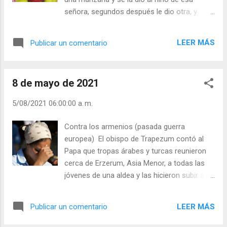
temas, ten fe!” (Mc 5, 36). - ¿Sientes la fuerza de
señora, segundos después le dio otra, y
la Fe? - ¿Te da seguridad la Fe? Julián Escobar.
otra… El niño, queriendo coger todas, no
| Lecturas del Día (+ Leer ). | Evangelio y
pudo y todas se le cayeron, y el niño se puso
Meditación (+ Leer ) | | Santo del día (+ Leer ) |
LEER MÁS
Publicar un comentario
a llorar. - ¿Ve, señora? Con una o dos su hijo
Laudes (+ Leer ) | Víspera...
las hubiera podido disfrutar y haber sido
feliz, pero la avaricia… Hay un refrán que
8 de mayo de 2021
dice: “la avaricia rompe el saco”, que equivale
a: La avaricia ciega y tira al hombre al suelo
5/08/2021 06:00:00 a. m.
por poner sobre él más peso que el que
puede llevar. - ¿Eres avaro, aunque lo
Contra los armenios (pasada guerra
disimules? - ¿Disfrutas de lo que tienes o
europea) El obispo de Trapezum contó al
sólo aspiras a tener más? Julián Escobar. |
Papa que tropas árabes y turcas reunieron
Lecturas del Día (+ Leer ). | Evangelio y
cerca de Erzerum, Asia Menor, a todas las
Meditación (+ Leer ) | | Santo del día (+ Leer
jóvenes de una aldea y las hicieron subir a la
) | Laudes (+ Leer ) | Vísperas (+ Leer ) |
meseta de Kemakh, que termina en un
abrupto precipicio, y les dijeron: - Escoged,
LEER MÁS
Publicar un comentario
cristianas: entráis en nuestros harenes, u os
empujamos al precipicio. Una joven dio un