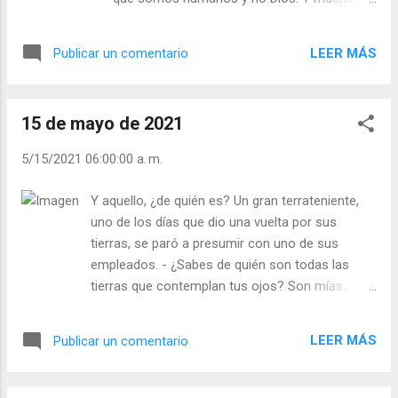
veces olvidamos que somos humanos y no
Dios… - redoblando nuestra actividad y
LEER MÁS
Publicar un comentario
trabajando con mayor ahínco. - con buenas
dosis de alcohol y drogas - vengándonos de
nuestros enemigos - dejándonos la salud en
15 de mayo de 2021
el gym. - Buscando con desesperación ligue
y sexo. - Gritando a los trabajadores a
5/15/2021 06:00:00 a. m.
nuestras órdenes. Si llevas demasiado
“peso” sobre tu vida, haz como el burro
Y aquello, ¿de quién es? Un gran terrateniente,
cuando lleva una carga que ya no puede con
uno de los días que dio una vuelta por sus
ella: Cae de rodillas y se niega a moverse;
tierras, se paró a presumir con uno de sus
¡Ponte de rodilla y pídele a Dios ayuda! -
empleados. - ¿Sabes de quién son todas las
¿Qué es lo que más te agobia? - ¿Le pides a
tierras que contemplan tus ojos? Son mías.
Dios ayuda o eres soberbio? Julián Escobar.
¿Sabes de quién son aquellos bosques? Son
| Lecturas del Día (+ Leer ). | Evangelio y
míos. ¡Todo lo que ves es mío! El empleado, le
Meditación (+ Leer ) | | Santo del día (+ Leer
LEER MÁS
Publicar un comentario
dijo: - No todo es de usted, ¿Ve usted el cielo?
) | Laudes (+ Leer ) | Vísperas (+ Leer ) |
Eso no es de usted. Y con lo orgulloso que es
usted creo que nunca lo será ni gozará de él.