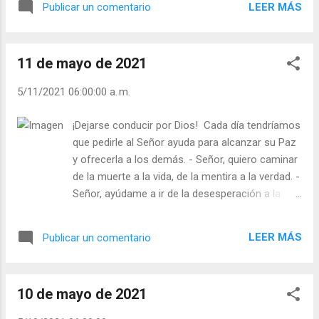
LEER MÁS
Publicar un comentario
ver o sentir a Dios, como sin amor jamás verás
a los demás como iguales sino con indiferencia
o desprecio. - ¿Llevas a Dios dentro? - ¿Ves a
11 de mayo de 2021
Dios en todos los que te rodean? ¡Los que no
aman, son ciegos! ¡Los que no dan, se pudren
5/11/2021 06:00:00 a. m.
por dentro! ¡Los que no esperan, se desesperan!
Julián Escobar. | Lecturas del Día (+ Leer ). |
¡Dejarse conducir por Dios! Cada día tendríamos
Evangelio y Meditación (+ Leer ) | | Santo del día
que pedirle al Señor ayuda para alcanzar su Paz
(+ Leer ) | Laudes (+ Leer ) | Vísperas (+ Leer ) |
y ofrecerla a los demás. - Señor, quiero caminar
de la muerte a la vida, de la mentira a la verdad. -
Señor, ayúdame a ir de la desesperación a la
esperanza, del temor a la confianza. - Señor,
quiero dejar el odio e ir al amor, de mis pequeñas
LEER MÁS
Publicar un comentario
y míseras guerras, a la paz. - Señor, yo sólo no
puedo, pero con tu ayuda nada hay imposible. -
¿Le pide usted la ayuda al Señor, deprisa y
10 de mayo de 2021
corriendo? - ¿Es usted instrumento de paz o de
guerra? Julián Escobar. | Lecturas del Día (+ Leer