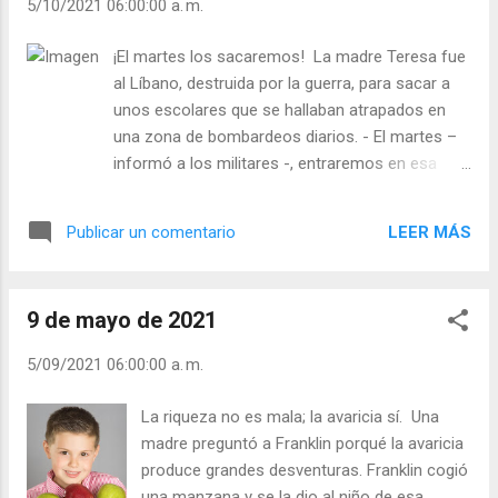
5/10/2021 06:00:00 a. m.
). | Evangelio y Meditación (+ Leer ) | | Santo del
día (+ Leer ) | Laudes (+ Leer ) | Vísperas (+ Leer
¡El martes los sacaremos! La madre Teresa fue
) |
al Líbano, destruida por la guerra, para sacar a
unos escolares que se hallaban atrapados en
una zona de bombardeos diarios. - El martes –
informó a los militares -, entraremos en esa
zona de guerra con unos autobuses para sacar
a los niños. Estén preparados. Los oficiales se
LEER MÁS
Publicar un comentario
quedaron atónitos. - ¡No puede hacer eso,
estamos en guerra! - No se preocupen –
replicó-, estamos rezando para que todo vaya
9 de mayo de 2021
bien. Ustedes lo único que deben hacer es estar
preparados. Nosotros sacaremos a los niños.
5/09/2021 06:00:00 a. m.
Nadie sabe la causa, pero aquel martes no hubo
bombardeos. Era la primera vez en varias
La riqueza no es mala; la avaricia sí. Una
semanas que no caían proyectiles ni había
madre preguntó a Franklin porqué la avaricia
disparos. Sacaron a los niños y unas horas
produce grandes desventuras. Franklin cogió
después comenzaron otra vez los disparos. “¡No
una manzana y se la dio al niño de esa