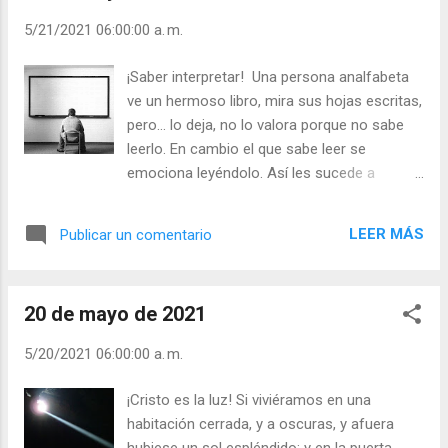
valora el perdón que Cristo le ofrece? Julián
5/21/2021 06:00:00 a. m.
Escobar. | Lecturas del Día (+ Leer ). | Evangelio y
Meditación (+ Leer ) | | Santo del día (+ Leer ) |
¡Saber interpretar! Una persona analfabeta
Laudes (+ Leer ) | Vísperas (+ Leer ) |
ve un hermoso libro, mira sus hojas escritas,
pero… lo deja, no lo valora porque no sabe
leerlo. En cambio el que sabe leer se
emociona leyéndolo. Así les sucede a
muchos cristianos con los Sacramentos.
Ven la materia: el agua, el óleo, el crisma, el
LEER MÁS
Publicar un comentario
pan, el vino, palabras y oraciones, pero ¡no
saben leer esos signos! ¿Se puede
despreciar gestos y signos por el simple
20 de mayo de 2021
hecho de no entenderlos? Hay que leerlos. -
¿Sabe usted ver la gracia divina en los
5/20/2021 06:00:00 a. m.
Sacramentos? - ¿Con qué frecuencia los
recibe? Julián Escobar. | Lecturas del Día (+
¡Cristo es la luz! Si viviéramos en una
Leer ). | Evangelio y Meditación (+ Leer ) | |
habitación cerrada, y a oscuras, y afuera
Santo del día (+ Leer ) | Laudes (+ Leer ) |