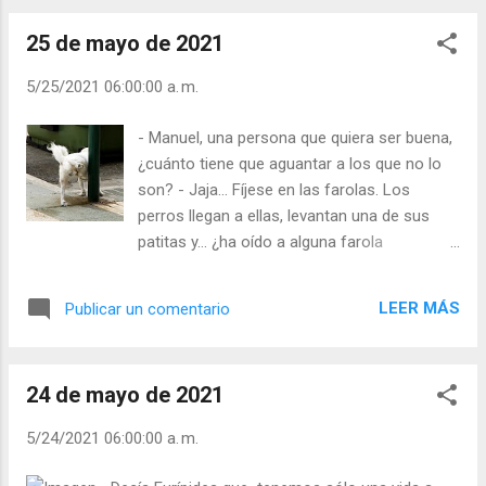
de vida” (Mapa Sentimental. J. Urra). - ¿Es
25 de mayo de 2021
usted uno de ellos? - ¿Qué le impulsó o
impulsa a casarse? Julián Escobar. |
5/25/2021 06:00:00 a. m.
Lecturas del Día (+ Leer ). | Evangelio y
Meditación (+ Leer ) | | Santo del día (+ Leer
- Manuel, una persona que quiera ser buena,
) | Laudes (+ Leer ) | Vísperas (+ Leer ) |
¿cuánto tiene que aguantar a los que no lo
son? - Jaja… Fíjese en las farolas. Los
perros llegan a ellas, levantan una de sus
patitas y… ¿ha oído a alguna farola
protestar? Y siguen proporcionando luz. El
que quiere ser buen cristiano tiene que ser
LEER MÁS
Publicar un comentario
como las farolas, que no dejan de alumbrar
aunque los perros… Hay mucha gente que se
cree muy listo; son esos que “compensan el
24 de mayo de 2021
llegar tarde al trabajo saliendo luego los
primeros”. Éstos ni son buenos, ni listos.
5/24/2021 06:00:00 a. m.
¡Son caras duras, son los que usan a los
demás como si fueran farolas! - ¿Se