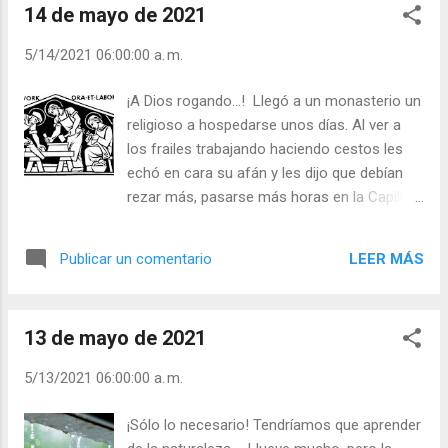
14 de mayo de 2021
¿Para qué le habrán servido tantas tierras? -
¿Cuenta con el cielo en los proyectos de su
5/14/2021 06:00:00 a. m.
futuro? - ¿Qué hace usted por ir acercándolo a
usted? Julián Escobar. | Lecturas del Día (+ Leer
¡A Dios rogando…! Llegó a un monasterio un
). | Evangelio y Meditación (+ Leer ) | | Santo del
religioso a hospedarse unos días. Al ver a
día (+ Leer ) | Laudes (+ Leer ) | Vísperas (+ Leer
los frailes trabajando haciendo cestos les
) |
echó en cara su afán y les dijo que debían
rezar más, pasarse más horas en la Capilla.
El abad mandó que le dieran hospedaje.
Llegó la hora de comer y el huésped no
LEER MÁS
Publicar un comentario
hacía más que mirar a la puerta a ver si le
avisaban para la comida. Como el hambre le
apretaba, se fue en busca del abad y le dijo:
13 de mayo de 2021
- Padre, ¿no comen aquí? - Sí, los hermanos
ya están comiendo. - Y yo, ¿qué? - Usted es
5/13/2021 06:00:00 a. m.
hombre espiritual y no necesita trabajar ni
comer. ¡Todo el mundo necesita el “ orat et
¡Sólo lo necesario! Tendríamos que aprender
labora ”, Rezar y trabajar! - ¿Compagina