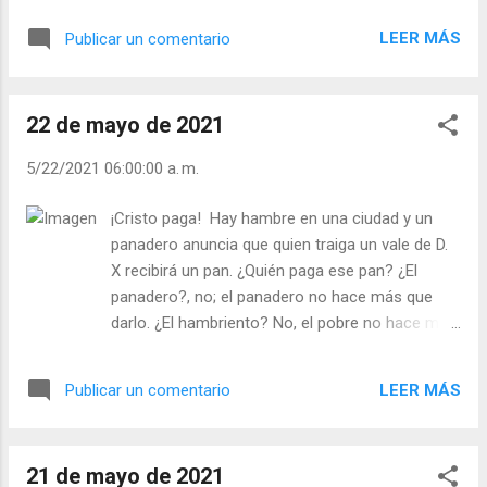
cuando acudió el joven había muerto. La pena
LEER MÁS
Publicar un comentario
del santo fue tan grande que renunció a su
dignidad de obispo, se fue en secreto a
Inglaterra y trabajó como simple jardinero…
22 de mayo de 2021
¡Sentir dolor por no hacer lo que hay que hacer
en cada momento! - ¿qué piensa usted de san
5/22/2021 06:00:00 a. m.
Maurilio? - ¿Se pone usted alguna penitencia
cuando no hace lo que debe hacer? Julián
¡Cristo paga! Hay hambre en una ciudad y un
Escobar. | Lecturas del Día (+ Leer ). | Evangelio y
panadero anuncia que quien traiga un vale de D.
Meditación (+ Leer ) | | Santo del día (+ Leer ) |
X recibirá un pan. ¿Quién paga ese pan? ¿El
Laudes (+ Leer ) | Vísperas (+ Leer ) |
panadero?, no; el panadero no hace más que
darlo. ¿El hambriento? No, el pobre no hace más
que entregar el vale y coger el pan. El D. X quien
lo ha pagado por adelantado. Cristo es D. X. Él ha
LEER MÁS
Publicar un comentario
pagado el perdón de nuestros pecados. En la
confesión, el sacerdote es “semejante” al
panadero. El Sacerdote nos da lo que Cristo le
21 de mayo de 2021
ha dicho que dé. - ¿Le cuesta confesarse? - ¿No