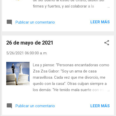
firmes y fuertes, y así colaborar a la
“civilización del amor”. No sea usted como
esas personas que deslumbran por su físico
LEER MÁS
Publicar un comentario
o palabras, pero hasta los mosquitos, si les
pican, corren el riesgo de morir del veneno
que corre por su sangre. ¡Valor para ser
26 de mayo de 2021
bueno y más cuando esté rodeado de
malos! - ¿Se considera valiente para
5/26/2021 06:00:00 a. m.
manifestarse como cristiano? - ¿Las
adversidades le envenenan el trato con los
Lea y piense: “Personas encantadoras como
demás? Julián Escobar. | Lecturas del Día (+
Zsa Zsa Gabor: “Soy un ama de casa
Leer ). | Evangelio y Meditación (+ Leer ) | |
maravillosa. Cada vez que me divorcio, me
Santo del día (+ Leer ) | Laudes (+ Leer ) |
quedo con la casa”. Otras culpan siempre a
Vísperas (+ Leer ) |
los demás: “He tenido mala suerte con mis
tres esposas, la primera murió, la segunda
me abandonó y la tercera sigue conmigo”. Y
LEER MÁS
Publicar un comentario
es que hay personas que en vez de casarse
con un gran amor, se casan con un seguro