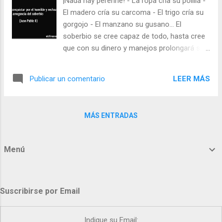
¡Nada hay perenne! - La ropa cría su polilla -
) | | Santo del día (+ Leer ) | Laudes (+ Leer )
El madero cría su carcoma - El trigo cría su
| Vísperas (+ Leer ) |
gorgojo - El manzano su gusano… El
soberbio se cree capaz de todo, hasta cree
que con su dinero y manejos prolongará su
vida en muchos años. Pero el soberbio es un
ciego insensible. No se da cuenta que su
LEER MÁS
Publicar un comentario
falta de caridad y humildad, le va pudriendo
el corazón, y que cuando se presente ante
Dios verá que la soberbia era un gusano que
MÁS ENTRADAS
le fue pudriendo. - ¿Es usted soberbio? -
¿Alimenta algún gusano en su interior?
Julián Escobar. | Lecturas del Día (+ Leer ). |
Menú
Evangelio y Meditación (+ Leer ) | | Santo del
día (+ Leer ) | Laudes (+ Leer ) | Vísperas (+
Leer ) |
Suscribirse por Email
Indique su Email: