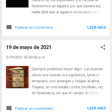
hubiese un sol espléndido; y en la puerta
Vísperas (+ Leer ) |
hiciésemos un agujero por que pasara luz,
nadie diría que el agujero es la causa de la
luz. Si no existiera el Sol, el agujero no
iluminaría, aunque llenáramos la puerta de
LEER MÁS
Publicar un comentario
ellos. Es Dios quien ilumina nuestro interior,
nuestra vida y el que nos pide que abramos
la puerta de nuestra existencia a su luz, a su
19 de mayo de 2021
gracia divina. - ¿Te conformas con abrir
agujeros para que entre la luz divina? - ¿Te
5/19/2021 06:00:00 a. m.
sientes pecador, pero con la puerta abierta al
perdón de Cristo? Julián Escobar. | Lecturas
¡Siempre podemos hacer algo! Las buenas
del Día (+ Leer ). | Evangelio y Meditación (+
obras nos honran, los egoísmos, tarde o
Leer ) | | Santo del día (+ Leer ) | Laudes (+
temprano, nos amargan y fatigan al alma.
Leer ) | Vísperas (+ Leer ) |
Trajano, en una batalla contra Decébalo, rey
de Dinamarca, vió que el campo de batalla
quedó lleno de heridos. El emperador, se
quitó el manto imperial, lo hace tiras, y con
LEER MÁS
Publicar un comentario
ellas iba vendando las heridas de sus