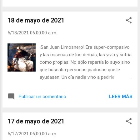
soldados. ¡Todos valoraron el gesto! Pero
Jesucristo hizo algo infinitamente más por
18 de mayo de 2021
todos nosotros. ¡Murió Él para librarnos a
nosotros de la muerte eterna! - ¿Tú crees
5/18/2021 06:00:00 a. m.
que se lo agradecemos? - ¿qué haces tú
para agradecérselo? Julián Escobar. |
¡San Juan Limosnero! Era super-compasivo
Lecturas del Día (+ Leer ). | Evangelio y
y las miserias de los demás, las vivía y sufría
Meditación (+ Leer ) | | Santo del día (+ Leer
como propias. No sólo repartía lo suyo sino
) | Laudes (+ Leer ) | Vísperas (+ Leer ) |
que buscaba personas piadosas que le
ayudasen. Un día nadie vino a pedirle
limosna, y se quedó triste. Un amigo le
preguntó qué le pasaba. El santo le contestó:
LEER MÁS
Publicar un comentario
- Hoy el miserable de Juan no ha recibido
caridad de nadie ¿Comprendes mi pena? Y
es que él, cuando ayudaba a un necesitado
17 de mayo de 2021
pensaba que él era el que recibía del pobre y
no el pobre de él. ¡Los pobres nos ofrecen el
5/17/2021 06:00:00 a. m.
don de poder ayudarles! - ¿Le molestan los