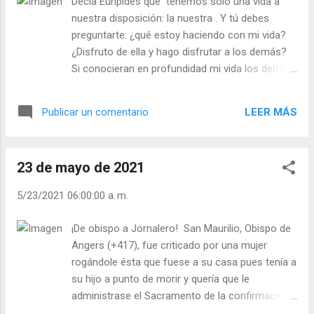
Decía Eurípides que tenemos sólo una vida a
propone cada día ser bueno/a? - ¿Siente
nuestra disposición: la nuestra . Y tú debes
envidia de los caraduras? Julián Escobar. |
preguntarte: ¿qué estoy haciendo con mi vida?
Lecturas del Día (+ Leer ). | Evangelio y
¿Disfruto de ella y hago disfrutar a los demás?
Meditación (+ Leer ) | | Santo del día (+ Leer
Si conocieran en profundidad mi vida los demás,
) | Laudes (+ Leer ) | Vísperas (+ Leer ) |
¿qué pensarían de ella? No es que la opinión de
los demás deba ser determinante en nuestro
LEER MÁS
Publicar un comentario
proceder, pero así sabríamos si vamos
ofreciendo amabilidad, acogida, comprensión o
nos consideran tóxicos para ellos. - ¿Disfrutas
23 de mayo de 2021
de tu vida? - ¿Llenas tu vida de personas y
momentos inolvidables? Julián Escobar. |
5/23/2021 06:00:00 a. m.
Lecturas del Día (+ Leer ). | Evangelio y
Meditación (+ Leer ) | | Santo del día (+ Leer ) |
¡De obispo a Jornalero! San Maurilio, Obispo de
Laudes (+ Leer ) | Vísperas (+ Leer ) |
Angers (+417), fue criticado por una mujer
rogándole ésta que fuese a su casa pues tenía a
su hijo a punto de morir y quería que le
administrase el Sacramento de la confirmación.
El santo le prometió ir, pero se entretuvo y