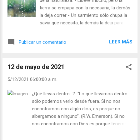
de la naturaleza. - Llueve mucho, pero la
usted las dos cosas? - ¿Hace las dos con
tierra se empapa con la necesaria, la demás
agrado? Julián Escobar. | Lecturas del Día (+
la deja correr - Un sarmiento sólo chupa la
Leer ). | Evangelio y Meditación (+ Leer ) | |
savia que necesita, la demás la deja para
Santo del día (+ Leer ) | Laudes (+ Leer ) |
otros sarmientos - Las flores, la hierba, las
Vísperas (+ Leer ) |
legumbres toman la necesaria… y si se les
LEER MÁS
Publicar un comentario
obliga a tener más agua de la necesaria, se
las mata. Sólo el hombre se empapa, se
satura de mil cosas. Cuanto más tiene más
12 de mayo de 2021
quiere, parece que nunca está satisfecho. -
¿Te hace feliz el poseer cosas aunque no
5/12/2021 06:00:00 a. m.
las necesites? - ¿Nunca te sientes
satisfecho de nada? Julián Escobar. |
¿Qué llevas dentro…? “Lo que llevamos dentro
Lecturas del Día (+ Leer ). | Evangelio y
sólo podemos verlo desde fuera. Si no nos
Meditación (+ Leer ) | | Santo del día (+ Leer
encontramos con algún dios, es porque no
) | Laudes (+ Leer ) | Vísperas (+ Leer ) |
albergamos a ninguno”. (R.W. Emerson). Si no
nos encontramos con Dios es porque tenemos
nuestro corazón hueco, sin Amor, porque donde
hay amor Dios está. Sin amor jamás se puede