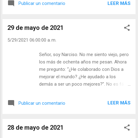
LEER MÁS
Publicar un comentario
Si usted es observador o crítico de la vida
sin importarle que lo que usted dice y hace
ayuda o perjudica a los demás, debería
29 de mayo de 2021
tenerse lástima de sí mismo. Siempre habrá
hambrientos, abandonados, oprimidos, pero
5/29/2021 06:00:00 a. m.
usted nunca debe ser observador o crítico,
sino esforzarse por mejorar, mejorando la
Señor, soy Narciso. No me siento viejo, pero los
vida de los demás. - ¿Es usted sembrador de
más de ochenta años me pesan. Ahora me
esperanza? - ¿Vive con fe y valor su
pregunto: “¿He colaborado con Dios a mejorar el
condición de cristiano? Julián Escobar. |
mundo? ¿He ayudado a los demás a ser un
Lecturas del Día (+ Leer ). | Evangelio y
poco mejores?”. No es fácil ofrecer esperanzas
Meditación (+ Leer ) | | Santo del día (+ Leer
e ilusiones en un mundo descreído y narcisista,
) | Laudes (+ Leer ) | Vísperas (+ Leer ) |
pero nosotros contigo ¿no lo podemos todo?
LEER MÁS
Publicar un comentario
¡No podemos los cristianos ser neutrales ante
nada! “Los lugares más abrasadores del infierno
están reservados para aquellos que en
28 de mayo de 2021
momentos de difícil crisis moral, mantienen su
neutralidad” (Dante). - ¿Qué hace usted para