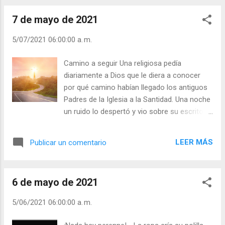
paso adelante, hizo sobre su frente la señal
7 de mayo de 2021
de la cruz, comenzó a rezar y se arrojó, y
todas hicieron lo mismo. - ¿Eres cristiano/a
5/07/2021 06:00:00 a. m.
de fe sólida? - ¿Qué hubieras hecho tú en su
situación? Julián Escobar. | Lecturas del Día
Camino a seguir Una religiosa pedía
(+ Leer ). | Evangelio y Meditación (+ Leer ) | |
diariamente a Dios que le diera a conocer
Santo del día (+ Leer ) | Laudes (+ Leer ) |
por qué camino habían llegado los antiguos
Vísperas (+ Leer ) |
Padres de la Iglesia a la Santidad. Una noche
un ruido lo despertó y vio sobre su escritorio
un libro y escuchó una voz que le decía: -
¡Levántate y lee! Se levantó y leyó estas
LEER MÁS
Publicar un comentario
palabras: «El camino de perfección de los
padres antiguos fue: “amar a Dios,
desprenderse de todo cuanto poseían y no
6 de mayo de 2021
despreciar ni juzgar a nadie"». - ¿Ama a Dios
más que se ama usted? - ¿No desprecia ni
5/06/2021 06:00:00 a. m.
juzga a nadie? Julián Escobar. | Lecturas del
Día (+ Leer ). | Evangelio y Meditación (+ Leer