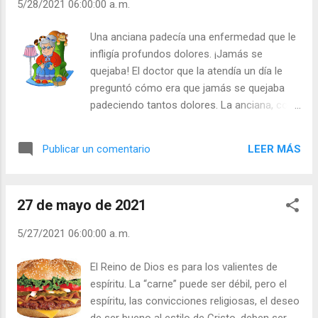
5/28/2021 06:00:00 a. m.
mejorar la convivencia? - ¿Lo consideran
“neutral”? Julián Escobar. | Lecturas del Día (+
Una anciana padecía una enfermedad que le
Leer ). | Evangelio y Meditación (+ Leer ) | | Santo
infligía profundos dolores. ¡Jamás se
del día (+ Leer ) | Laudes (+ Leer ) | Vísperas (+
quejaba! El doctor que la atendía un día le
Leer ) |
preguntó cómo era que jamás se quejaba
padeciendo tantos dolores. La anciana, con
una medio sonrisa le respondió: “¡Cómo yo
siendo católica voy a quejarme de lo que
LEER MÁS
Publicar un comentario
sufro si Él (Cristo) jamás se quejó de los
suyos que eran infinitos más que los míos!”
La fe da valor y deseos de “sonreír aunque
27 de mayo de 2021
llore el corazón de dolor”. - ¿Es usted un
quejica? - ¿Busca usted admiración o
5/27/2021 06:00:00 a. m.
atención exagerando sus adversidades?
Julián Escobar. | Lecturas del Día (+ Leer ). |
El Reino de Dios es para los valientes de
Evangelio y Meditación (+ Leer ) | | Santo del
espíritu. La “carne” puede ser débil, pero el
día (+ Leer ) | Laudes (+ Leer ) | Vísperas (+
espíritu, las convicciones religiosas, el deseo
Leer ) |
de ser bueno al estilo de Cristo, deben ser