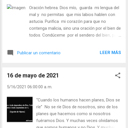
pobres? - ¿Siente aprecio por los pobres?
Oración hebrea. Dios mío, guarda mi lengua del
Julián Escobar. | Lecturas del Día (+ Leer ). |
mal y no permitas que mis labios hablen con
Evangelio y Meditación (+ Leer ) | | Santo del
astucia. Purifica mi corazón para que no
día (+ Leer ) | Laudes (+ Leer ) | Vísperas (+
contenga malicia, sino una oración por el bien de
Leer ) |
todos. Condúceme por el sendero del bien, para
que no lastime a nadie, y ayúdame a llevar las
bendiciones del amor a otros. Haz que abra mi
LEER MÁS
Publicar un comentario
corazón a tu voluntad. Refuerza mi deseo de
obedecer tus mandamientos. Haz que mis
pensamientos y mis oraciones te resulten
16 de mayo de 2021
aceptables. - ¿Rezas teniendo presente, ante
Dios, a los demás? - ¿Le das a Dios algo de tu
5/16/2021 06:00:00 a. m.
tiempo? Julián Escobar. | Lecturas del Día (+
Leer ). | Evangelio y Meditación (+ Leer ) | | Santo
“Cuando los humanos hacen planes, Dios se
del día (+ Leer ) | Laudes (+ Leer ) | Vísperas (+
ríe” No se ríe Dios de nosotros, sino de los
Leer ) |
planes que hacemos como si nosotros
fuéramos Dios. Y muchas veces olvidamos
que somos humanos y no Dios. Y muchas