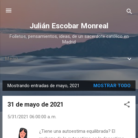
Ir al contenido principal
Julián Escobar Monreal
Folletos, pensamientos, ideas, de un sacerdote católico en
Madrid
Menú
Mostrando entradas de mayo, 2021
MOSTRAR TODO
E
n
31 de mayo de 2021
t
r
5/31/2021 06:00:00 a. m.
a
d
¿Tiene una autoestima equilibrada? El