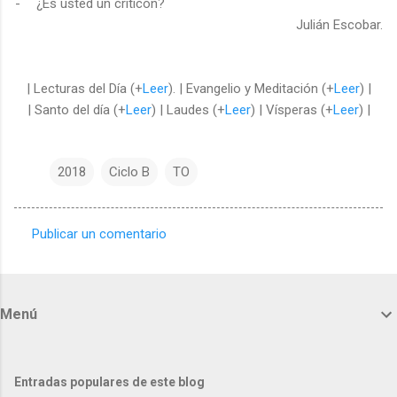
-
¿Es usted un criticón?
Julián Escobar.
| Lecturas del Día (+
Leer
). | Evangelio y Meditación (+
Leer
) |
| Santo del día (+
Leer
) | Laudes (+
Leer
) | Vísperas (+
Leer
) |
2018
Ciclo B
TO
Publicar un comentario
C
o
m
Menú
e
n
t
Entradas populares de este blog