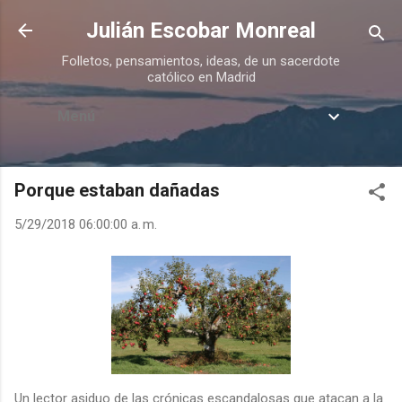
Ir al contenido principal
Julián Escobar Monreal
Folletos, pensamientos, ideas, de un sacerdote
católico en Madrid
Menú
Porque estaban dañadas
5/29/2018 06:00:00 a. m.
Un lector asiduo de las crónicas escandalosas que atacan a la