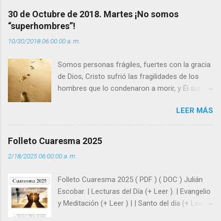
a
30 de Octubre de 2018. Martes ¡No somos
r
“superhombres”!
i
10/30/2018 06:00:00 a. m.
o
s
Somos personas frágiles, fuertes con la gracia
de Dios, Cristo sufrió las fragilidades de los
hombres que lo condenaron a morir, y Él sufrió
como hombre esas fragilidades. ¿Qué nos
LEER MÁS
enseña Jesucristo? Que, si seguimos sus
huellas, sin ser superhombres, podemos
afrontar las adversidades con la fuerza y la luz
Folleto Cuaresma 2025
del amor. Sentirse amado es saber que Dios
2/18/2025 06:00:00 a. m.
siempre está pendiente de nosotros. Amar es
hacer que los demás se sientan acompañados
Folleto Cuaresma 2025 ( PDF ) ( DOC ) Julián
y protegidos por nosotros. “ Señor, soy un
Escobar. | Lecturas del Día (+ Leer ). | Evangelio
árbol sin frutos, pero tú me das la savia para
y Meditación (+ Leer ) | | Santo del día (+ Leer )
que al menos mis ramas y hojas den sombra
| Laudes (+ Leer ) | Vísperas (+ Leer ) |
en los días del sol abrasador ”. - ¿Te sientes