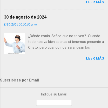
LEER MÁS
super hombre? - ¿Superas tu fragilidad con la
gracia de Dios? Julián Escobar. | Lecturas del
Día (+ Leer ). | Evangelio y Meditación (+ Leer ) |
30 de agosto de 2024
| Santo del día (+ Leer ) | Laudes (+ Leer ) |
8/30/2024 06:00:00 a. m.
Vísperas (+ Leer ) |
¿Dónde estás, Señor, que no te veo? Cuando
todo nos va bien apenas si tenemos presente a
Cristo, pero cuando nos zarandean los
“problemas”, con reproche exclamamos:
LEER MÁS
“¿Dónde estás, Señor, que no te veo, que me
dejas solo y desamparado con el peso de
tantos problemas?”. Y el Señor nos dirá: No me
ves porque me buscas entre los muertos, en la
Suscribirse por Email
tumba vacía, y yo estoy Resucitado. No me ves
porque lloras tus problemas y no gozas de la
vida. ¿Cómo puedes creer que Yo dejo a nadie
Indique su Email:
sólo con los dolores de la vida? Debes
resucitar conmigo. Renueva tus ojos para