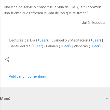
Una vida de servicio como fue la vida de Ella. ¿Es tu corazón
una fuente que refresca la vida de los que te tratan?
Julián Escobar.
| Lecturas del Día (+
Leer
). | Evangelio y Meditación (+
Leer
) |
| Santo del día (+
Leer
) | Laudes (+
Leer
) | Vísperas (+
Leer
) |
Publicar un comentario
C
o
m
Menú
e
n