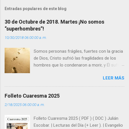
t
Entradas populares de este blog
a
30 de Octubre de 2018. Martes ¡No somos
r
“superhombres”!
i
10/30/2018 06:00:00 a. m.
o
s
Somos personas frágiles, fuertes con la gracia
de Dios, Cristo sufrió las fragilidades de los
hombres que lo condenaron a morir, y Él sufrió
como hombre esas fragilidades. ¿Qué nos
LEER MÁS
enseña Jesucristo? Que, si seguimos sus
huellas, sin ser superhombres, podemos
afrontar las adversidades con la fuerza y la luz
Folleto Cuaresma 2025
del amor. Sentirse amado es saber que Dios
2/18/2025 06:00:00 a. m.
siempre está pendiente de nosotros. Amar es
hacer que los demás se sientan acompañados
Folleto Cuaresma 2025 ( PDF ) ( DOC ) Julián
y protegidos por nosotros. “ Señor, soy un
Escobar. | Lecturas del Día (+ Leer ). | Evangelio
árbol sin frutos, pero tú me das la savia para