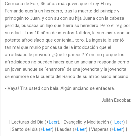
Germana de Foix, 36 años más joven que el rey. El rey
Fernando quería un heredero, tras la muerte del príncipe y
primogénito Juan, y con su con su hija Juana con la cabeza
perdida, buscaba un hijo que fuera su heredero. Pero el rey, por
su edad... Tras 10 años de intentos fallidos, le suministraron un
potente afrodisíaco que contenía... toro. La ingesta le sentó
tan mal que murió por causa de la intoxicación que el
afrodisíaco le provocó. ¿Qué le parece? Y me río porque los
afrodisíacos no pueden hacer que un anciano responda como
un joven aunque se "enamore" de una jovencita y la jovencita
se enamore de la cuenta del Banco de su afrodisíaco anciano.
-¡Vaya! Tira usted con bala. Algún anciano se enfadará.
Julián Escobar.
| Lecturas del Día (+
Leer
). | Evangelio y Meditación (+
Leer
) |
| Santo del día (+
Leer
) | Laudes (+
Leer
) | Vísperas (+
Leer
) |