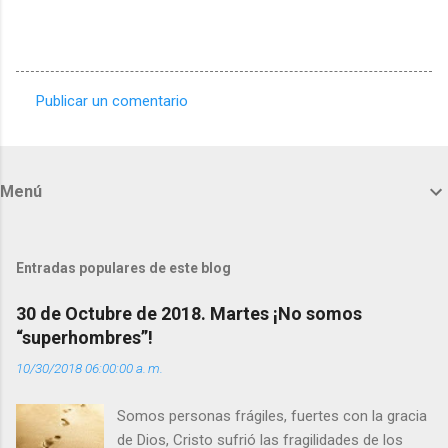
Publicar un comentario
C
o
m
Menú
e
n
t
Entradas populares de este blog
a
30 de Octubre de 2018. Martes ¡No somos
r
“superhombres”!
i
10/30/2018 06:00:00 a. m.
o
s
Somos personas frágiles, fuertes con la gracia
de Dios, Cristo sufrió las fragilidades de los