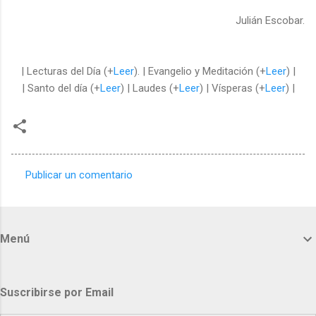
Julián Escobar.
| Lecturas del Día (+
Leer
). | Evangelio y Meditación (+
Leer
) |
| Santo del día (+
Leer
) | Laudes (+
Leer
) | Vísperas (+
Leer
) |
Publicar un comentario
C
o
m
Menú
e
n
t
Suscribirse por Email
a