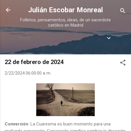
Ir al contenido principal
Julián Escobar Monreal
Folletos, pensamientos, ideas, de un sacerdote
católico en Madrid
Menú
22 de febrero de 2024
2/22/2024 06:00:00 a. m.
Conversión
. La Cuaresma es buen momento para una
profunda conversión. Conversión significa cambiar la dirección