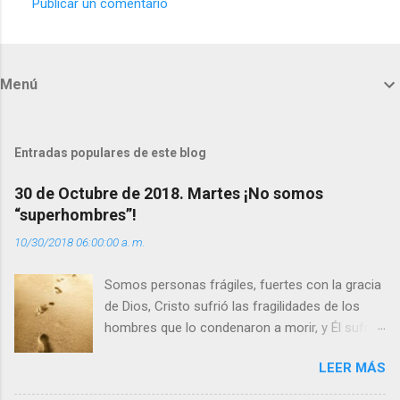
Publicar un comentario
C
o
m
Menú
e
n
t
Entradas populares de este blog
a
30 de Octubre de 2018. Martes ¡No somos
r
“superhombres”!
i
10/30/2018 06:00:00 a. m.
o
s
Somos personas frágiles, fuertes con la gracia
de Dios, Cristo sufrió las fragilidades de los
hombres que lo condenaron a morir, y Él sufrió
como hombre esas fragilidades. ¿Qué nos
LEER MÁS
enseña Jesucristo? Que, si seguimos sus
huellas, sin ser superhombres, podemos