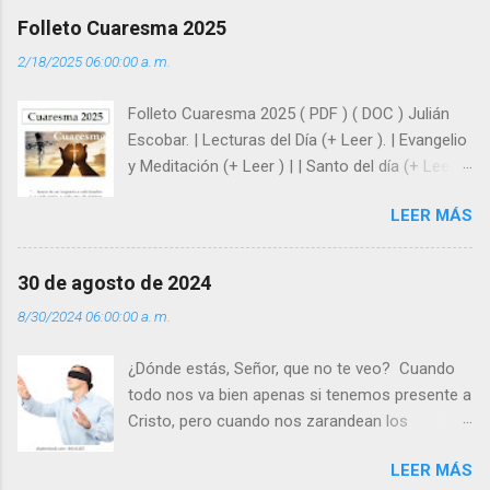
afrontar las adversidades con la fuerza y la luz
Folleto Cuaresma 2025
del amor. Sentirse amado es saber que Dios
2/18/2025 06:00:00 a. m.
siempre está pendiente de nosotros. Amar es
hacer que los demás se sientan acompañados
Folleto Cuaresma 2025 ( PDF ) ( DOC ) Julián
y protegidos por nosotros. “ Señor, soy un
Escobar. | Lecturas del Día (+ Leer ). | Evangelio
árbol sin frutos, pero tú me das la savia para
y Meditación (+ Leer ) | | Santo del día (+ Leer )
que al menos mis ramas y hojas den sombra
| Laudes (+ Leer ) | Vísperas (+ Leer ) |
en los días del sol abrasador ”. - ¿Te sientes
LEER MÁS
super hombre? - ¿Superas tu fragilidad con la
gracia de Dios? Julián Escobar. | Lecturas del
Día (+ Leer ). | Evangelio y Meditación (+ Leer ) |
30 de agosto de 2024
| Santo del día (+ Leer ) | Laudes (+ Leer ) |
8/30/2024 06:00:00 a. m.
Vísperas (+ Leer ) |
¿Dónde estás, Señor, que no te veo? Cuando
todo nos va bien apenas si tenemos presente a
Cristo, pero cuando nos zarandean los
“problemas”, con reproche exclamamos:
LEER MÁS
“¿Dónde estás, Señor, que no te veo, que me