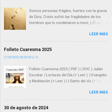
o
s
Somos personas frágiles, fuertes con la gracia
de Dios, Cristo sufrió las fragilidades de los
hombres que lo condenaron a morir, y Él sufrió
como hombre esas fragilidades. ¿Qué nos
LEER MÁS
enseña Jesucristo? Que, si seguimos sus
huellas, sin ser superhombres, podemos
afrontar las adversidades con la fuerza y la luz
Folleto Cuaresma 2025
del amor. Sentirse amado es saber que Dios
2/18/2025 06:00:00 a. m.
siempre está pendiente de nosotros. Amar es
hacer que los demás se sientan acompañados
Folleto Cuaresma 2025 ( PDF ) ( DOC ) Julián
y protegidos por nosotros. “ Señor, soy un
Escobar. | Lecturas del Día (+ Leer ). | Evangelio
árbol sin frutos, pero tú me das la savia para
y Meditación (+ Leer ) | | Santo del día (+ Leer )
que al menos mis ramas y hojas den sombra
| Laudes (+ Leer ) | Vísperas (+ Leer ) |
en los días del sol abrasador ”. - ¿Te sientes
LEER MÁS
super hombre? - ¿Superas tu fragilidad con la
gracia de Dios? Julián Escobar. | Lecturas del
Día (+ Leer ). | Evangelio y Meditación (+ Leer ) |
30 de agosto de 2024