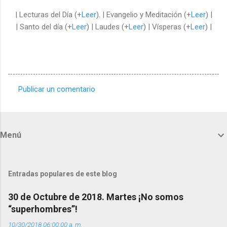
| Lecturas del Día (+
Leer
). | Evangelio y Meditación (+
Leer
) |
| Santo del día (+
Leer
) | Laudes (+
Leer
) | Vísperas (+
Leer
) |
Publicar un comentario
C
o
m
Menú
e
n
t
Entradas populares de este blog
a
30 de Octubre de 2018. Martes ¡No somos
r
“superhombres”!
i
10/30/2018 06:00:00 a. m.