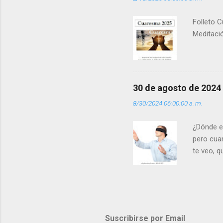
(+ Leer ) 
Folleto C
Meditació
30 de agosto de 2024
8/30/2024 06:00:00 a. m.
¿Dónde e
pero cua
te veo, 
me ves p
porque l
los dolor
poder cre
demás? - 
Suscribirse por Email
- ¿Te sie