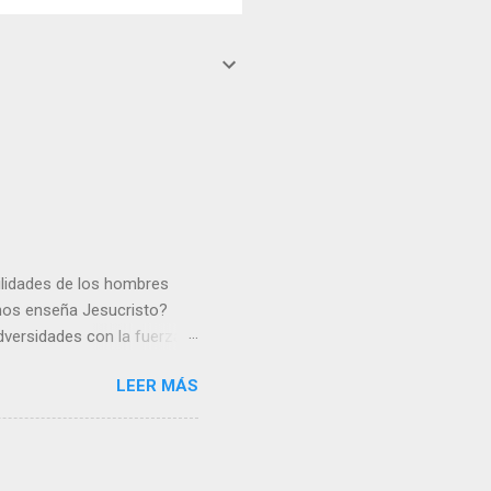
gilidades de los hombres
 nos enseña Jesucristo?
dversidades con la fuerza y
e nosotros. Amar es hacer
LEER MÁS
y un árbol sin frutos,
los días del sol abrasador
 Julián Escobar. | Lecturas
| Laudes (+ Leer ) | Vísperas