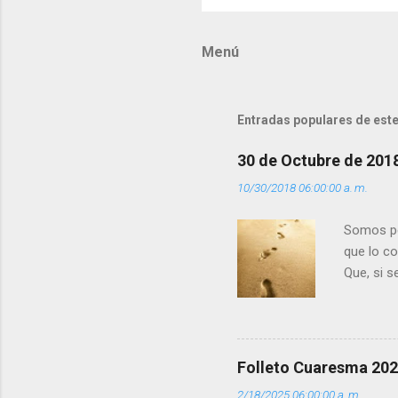
o
m
Menú
e
n
t
Entradas populares de este
a
r
30 de Octubre de 201
i
10/30/2018 06:00:00 a. m.
o
s
Somos per
que lo c
Que, si 
la luz d
que los 
pero tú 
”. - ¿Te 
Folleto Cuaresma 20
del Día (
2/18/2025 06:00:00 a. m.