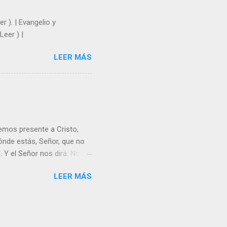
r ). | Evangelio y
Leer ) |
LEER MÁS
emos presente a Cristo,
nde estás, Señor, que no
 Y el Señor nos dirá: No
Resucitado. No me ves
LEER MÁS
Yo dejo a nadie sólo con
r verme, renueva tu fe para
liz y hacer feliz a los
s útil para ti y los demás?
orazón tiene más fuerza el