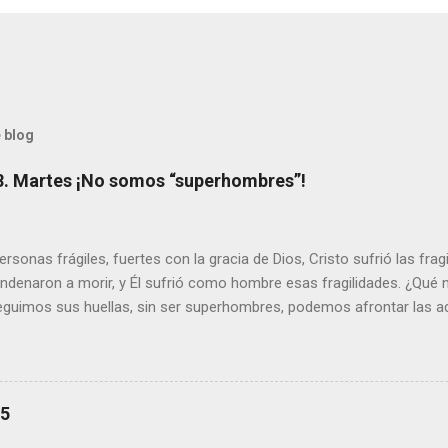
 blog
8. Martes ¡No somos “superhombres”!
sonas frágiles, fuertes con la gracia de Dios, Cristo sufrió las fra
ondenaron a morir, y Él sufrió como hombre esas fragilidades. ¿Qué
seguimos sus huellas, sin ser superhombres, podemos afrontar las a
el amor. Sentirse amado es saber que Dios siempre está pendiente d
demás se sientan acompañados y protegidos por nosotros. “ Señor, so
me das la savia para que al menos mis ramas y hojas den sombra en 
sientes super hombre? - ¿Superas tu fragilidad con la gracia de Dios?
25
+ Leer ). | Evangelio y Meditación (+ Leer ) | | Santo del día (+ Leer ) 