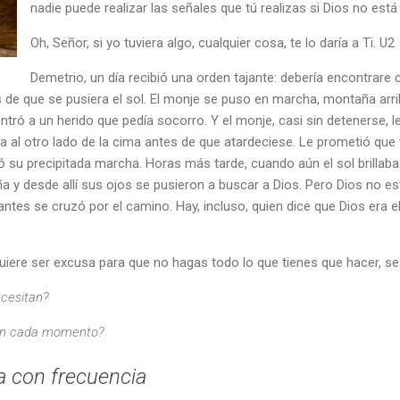
nadie puede realizar las señales que tú realizas si Dios no está
Oh, Señor, si yo tuviera algo, cualquier cosa, te lo daría a Ti. U2
Demetrio, un día recibió una orden tajante: debería encontrare c
 de que se pusiera el sol. El monje se puso en marcha, montaña arri
tró a un herido que pedía socorro. Y el monje, casi sin detenerse, l
a al otro lado de la cima antes de que atardeciese. Le prometió que 
ó su precipitada marcha. Horas más tarde, cuando aún el sol brillaba
ña y desde allí sus ojos se pusieron a buscar a Dios. Pero Dios no es
antes se cruzó por el camino. Hay, incluso, quien dice que Dios era e
uiere ser excusa para que no hagas todo lo que tienes que hacer, se
ecesitan?
 en cada momento?
ta con frecuencia