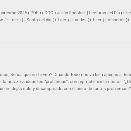
|
uaresma 2025 ( PDF ) ( DOC ) Julián Escobar. | Lecturas del Día (+ Lee
n (+ Leer ) | | Santo del día (+ Leer ) | Laudes (+ Leer ) | Vísperas (+ 
stás, Señor, que no te veo? Cuando todo nos va bien apenas si ten
ndo nos zarandean los “problemas”, con reproche exclamamos: “¿Dó
que me dejas solo y desamparado con el peso de tantos problemas?”.
orque me buscas entre los muertos, en la tumba vacía, y yo estoy 
loras tus problemas y no gozas de la vida. ¿Cómo puedes creer que 
es de la vida? Debes resucitar conmigo. Renueva tus ojos para pode
er más. Hazte preguntas como: - ¿Te despiertas con ánimo, de ser fe
¿Sientes que tu vida tiene sentido? - ¿Valoras lo que haces porque e
ntes fuerte y valiente para vivir la fe en público? - ¿En tu mente y c