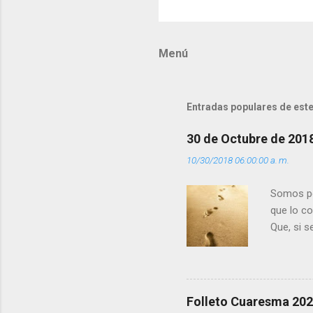
o
m
Menú
e
n
t
Entradas populares de este
a
r
30 de Octubre de 201
i
10/30/2018 06:00:00 a. m.
o
s
Somos per
que lo c
Que, si 
la luz d
que los 
pero tú 
”. - ¿Te 
Folleto Cuaresma 20
del Día (