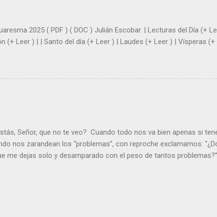
|
uaresma 2025 ( PDF ) ( DOC ) Julián Escobar. | Lecturas del Día (+ Lee
n (+ Leer ) | | Santo del día (+ Leer ) | Laudes (+ Leer ) | Vísperas (+ 
stás, Señor, que no te veo? Cuando todo nos va bien apenas si ten
ndo nos zarandean los “problemas”, con reproche exclamamos: “¿Dó
que me dejas solo y desamparado con el peso de tantos problemas?”.
orque me buscas entre los muertos, en la tumba vacía, y yo estoy 
loras tus problemas y no gozas de la vida. ¿Cómo puedes creer que 
es de la vida? Debes resucitar conmigo. Renueva tus ojos para pode
er más. Hazte preguntas como: - ¿Te despiertas con ánimo, de ser fe
¿Sientes que tu vida tiene sentido? - ¿Valoras lo que haces porque e