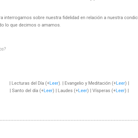
ra interrogarnos sobre nuestra fidelidad en relación a nuestra condic
todo lo que decimos o amamos.
os?
| Lecturas del Día (+
Leer
). | Evangelio y Meditación (+
Leer
) |
| Santo del día (+
Leer
) | Laudes (+
Leer
) | Vísperas (+
Leer
) |