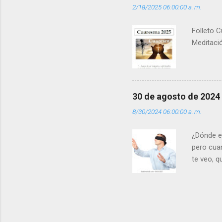
2/18/2025 06:00:00 a. m.
(+ Leer ) 
Folleto C
Meditació
30 de agosto de 2024
8/30/2024 06:00:00 a. m.
¿Dónde e
pero cua
te veo, 
me ves p
porque l
los dolor
poder cre
demás? - 