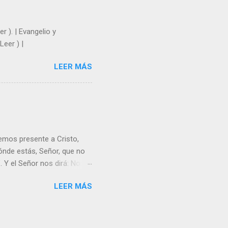
r ). | Evangelio y
Leer ) |
LEER MÁS
emos presente a Cristo,
nde estás, Señor, que no
 Y el Señor nos dirá: No
Resucitado. No me ves
LEER MÁS
Yo dejo a nadie sólo con
r verme, renueva tu fe para
liz y hacer feliz a los
s útil para ti y los demás?