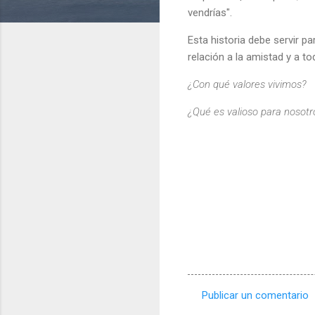
vendrías".
Esta historia debe servir pa
relación a la amistad y a 
¿Con qué valores vivimos?
¿Qué es valioso para nosotr
Publicar un comentario
C