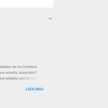
gilidades de los hombres
 nos enseña Jesucristo?
dversidades con la fuerza y
e nosotros. Amar es hacer
LEER MÁS
y un árbol sin frutos,
los días del sol abrasador
 Julián Escobar. | Lecturas
| Laudes (+ Leer ) | Vísperas