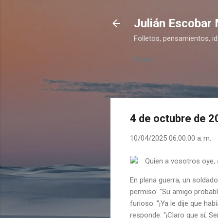
Julián Escobar
Folletos, pensamientos, i
Menú
4 de octubre de 
10/04/2025 06:00:00 a. m.
Quien a vosotros oye, 
En plena guerra, un soldado
permiso: "Su amigo probable
furioso: "¡Ya le dije que ha
responde: "¡Claro que sí, S