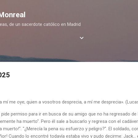
Ir al contenido principal
 Monreal
deas, de un sacerdote católico en Madrid
2025
a mí me oye; quien a vosotros desprecia, a mí me desprecia». (Luca
 pide permiso para ir en busca de su amigo que no ha regresado de la
mente ha muerto". Pero él sale a buscarlo y regresa con el cadáver 
bía muerto!". "¿Merecía la pena su esfuerzo y peligro?". El soldado, c
eñor! Cuando lo encontré todavía estaba vivo y pudo decirme: Jack..