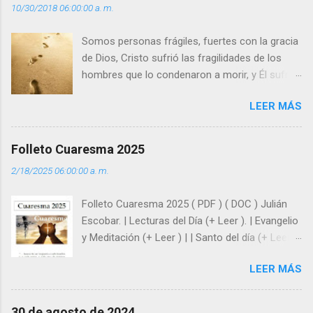
10/30/2018 06:00:00 a. m.
o
s
Somos personas frágiles, fuertes con la gracia
de Dios, Cristo sufrió las fragilidades de los
hombres que lo condenaron a morir, y Él sufrió
como hombre esas fragilidades. ¿Qué nos
LEER MÁS
enseña Jesucristo? Que, si seguimos sus
huellas, sin ser superhombres, podemos
afrontar las adversidades con la fuerza y la luz
Folleto Cuaresma 2025
del amor. Sentirse amado es saber que Dios
2/18/2025 06:00:00 a. m.
siempre está pendiente de nosotros. Amar es
hacer que los demás se sientan acompañados
Folleto Cuaresma 2025 ( PDF ) ( DOC ) Julián
y protegidos por nosotros. “ Señor, soy un
Escobar. | Lecturas del Día (+ Leer ). | Evangelio
árbol sin frutos, pero tú me das la savia para
y Meditación (+ Leer ) | | Santo del día (+ Leer )
que al menos mis ramas y hojas den sombra
| Laudes (+ Leer ) | Vísperas (+ Leer ) |
en los días del sol abrasador ”. - ¿Te sientes
LEER MÁS
super hombre? - ¿Superas tu fragilidad con la
gracia de Dios? Julián Escobar. | Lecturas del
Día (+ Leer ). | Evangelio y Meditación (+ Leer ) |
30 de agosto de 2024