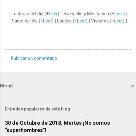
| Lecturas del Día (+
Leer
). | Evangelio y Meditación (+
Leer
) |
| Santo del día (+
Leer
) | Laudes (+
Leer
) | Vísperas (+
Leer
) |
Publicar un comentario
C
o
m
Menú
e
n
t
Entradas populares de este blog
a
30 de Octubre de 2018. Martes ¡No somos
r
“superhombres”!
i