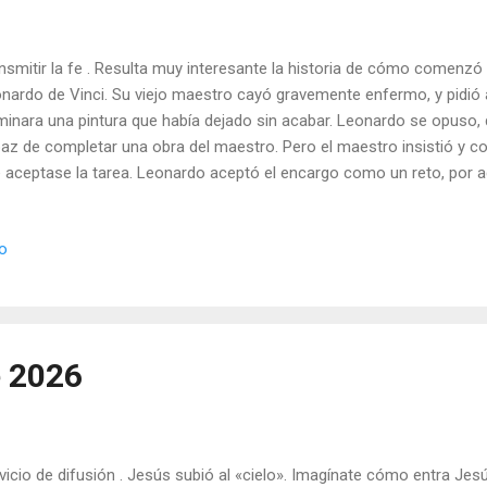
nsmitir la fe . Resulta muy interesante la historia de cómo comenzó l
nardo de Vinci. Su viejo maestro cayó gravemente enfermo, y pidió 
minara una pintura que había dejado sin acabar. Leonardo se opuso, 
az de completar una obra del maestro. Pero el maestro insistió y 
 aceptase la tarea. Leonardo aceptó el encargo como un reto, por a
eciaba mucho. Trabajó con todo empeño y, cuando quedó terminado e
banzas de todas partes. Su maestro quedó tan impresionado por el t
io
ildad, le dijo a Leonardo: «Hijo mío, desde ahora no hace falta que 
oficio a Leonardo. Pide valor para cumplir la misión de Cristo en lo g
siera quedar totalmente agotado, cuando muera; porque cuanto má
ré vivido. La vida no es, para mí, una pequeña vela. Es una ...
e 2026
vicio de difusión . Jesús subió al «cielo». Imagínate cómo entra Jesú