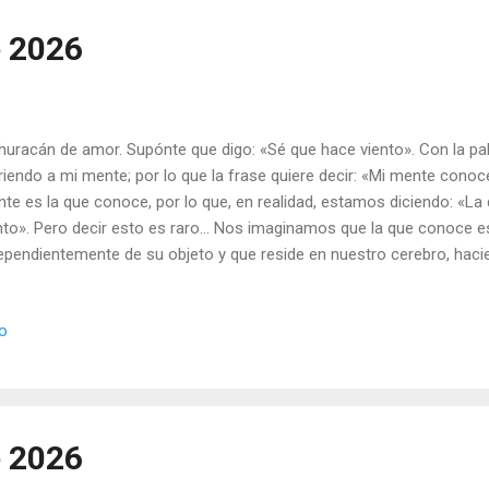
á muerta, sino d...
e 2026
huracán de amor. Supónte que digo: «Sé que hace viento». Con la p
iriendo a mi mente; por lo que la frase quiere decir: «Mi mente conoc
te es la que conoce, por lo que, en realidad, estamos diciendo: «L
nto». Pero decir esto es raro... Nos imaginamos que la que conoce e
ependientemente de su objeto y que reside en nuestro cerebro, haci
ndo exterior» para ver lo que allí pasa. Como cuando usamos una re
ndo decimos: «Sé que está soplando el viento», no pensamos que h
io
re algo. El «viento» va con el «soplar». Si no sopla, no hay viento...
í el conocer es inseparable del viento. Podemos decir: «Viento», y es
sencia del conocimiento y la presencia de la actividad de soplar. T
bién el poder de transformar, porque transforma a...
e 2026