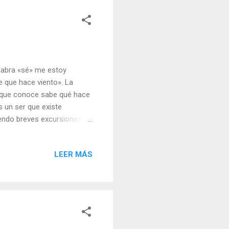
alabra «sé» me estoy
e que hace viento». La
a que conoce sabe qué hace
s un ser que existe
endo breves excursiones al
gla para medir algo...
ay algo que está soplando
LEER MÁS
 «Conocer» es conocer algo.
to basta. Indica la
hich Nhat Hanh El amor posee