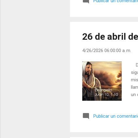
Publicar un comentar
Hij
ens
rea
dud
26 de abril d
4/26/2026 06:00:00 a. m.
Dom
sig
mis
lla
un 
Jes
es 
Publicar un comentar
se 
dur
a l