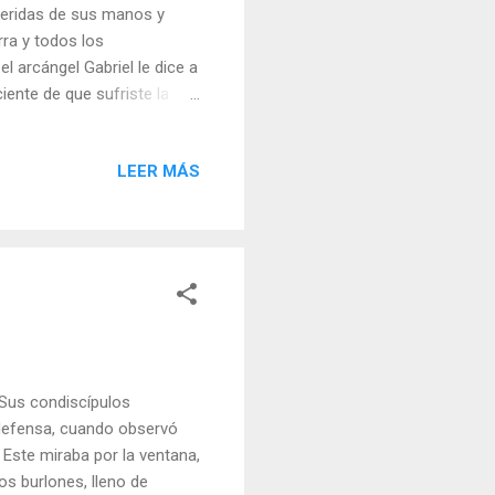
heridas de sus manos y
rra y todos los
el arcángel Gabriel le dice a
ente de que sufriste la
le respondió Cristo–, por
s y misión. Estoy seguro
LEER MÁS
 Gabriel–. Después de
arte de ellos, lo que no
ncluso te olvidarán. Es
 Sus condiscípulos
 defensa, cuando observó
. Este miraba por la ventana,
los burlones, lleno de