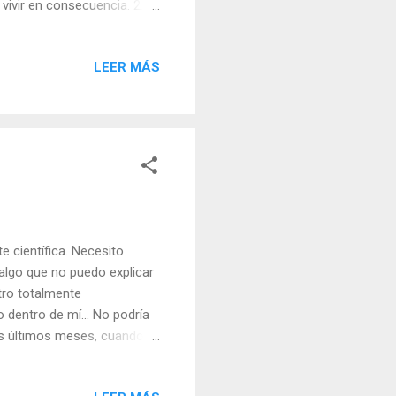
 vivir en consecuencia. 2.
ceptar los cambios que se
 por tensiones y
LEER MÁS
r las causas ocultas y los
elicidad en dar que en
apaces de tratar a la gente
 científica. Necesito
 algo que no puedo explicar
tro totalmente
 dentro de mí... No podría
os últimos meses, cuando
o y estupefacto ante esta
s o dudar de que él es: el