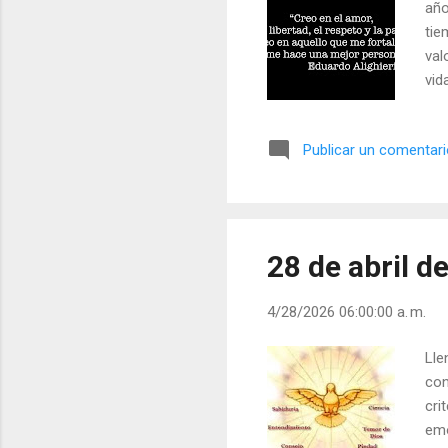
año
tie
val
vid
mí 
ale
Publicar un comentar
com
hab
rec
la 
28 de abril d
4/28/2026 06:00:00 a. m.
Lle
con
cri
emo