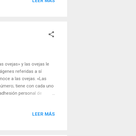
LEER MÁS
nzudamente en lo que me
aban. Jesús se me volvió
plicable, incluso en mis
 ovejas» y las ovejas le
ágenes referidas a sí
onoce a las ovejas. «Las
número; tiene con cada uno
 adhesión personal de
unos se piensen que Jesús
s da! ¡No! Quien se salve
LEER MÁS
eron de Cristo muchos otros
había muerto, y dirigiéndose
nto y lloráis? La muchacha no