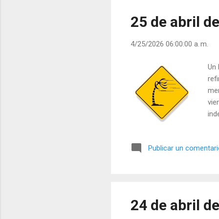
est
25 de abril d
4/25/2026 06:00:00 a. m.
Un 
ref
men
vie
ind
«mu
Cua
Publicar un comentar
sob
Aqu
pre
tam
24 de abril d