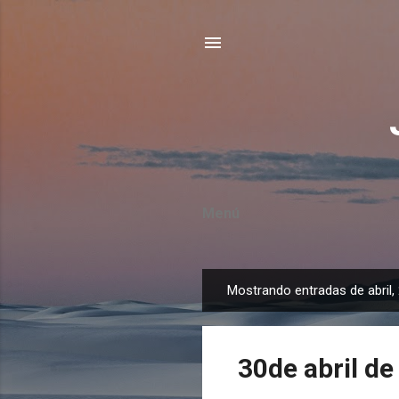
Menú
Mostrando entradas de abril,
E
n
t
30de abril de
r
a