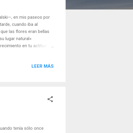
lski—, en mis paseos por
tarde, cuando iba al
que las flores eran bellas
su lugar natural»
recimiento en tu actitud
s un don de Dios y que, de
regalos auténticos que
LEER MÁS
su presencia. Pero Dios no
ara nosotros. Se nos está
eino de Cristo. Julián
 cuando tenía sólo once