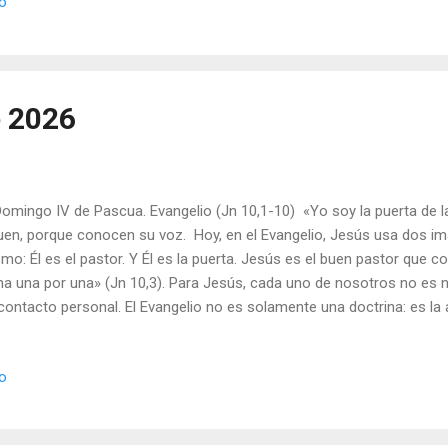
io
o de Dios. Resumiendo: pienso que comencé a creer firme y concie
eñaron desde niño. Comencé a ver lo que los apóstoles veían y am
l... Todavía tengo dudas ocasionales pero, dentro de mí, hay algo inex
as. Llamadlo insensato, psicótico o lo que queráis... Yo no...
e 2026
ingo IV de Pascua. Evangelio (Jn 10,1-10) «Yo soy la puerta de las
uen, porque conocen su voz. Hoy, en el Evangelio, Jesús usa dos im
mo: Él es el pastor. Y Él es la puerta. Jesús es el buen pastor que c
ma una por una» (Jn 10,3). Para Jesús, cada uno de nosotros no es 
contacto personal. El Evangelio no es solamente una doctrina: es la
ús con nosotros. Hoy, un ecumenismo mal entendido hace que alg
uno de tantos salvadores: Jesús, Buda, Confucio…, Mahoma, ¡qué má
io
salvará por Jesucristo, aunque en esta vida no lo sepa. Como se ri
ante su vida terrena. Como cuando se acercó a la hija de Jairo, que 
as plañideras, que lloraban y gritaban les dijo: “¿De qué os afligís ta