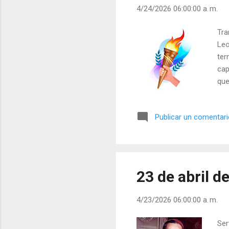
4/24/2026 06:00:00 a. m.
Tra
Leo
ter
cap
que
apr
ala
Publicar un comentar
hum
el 
Qui
hab
23 de abril d
4/23/2026 06:00:00 a. m.
Ser