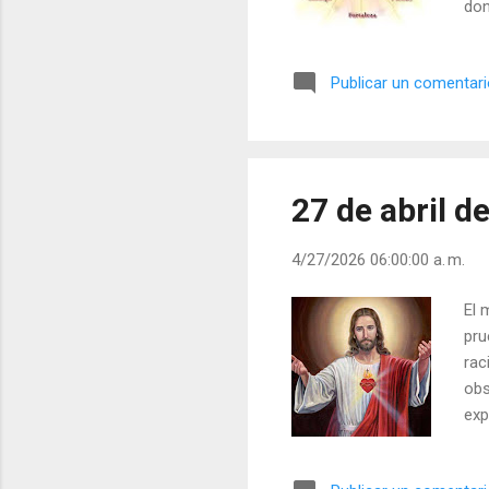
don
Ten
pro
Publicar un comentar
ans
sín
rec
de 
27 de abril d
4/27/2026 06:00:00 a. m.
El 
pru
rac
obs
exp
com
gen