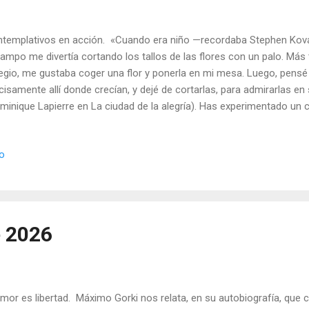
templativos en acción. «Cuando era niño —recordaba Stephen Kova
campo me divertía cortando los tallos de las flores con un palo. Más 
egio, me gustaba coger una flor y ponerla en mi mesa. Luego, pensé 
cisamente allí donde crecían, y dejé de cortarlas, para admirarlas en 
minique Lapierre en La ciudad de la alegría). Has experimentado un c
ia Dios, durante el curso de este programa. Sabes que la Creación e
 manera muy real, Dios está presente en este don suyo. Todos los 
io
ibimos de parte de los que nos aman, contienen, de alguna manera, 
á meramente presente en sus dones, está, activo, conservándolos p
do constantemente y, a través de nosotros, está construyendo el R
obar. | Lecturas del Día (+ Leer ). | Evan...
e 2026
amor es libertad. Máximo Gorki nos relata, en su autobiografía, que