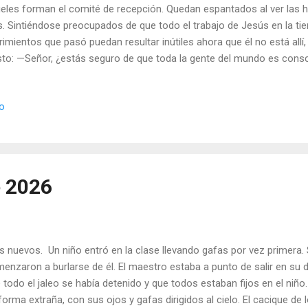
eles forman el comité de recepción. Quedan espantados al ver las 
s. Sintiéndose preocupados de que todo el trabajo de Jesús en la tie
rimientos que pasó puedan resultar inútiles ahora que él no está allí, 
sto: —Señor, ¿estás seguro de que toda la gente del mundo es consci
ión por el gran amor que tienes hacia toda la humanidad? —Bueno –
ra sólo un pequeño grupo de mis discípulos conoce mis sufrimiento
io
que ellos se lo comunicarán a los demás. —No funcionará –protestó
o, los seres humanos son muy débiles y poco serios. Para la mayor p
 no lo creen. Las generaciones venideras comenzarán a dudar de ti, i
asiado arriesgado fiarse solamente de un puñado de hombre...
e 2026
s nuevos. Un niño entró en la clase llevando gafas por vez primera.
enzaron a burlarse de él. El maestro estaba a punto de salir en su
 todo el jaleo se había detenido y que todos estaban fijos en el niño
forma extraña, con sus ojos y gafas dirigidos al cielo. El cacique de 