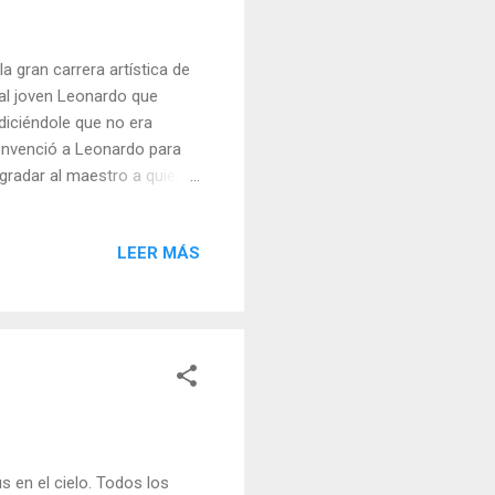
a gran carrera artística de
al joven Leonardo que
diciéndole que no era
convenció a Leonardo para
gradar al maestro a quien
l cuadro, le llovieron
rabajo que, lleno de
LEER MÁS
yo pinte más». Y le traspasó
rande y en lo pequeño.
s haya trabajado, más
s en el cielo. Todos los