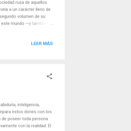
ociedad rusa de aquellos
evela a un carácter lleno de
El segundo volumen de su
 a este mundo —y también a
corro festivo, en una
áramos una vida que había
LEER MÁS
ada». Los discípulos se
el Calvario. Se sentían
nicó una fe capaz de mover
biduría, inteligencia,
ompara estos dones con los
ía de poseer toda persona
vamente con la realidad. El