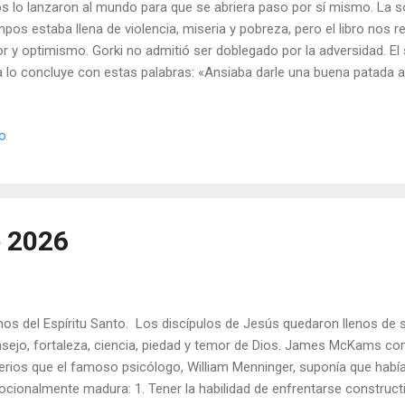
s lo lanzaron al mundo para que se abriera paso por sí mismo. La s
mpos estaba llena de violencia, miseria y pobreza, pero el libro nos r
or y optimismo. Gorki no admitió ser doblegado por la adversidad. 
a lo concluye con estas palabras: «Ansiaba darle una buena patada
mismo—'para que todo, incluido yo mismo, comenzara a bailar en un 
gre danza en la que todos nos amáramos los unos a los otros y am
io
enzado para ser transformada en otra vida más bella, activa y honr
ían recluido tras cerrojos después de los trágicos acontecimientos d
hazados y deprimidos. La presencia del Señor Resucitado les comu
roca que tapaba la cueva de sus corazones. El E...
e 2026
nos del Espíritu Santo. Los discípulos de Jesús quedaron llenos de sa
sejo, fortaleza, ciencia, piedad y temor de Dios. James McKams c
terios que el famoso psicólogo, William Menninger, suponía que hab
cionalmente madura: 1. Tener la habilidad de enfrentarse constructi