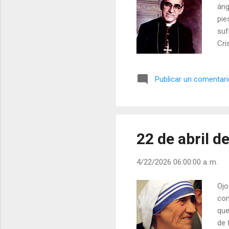
áng
pie
suf
Cri
Pas
aho
Publicar un comentar
de 
tod
ven
dem
22 de abril d
4/22/2026 06:00:00 a. m.
Ojo
com
que
de 