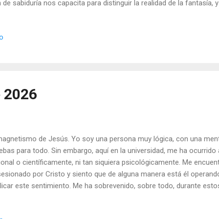
 de sabiduría nos capacita para distinguir la realidad de la fantasía, y
er capacidad de adaptarse al cambio. La inteligencia nos ayuda a a
ducen para el bien común. 3. Ser libre ante los síntomas producidos
io
iedades. El consejo nos lleva a indagar bajo lo visible, para descubri
tomas de las tensiones y los miedos. 4. Ser capaces de sentir más f
ibir. La piedad nos protege del egoísmo (ver Hechos 20, 25). 5. Ser c
una manera apropiada: colab...
e 2026
magnetismo de Jesús. Yo soy una persona muy lógica, con una mente
ebas para todo. Sin embargo, aquí en la universidad, me ha ocurrido
ional o científicamente, ni tan siquiera psicológicamente. Me encuen
esionado por Cristo y siento que de alguna manera está él operando
licar este sentimiento. Me ha sobrevenido, sobre todo, durante est
encé a leer acerca de los primeros cristianos. Quedé tan asombrad
te, que llegué a la conclusión de que no es posible cuestionar a Jesú