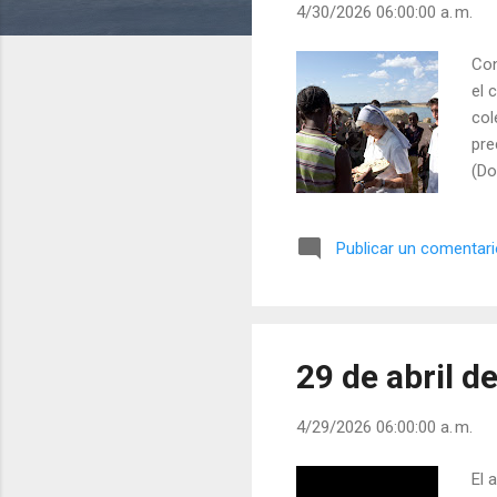
4/30/2026 06:00:00 a. m.
d
a
Con
s
el 
col
pre
(Do
hac
una
Publicar un comentar
rec
est
dan
Esc
29 de abril d
4/29/2026 06:00:00 a. m.
El 