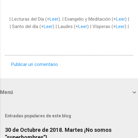
| Lecturas del Día (+
Leer
). | Evangelio y Meditación (+
Leer
) |
| Santo del día (+
Leer
) | Laudes (+
Leer
) | Vísperas (+
Leer
) |
Publicar un comentario
C
o
m
Menú
e
n
t
Entradas populares de este blog
a
30 de Octubre de 2018. Martes ¡No somos
r
“superhombres”!