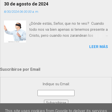
Día (+ Leer ). | Evangelio y Meditación (+ Leer ) |
30 de agosto de 2024
| Santo del día (+ Leer ) | Laudes (+ Leer ) |
8/30/2024 06:00:00 a. m.
Vísperas (+ Leer ) |
¿Dónde estás, Señor, que no te veo? Cuando
todo nos va bien apenas si tenemos presente a
Cristo, pero cuando nos zarandean los
“problemas”, con reproche exclamamos:
LEER MÁS
“¿Dónde estás, Señor, que no te veo, que me
dejas solo y desamparado con el peso de
tantos problemas?”. Y el Señor nos dirá: No me
ves porque me buscas entre los muertos, en la
Suscribirse por Email
tumba vacía, y yo estoy Resucitado. No me ves
porque lloras tus problemas y no gozas de la
vida. ¿Cómo puedes creer que Yo dejo a nadie
Indique su Email:
sólo con los dolores de la vida? Debes
resucitar conmigo. Renueva tus ojos para
poder verme, renueva tu fe para poder creer
más. Hazte preguntas como: - ¿Te despiertas
This site uses cookies from Google to deliver its services
Proporcionado por
FeedBurner