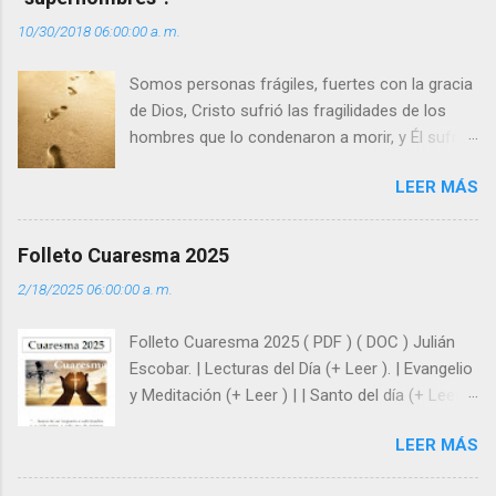
i
10/30/2018 06:00:00 a. m.
o
s
Somos personas frágiles, fuertes con la gracia
de Dios, Cristo sufrió las fragilidades de los
hombres que lo condenaron a morir, y Él sufrió
como hombre esas fragilidades. ¿Qué nos
LEER MÁS
enseña Jesucristo? Que, si seguimos sus
huellas, sin ser superhombres, podemos
afrontar las adversidades con la fuerza y la luz
Folleto Cuaresma 2025
del amor. Sentirse amado es saber que Dios
2/18/2025 06:00:00 a. m.
siempre está pendiente de nosotros. Amar es
hacer que los demás se sientan acompañados
Folleto Cuaresma 2025 ( PDF ) ( DOC ) Julián
y protegidos por nosotros. “ Señor, soy un
Escobar. | Lecturas del Día (+ Leer ). | Evangelio
árbol sin frutos, pero tú me das la savia para
y Meditación (+ Leer ) | | Santo del día (+ Leer )
que al menos mis ramas y hojas den sombra
| Laudes (+ Leer ) | Vísperas (+ Leer ) |
en los días del sol abrasador ”. - ¿Te sientes
LEER MÁS
super hombre? - ¿Superas tu fragilidad con la
gracia de Dios? Julián Escobar. | Lecturas del