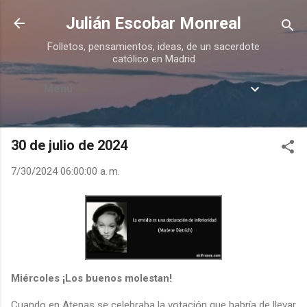
Ir al contenido principal
Julián Escobar Monreal
Folletos, pensamientos, ideas, de un sacerdote
católico en Madrid
Menú
30 de julio de 2024
7/30/2024 06:00:00 a. m.
Miércoles ¡Los buenos molestan!
Cuando en Atenas se celebraba la votación que habría de llevar