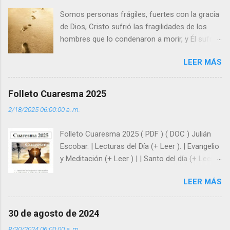
s
Somos personas frágiles, fuertes con la gracia
de Dios, Cristo sufrió las fragilidades de los
hombres que lo condenaron a morir, y Él sufrió
como hombre esas fragilidades. ¿Qué nos
LEER MÁS
enseña Jesucristo? Que, si seguimos sus
huellas, sin ser superhombres, podemos
afrontar las adversidades con la fuerza y la luz
Folleto Cuaresma 2025
del amor. Sentirse amado es saber que Dios
2/18/2025 06:00:00 a. m.
siempre está pendiente de nosotros. Amar es
hacer que los demás se sientan acompañados
Folleto Cuaresma 2025 ( PDF ) ( DOC ) Julián
y protegidos por nosotros. “ Señor, soy un
Escobar. | Lecturas del Día (+ Leer ). | Evangelio
árbol sin frutos, pero tú me das la savia para
y Meditación (+ Leer ) | | Santo del día (+ Leer )
que al menos mis ramas y hojas den sombra
| Laudes (+ Leer ) | Vísperas (+ Leer ) |
en los días del sol abrasador ”. - ¿Te sientes
LEER MÁS
super hombre? - ¿Superas tu fragilidad con la
gracia de Dios? Julián Escobar. | Lecturas del
Día (+ Leer ). | Evangelio y Meditación (+ Leer ) |
30 de agosto de 2024
| Santo del día (+ Leer ) | Laudes (+ Leer ) |
8/30/2024 06:00:00 a. m.