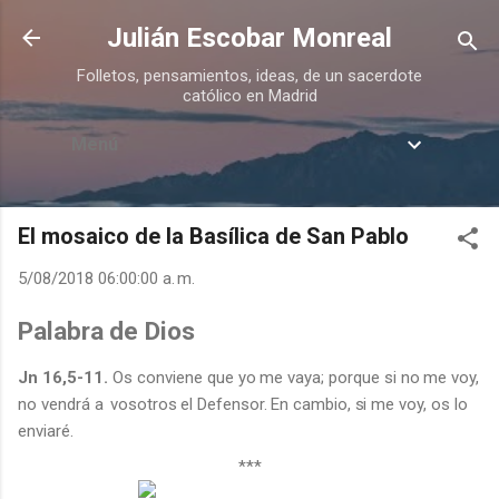
Ir al contenido principal
Julián Escobar Monreal
Folletos, pensamientos, ideas, de un sacerdote
católico en Madrid
Menú
El mosaico de la Basílica de San Pablo
5/08/2018 06:00:00 a. m.
Palabra
de
Dios
Jn
16,5-11.
Os
conviene
que
yo
me
vaya;
porque
si
no
me
voy,
no
vendrá
a
vosotros
el
Defensor.
En
cambio,
si
me
voy,
os
lo
enviaré.
***