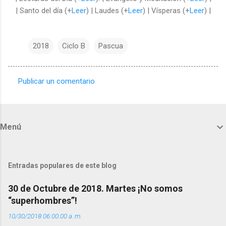
| Santo del día (+
Leer
) | Laudes (+
Leer
) | Vísperas (+
Leer
) |
2018
Ciclo B
Pascua
Publicar un comentario
C
o
m
Menú
e
n
t
Entradas populares de este blog
a
30 de Octubre de 2018. Martes ¡No somos
r
“superhombres”!
i
10/30/2018 06:00:00 a. m.
o