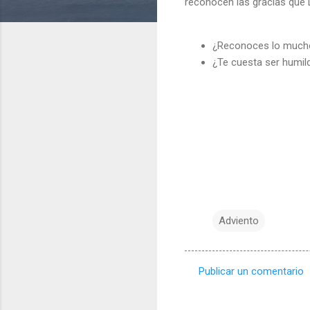
reconocen las gracias que 
¿Reconoces lo mucho
¿Te cuesta ser humil
Adviento
Publicar un comentario
C
o