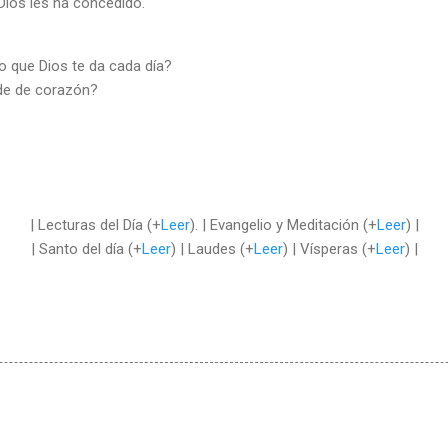
Dios les ha concedido.
 que Dios te da cada día?
de de corazón?
| Lecturas del Día (+
Leer
). | Evangelio y Meditación (+
Leer
) |
| Santo del día (+
Leer
) | Laudes (+
Leer
) | Vísperas (+
Leer
) |