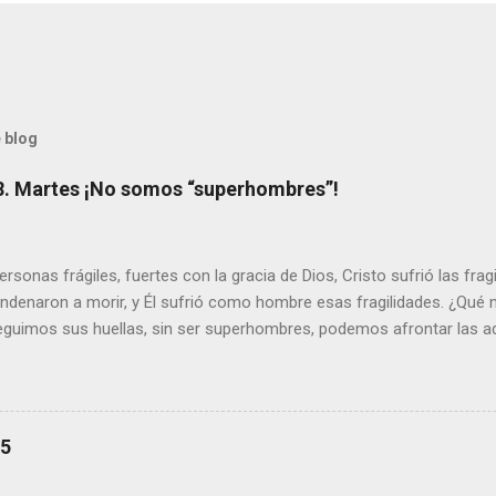
 blog
8. Martes ¡No somos “superhombres”!
sonas frágiles, fuertes con la gracia de Dios, Cristo sufrió las fra
ondenaron a morir, y Él sufrió como hombre esas fragilidades. ¿Qué
seguimos sus huellas, sin ser superhombres, podemos afrontar las a
el amor. Sentirse amado es saber que Dios siempre está pendiente d
demás se sientan acompañados y protegidos por nosotros. “ Señor, so
me das la savia para que al menos mis ramas y hojas den sombra en 
sientes super hombre? - ¿Superas tu fragilidad con la gracia de Dios?
25
+ Leer ). | Evangelio y Meditación (+ Leer ) | | Santo del día (+ Leer ) 
|