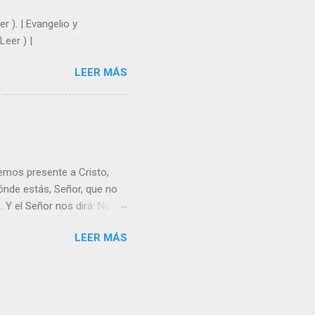
r ). | Evangelio y
Leer ) |
LEER MÁS
emos presente a Cristo,
nde estás, Señor, que no
 Y el Señor nos dirá: No
Resucitado. No me ves
LEER MÁS
Yo dejo a nadie sólo con
r verme, renueva tu fe para
liz y hacer feliz a los
s útil para ti y los demás?
orazón tiene más fuerza el