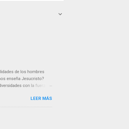
gilidades de los hombres
 nos enseña Jesucristo?
dversidades con la fuerza y
e nosotros. Amar es hacer
LEER MÁS
y un árbol sin frutos,
los días del sol abrasador
 Julián Escobar. | Lecturas
| Laudes (+ Leer ) | Vísperas