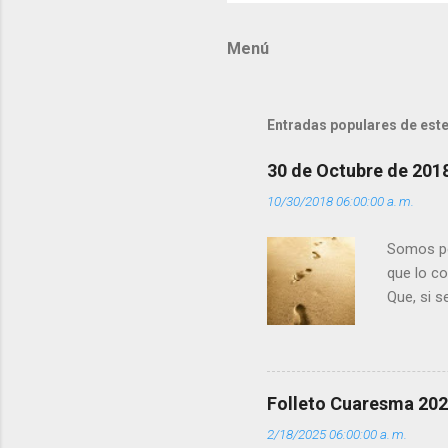
m
Menú
e
n
t
Entradas populares de este
a
r
30 de Octubre de 201
i
10/30/2018 06:00:00 a. m.
o
s
Somos per
que lo c
Que, si 
la luz d
que los 
pero tú 
”. - ¿Te 
Folleto Cuaresma 20
del Día (
2/18/2025 06:00:00 a. m.
(+ Leer ) 