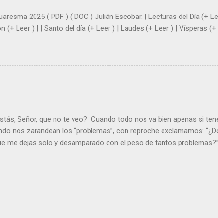
uaresma 2025 ( PDF ) ( DOC ) Julián Escobar. | Lecturas del Día (+ Lee
n (+ Leer ) | | Santo del día (+ Leer ) | Laudes (+ Leer ) | Vísperas (+ 
stás, Señor, que no te veo? Cuando todo nos va bien apenas si ten
ndo nos zarandean los “problemas”, con reproche exclamamos: “¿Dó
que me dejas solo y desamparado con el peso de tantos problemas?”.
orque me buscas entre los muertos, en la tumba vacía, y yo estoy 
loras tus problemas y no gozas de la vida. ¿Cómo puedes creer que 
es de la vida? Debes resucitar conmigo. Renueva tus ojos para pode
er más. Hazte preguntas como: - ¿Te despiertas con ánimo, de ser fe
¿Sientes que tu vida tiene sentido? - ¿Valoras lo que haces porque e
ntes fuerte y valiente para vivir la fe en público? - ¿En tu mente y c