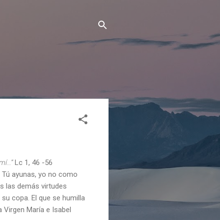
 mí…”
Lc 1, 46 -56
o. Tú ayunas, yo no como
as las demás virtudes
 su copa. El que se humilla
 Virgen María e Isabel