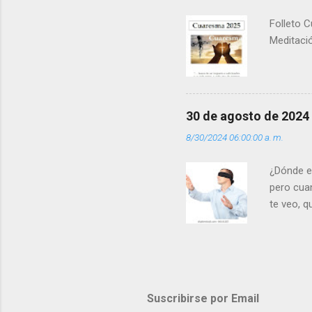
Folleto C
Meditació
30 de agosto de 2024
8/30/2024 06:00:00 a. m.
¿Dónde e
pero cua
te veo, 
me ves p
porque l
los dolor
poder cre
demás? - 
Suscribirse por Email
- ¿Te sie