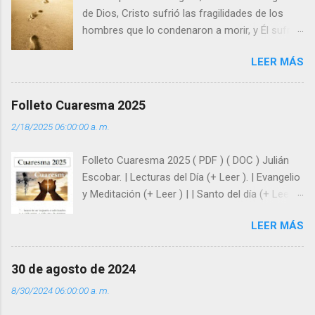
de Dios, Cristo sufrió las fragilidades de los
hombres que lo condenaron a morir, y Él sufrió
como hombre esas fragilidades. ¿Qué nos
LEER MÁS
enseña Jesucristo? Que, si seguimos sus
huellas, sin ser superhombres, podemos
afrontar las adversidades con la fuerza y la luz
Folleto Cuaresma 2025
del amor. Sentirse amado es saber que Dios
2/18/2025 06:00:00 a. m.
siempre está pendiente de nosotros. Amar es
hacer que los demás se sientan acompañados
Folleto Cuaresma 2025 ( PDF ) ( DOC ) Julián
y protegidos por nosotros. “ Señor, soy un
Escobar. | Lecturas del Día (+ Leer ). | Evangelio
árbol sin frutos, pero tú me das la savia para
y Meditación (+ Leer ) | | Santo del día (+ Leer )
que al menos mis ramas y hojas den sombra
| Laudes (+ Leer ) | Vísperas (+ Leer ) |
en los días del sol abrasador ”. - ¿Te sientes
LEER MÁS
super hombre? - ¿Superas tu fragilidad con la
gracia de Dios? Julián Escobar. | Lecturas del
Día (+ Leer ). | Evangelio y Meditación (+ Leer ) |
30 de agosto de 2024
| Santo del día (+ Leer ) | Laudes (+ Leer ) |
8/30/2024 06:00:00 a. m.
Vísperas (+ Leer ) |