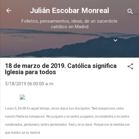
Ir al contenido principal
Julián Escobar Monreal
Folletos, pensamientos, ideas, de un sacerdote
católico en Madrid
Menú
18 de marzo de 2019. Católica significa
Iglesia para todos
3/18/2019 06:00:00 a. m.
Lucas 6, 36-38 En aquel tiempo, Jesús dijo a sus discípulos: "Sed compasivos, como
vuestro Padre es compasivo. No juzguéis y no seréis juzgados, no condenéis y no seréis
condenados; perdonad y seréis perdonados. Dad y se os dará. Porque con la medida con
que midáis se os medirá.