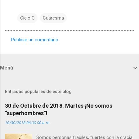
Ciclo C
Cuaresma
Publicar un comentario
C
o
m
Menú
e
n
t
Entradas populares de este blog
a
30 de Octubre de 2018. Martes ¡No somos
r
“superhombres”!
i
10/30/2018 06:00:00 a. m.
o
s
Somos personas frágiles, fuertes con la gracia