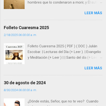
hombres que lo condenaron a morir, y Él sufrió
como hombre esas fragilidades. ¿Qué nos
LEER MÁS
enseña Jesucristo? Que, si seguimos sus
huellas, sin ser superhombres, podemos
afrontar las adversidades con la fuerza y la luz
Folleto Cuaresma 2025
del amor. Sentirse amado es saber que Dios
2/18/2025 06:00:00 a. m.
siempre está pendiente de nosotros. Amar es
hacer que los demás se sientan acompañados
Folleto Cuaresma 2025 ( PDF ) ( DOC ) Julián
y protegidos por nosotros. “ Señor, soy un
Escobar. | Lecturas del Día (+ Leer ). | Evangelio
árbol sin frutos, pero tú me das la savia para
y Meditación (+ Leer ) | | Santo del día (+ Leer )
que al menos mis ramas y hojas den sombra
| Laudes (+ Leer ) | Vísperas (+ Leer ) |
en los días del sol abrasador ”. - ¿Te sientes
LEER MÁS
super hombre? - ¿Superas tu fragilidad con la
gracia de Dios? Julián Escobar. | Lecturas del
Día (+ Leer ). | Evangelio y Meditación (+ Leer ) |
30 de agosto de 2024
| Santo del día (+ Leer ) | Laudes (+ Leer ) |
8/30/2024 06:00:00 a. m.
Vísperas (+ Leer ) |
¿Dónde estás, Señor, que no te veo? Cuando