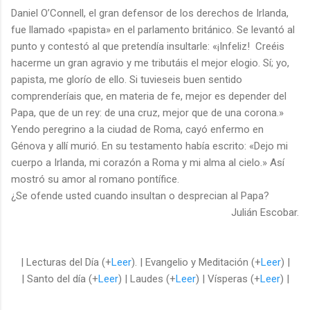
Daniel O’Connell, el gran defensor de los derechos de Irlanda,
fue llamado «papista» en el parlamento británico. Se levantó al
punto y contestó al que pretendía insultarle: «¡Infeliz! Creéis
hacerme un gran agravio y me tributáis el mejor elogio. Sí; yo,
papista, me glorío de ello. Si tuvieseis buen sentido
comprenderíais que, en materia de fe, mejor es depender del
Papa, que de un rey: de una cruz, mejor que de una corona.»
Yendo peregrino a la ciudad de Roma, cayó enfermo en
Génova y allí murió. En su testamento había escrito: «Dejo mi
cuerpo a Irlanda, mi corazón a Roma y mi alma al cielo.» Así
mostró su amor al romano pontífice.
¿Se ofende usted cuando insultan o desprecian al Papa?
Julián Escobar.
| Lecturas del Día (+
Leer
). | Evangelio y Meditación (+
Leer
) |
| Santo del día (+
Leer
) | Laudes (+
Leer
) | Vísperas (+
Leer
) |