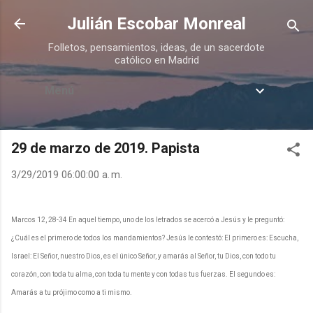
Ir al contenido principal
Julián Escobar Monreal
Folletos, pensamientos, ideas, de un sacerdote
católico en Madrid
Menú
29 de marzo de 2019. Papista
3/29/2019 06:00:00 a. m.
Marcos 12, 28-34 En aquel tiempo, uno de los letrados se acercó a Jesús y le preguntó:
¿Cuál es el primero de todos los mandamientos? Jesús le contestó: El primero es: Escucha,
Israel: El Señor, nuestro Dios, es el único Señor, y amarás al Señor, tu Dios, con todo tu
corazón, con toda tu alma, con toda tu mente y con todas tus fuerzas. El segundo es:
Amarás a tu prójimo como a ti mismo.