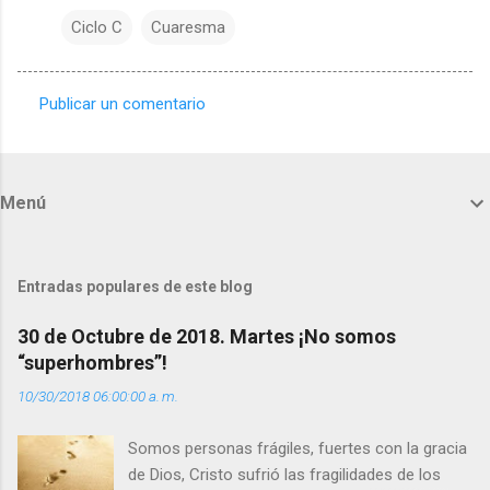
Ciclo C
Cuaresma
Publicar un comentario
C
o
m
Menú
e
n
t
Entradas populares de este blog
a
30 de Octubre de 2018. Martes ¡No somos
r
“superhombres”!
i
10/30/2018 06:00:00 a. m.
o
s
Somos personas frágiles, fuertes con la gracia
de Dios, Cristo sufrió las fragilidades de los