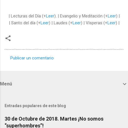
| Lecturas del Día (+
Leer
). | Evangelio y Meditación (+
Leer
) |
| Santo del día (+
Leer
) | Laudes (+
Leer
) | Vísperas (+
Leer
) |
Publicar un comentario
C
o
m
Menú
e
n
t
Entradas populares de este blog
a
30 de Octubre de 2018. Martes ¡No somos
r
“superhombres”!
i