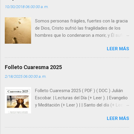
10/30/2018 06:00:00 a. m.
o
s
Somos personas frágiles, fuertes con la gracia
de Dios, Cristo sufrió las fragilidades de los
hombres que lo condenaron a morir, y Él sufrió
como hombre esas fragilidades. ¿Qué nos
LEER MÁS
enseña Jesucristo? Que, si seguimos sus
huellas, sin ser superhombres, podemos
afrontar las adversidades con la fuerza y la luz
Folleto Cuaresma 2025
del amor. Sentirse amado es saber que Dios
2/18/2025 06:00:00 a. m.
siempre está pendiente de nosotros. Amar es
hacer que los demás se sientan acompañados
Folleto Cuaresma 2025 ( PDF ) ( DOC ) Julián
y protegidos por nosotros. “ Señor, soy un
Escobar. | Lecturas del Día (+ Leer ). | Evangelio
árbol sin frutos, pero tú me das la savia para
y Meditación (+ Leer ) | | Santo del día (+ Leer )
que al menos mis ramas y hojas den sombra
| Laudes (+ Leer ) | Vísperas (+ Leer ) |
en los días del sol abrasador ”. - ¿Te sientes
LEER MÁS
super hombre? - ¿Superas tu fragilidad con la
gracia de Dios? Julián Escobar. | Lecturas del