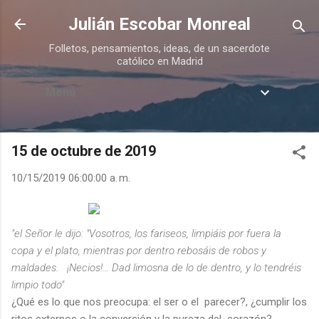
Ir al contenido principal
Julián Escobar Monreal
Folletos, pensamientos, ideas, de un sacerdote
católico en Madrid
Menú
15 de octubre de 2019
10/15/2019 06:00:00 a. m.
"el Señor le dijo: "Vosotros, los fariseos, limpiáis por fuera la
copa y el plato, mientras por dentro rebosáis de robos y
maldades. ¡Necios!... Dad limosna de lo de dentro, y lo tendréis
limpio todo"
¿Qué es lo que nos preocupa: el ser o el parecer?, ¿cumplir los
ritos externos o la conversión y la pureza del corazón?