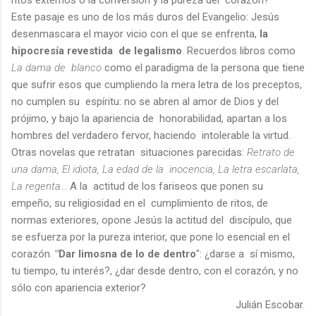
Este pasaje es uno de los más duros del Evangelio: Jesús
desenmascara el mayor vicio con el que se enfrenta,
la
hipocresía revestida de legalismo
. Recuerdos libros como
La dama de blanco
como el paradigma de la persona que tiene
que sufrir esos que cumpliendo la mera letra de los preceptos,
no cumplen su espíritu: no se abren al amor de Dios y del
prójimo, y bajo la apariencia de honorabilidad, apartan a los
hombres del verdadero fervor, haciendo intolerable la virtud.
Otras novelas que retratan situaciones parecidas:
Retrato de
una dama, El idiota, La edad de la inocencia, La letra escarlata,
La regenta…
A la actitud de los fariseos que ponen su
empeño, su religiosidad en el cumplimiento de ritos, de
normas exteriores, opone Jesús la actitud del discípulo, que
se esfuerza por la pureza interior, que pone lo esencial en el
corazón.
"Dar limosna de lo de dentro
": ¿darse a sí mismo,
tu tiempo, tu interés?, ¿dar desde dentro, con el corazón, y no
sólo con apariencia exterior?
Julián Escobar.