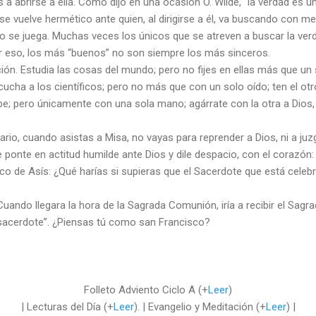
 a abrirse a ella. Como dijo en una ocasión O. Wilde, “la verdad es
 se vuelve hermético ante quien, al dirigirse a él, va buscando con m
no se juega. Muchas veces los únicos que se atreven a buscar la ver
or eso, los más “buenos” no son siempre los más sinceros.
ción. Estudia las cosas del mundo; pero no fijes en ellas más que un 
cucha a los científicos; pero no más que con un solo oído; ten el otro
ibe; pero únicamente con una sola mano; agárrate con la otra a Dios,
rio, cuando asistas a Misa, no vayas para reprender a Dios, ni a juzg
ponte en actitud humilde ante Dios y dile despacio, con el corazón: 
co de Asís: ¿Qué harías si supieras que el Sacerdote que está celeb
uando llegara la hora de la Sagrada Comunión, iría a recibir el Sag
sacerdote”. ¿Piensas tú como san Francisco?
Folleto Adviento Ciclo A (+
Leer
)
| Lecturas del Día (+
Leer
). | Evangelio y Meditación (+
Leer
) |