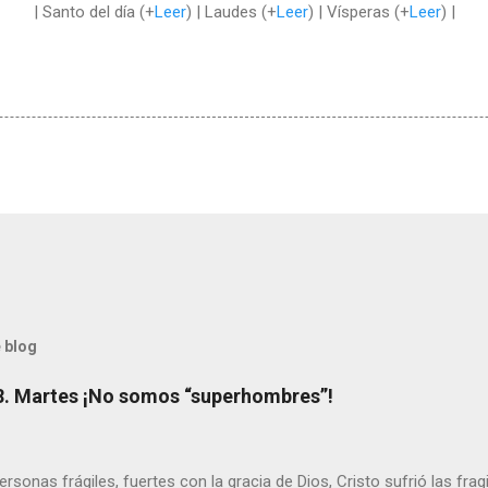
| Santo del día (+
Leer
) | Laudes (+
Leer
) | Vísperas (+
Leer
) |
 blog
8. Martes ¡No somos “superhombres”!
sonas frágiles, fuertes con la gracia de Dios, Cristo sufrió las fra