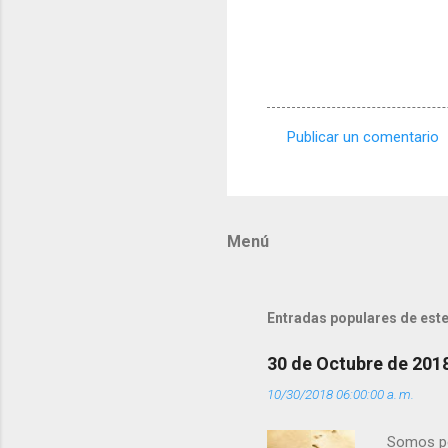
Publicar un comentario
C
o
m
Menú
e
n
t
Entradas populares de este
a
r
30 de Octubre de 201
i
10/30/2018 06:00:00 a. m.
o
s
Somos per