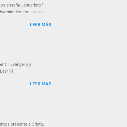
 nos enseña Jesucristo?
dversidades con la fuerza y
e nosotros. Amar es hacer
LEER MÁS
y un árbol sin frutos,
los días del sol abrasador
 Julián Escobar. | Lecturas
| Laudes (+ Leer ) | Vísperas
r ). | Evangelio y
Leer ) |
LEER MÁS
emos presente a Cristo,