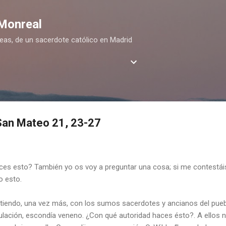
Ir al contenido principal
 Monreal
deas, de un sacerdote católico en Madrid
San Mateo 21, 23-27
es esto? También yo os voy a preguntar una cosa; si me contestáis a
o esto.
iendo, una vez más, con los sumos sacerdotes y ancianos del pueb
ulación, escondía veneno. ¿Con qué autoridad haces ésto?. A ellos 