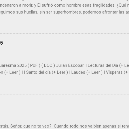
ondenaron a morir, y Él sufrió como hombre esas fragilidades. ¿Qué
seguimos sus huellas, sin ser superhombres, podemos afrontar las a
el amor. Sentirse amado es saber que Dios siempre está pendiente d
demás se sientan acompañados y protegidos por nosotros. “ Señor, so
me das la savia para que al menos mis ramas y hojas den sombra en 
sientes super hombre? - ¿Superas tu fragilidad con la gracia de Dios?
25
+ Leer ). | Evangelio y Meditación (+ Leer ) | | Santo del día (+ Leer ) 
|
uaresma 2025 ( PDF ) ( DOC ) Julián Escobar. | Lecturas del Día (+ Lee
n (+ Leer ) | | Santo del día (+ Leer ) | Laudes (+ Leer ) | Vísperas (+ 
stás, Señor, que no te veo? Cuando todo nos va bien apenas si ten