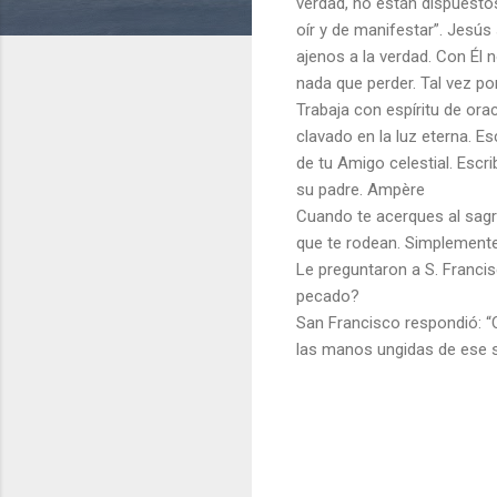
verdad, no están dispuestos
oír y de manifestar”. Jesús
ajenos a la verdad. Con Él 
nada que perder. Tal vez p
Trabaja con espíritu de ora
clavado en la luz eterna. Es
de tu Amigo celestial. Escr
su padre. Ampère
Cuando te acerques al sagra
que te rodean. Simplemente 
Le preguntaron a S. Francis
pecado?
San Francisco respondió: “C
las manos ungidas de ese 