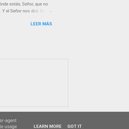
nde estás, Señor, que no
 Y el Señor nos dirá: No
Resucitado. No me ves
LEER MÁS
Yo dejo a nadie sólo con
r verme, renueva tu fe para
liz y hacer feliz a los
s útil para ti y los demás?
orazón tiene más fuerza el
...
ser-agent
ate usage
LEARN MORE
GOT IT