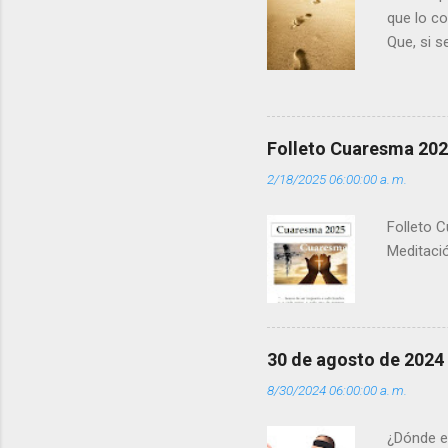
que lo c
Que, si 
la luz d
que los 
pero tú 
”. - ¿Te 
Folleto Cuaresma 20
del Día (
2/18/2025 06:00:00 a. m.
(+ Leer ) 
Folleto C
Meditació
30 de agosto de 2024
8/30/2024 06:00:00 a. m.
¿Dónde e