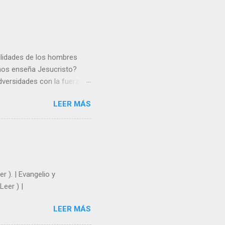
gilidades de los hombres
 nos enseña Jesucristo?
dversidades con la fuerza y
e nosotros. Amar es hacer
LEER MÁS
y un árbol sin frutos,
los días del sol abrasador
 Julián Escobar. | Lecturas
| Laudes (+ Leer ) | Vísperas
r ). | Evangelio y
Leer ) |
LEER MÁS