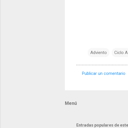
Adviento
Ciclo A
Publicar un comentario
C
o
m
Menú
e
n
t
Entradas populares de este
a