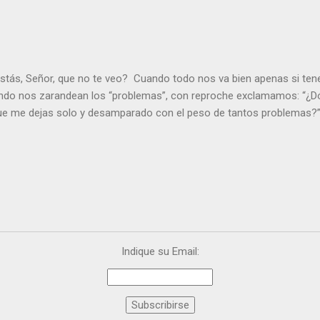
stás, Señor, que no te veo? Cuando todo nos va bien apenas si ten
ndo nos zarandean los “problemas”, con reproche exclamamos: “¿Dó
que me dejas solo y desamparado con el peso de tantos problemas?”.
orque me buscas entre los muertos, en la tumba vacía, y yo estoy 
loras tus problemas y no gozas de la vida. ¿Cómo puedes creer que 
es de la vida? Debes resucitar conmigo. Renueva tus ojos para pode
er más. Hazte preguntas como: - ¿Te despiertas con ánimo, de ser fe
¿Sientes que tu vida tiene sentido? - ¿Valoras lo que haces porque e
ntes fuerte y valiente para vivir la fe en público? - ¿En tu mente y c
e el odio? Si es así, es que Cristo te ha acariciado con su Resurrecc
Indique su Email: