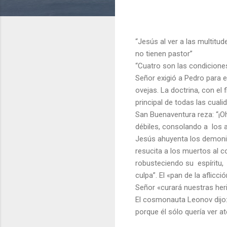
“Jesús al ver a las multit
no tienen pastor”
“Cuatro son las condiciones
Señor exigió a Pedro para e
ovejas. La doctrina, con el 
principal de todas las cual
San Buenaventura reza: “¡O
débiles, consolando a los af
Jesús ahuyenta los demonio
resucita a los muertos al co
robusteciendo su espíritu, 
culpa”. El «pan de la aflicc
Señor «curará nuestras her
El cosmonauta Leonov dijo: “
porque él sólo quería ver a