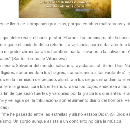
udes se llenó de compasión por ellas, porque estaban maltratadas y
 que debe reunir el buen pastor: El amor: fue precisamente la carida
ntregarle el cuidado de su rebaño. La vigilancia, para estar atento a
fin de poder alimentar a los hombres hasta llevarlos a la salvación. Y
idades” (Santo Tomás de Villanueva).
h Jesús, Salvador del mundo, sálvanos, ayúdanos, oh Señor Dios Nue
ligidos, socorriendo a los frágiles, consolidando a los vacilantes”... 
s en la remisión del pecado, alumbra a los ciegos infundiendo el 
nferir la gracia, cura los enfermos, sana los cojos, endereza a los p
a fin de que sean fuertes y varoniles por la gracia los que antes era
ión» y «el agua de la tribulación» son el alimento diario del hombre. P
idas»
me he paseado entre las estrellas y allí no estaba Dios”. ¡Sí, Dios est
teísmo. Un sordo aunque asista a un concierto no oirá la música.