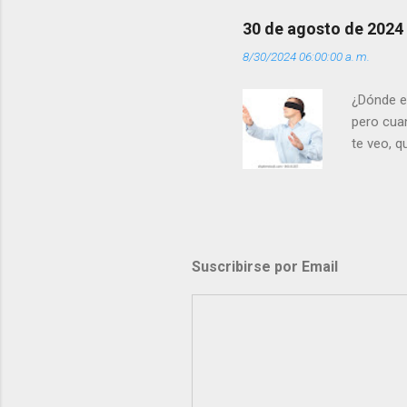
30 de agosto de 2024
8/30/2024 06:00:00 a. m.
¿Dónde e
pero cua
te veo, 
me ves p
porque l
los dolor
poder cre
demás? - 
Suscribirse por Email
- ¿Te sie
perdón qu