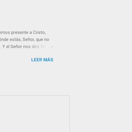
emos presente a Cristo,
nde estás, Señor, que no
 Y el Señor nos dirá: No
Resucitado. No me ves
LEER MÁS
Yo dejo a nadie sólo con
r verme, renueva tu fe para
liz y hacer feliz a los
s útil para ti y los demás?
orazón tiene más fuerza el
...