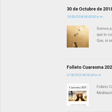
r
30 de Octubre de 201
i
10/30/2018 06:00:00 a. m.
o
s
Somos per
que lo c
Que, si 
la luz d
que los 
pero tú 
”. - ¿Te 
Folleto Cuaresma 20
del Día (
2/18/2025 06:00:00 a. m.
(+ Leer ) 
Folleto C
Meditació