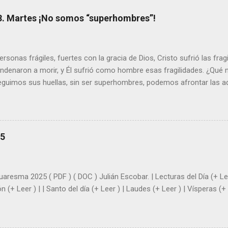
8. Martes ¡No somos “superhombres”!
sonas frágiles, fuertes con la gracia de Dios, Cristo sufrió las fra
ondenaron a morir, y Él sufrió como hombre esas fragilidades. ¿Qué
seguimos sus huellas, sin ser superhombres, podemos afrontar las a
el amor. Sentirse amado es saber que Dios siempre está pendiente d
demás se sientan acompañados y protegidos por nosotros. “ Señor, so
me das la savia para que al menos mis ramas y hojas den sombra en 
sientes super hombre? - ¿Superas tu fragilidad con la gracia de Dios?
25
+ Leer ). | Evangelio y Meditación (+ Leer ) | | Santo del día (+ Leer ) 
|
uaresma 2025 ( PDF ) ( DOC ) Julián Escobar. | Lecturas del Día (+ Lee
n (+ Leer ) | | Santo del día (+ Leer ) | Laudes (+ Leer ) | Vísperas (+ 