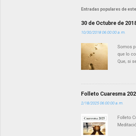
t
Entradas populares de este
a
r
30 de Octubre de 201
i
10/30/2018 06:00:00 a. m.
o
s
Somos per
que lo c
Que, si 
la luz d
que los 
pero tú 
”. - ¿Te 
Folleto Cuaresma 20
del Día (
2/18/2025 06:00:00 a. m.
(+ Leer ) 
Folleto C
Meditació