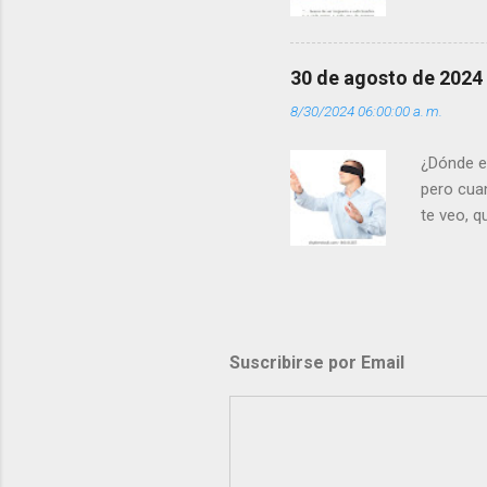
30 de agosto de 2024
8/30/2024 06:00:00 a. m.
¿Dónde e
pero cua
te veo, 
me ves p
porque l
los dolor
poder cre
demás? - 
Suscribirse por Email
- ¿Te sie
perdón qu