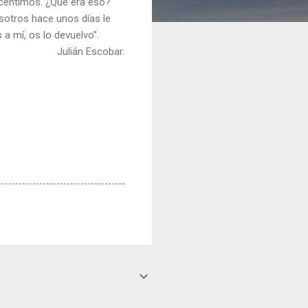
 céntimos. ¿Qué era eso?
osotros hace unos días le
 a mí, os lo devuelvo”.
Julián Escobar.