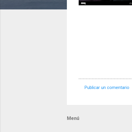
Publicar un comentario
C
o
m
Menú
e
n