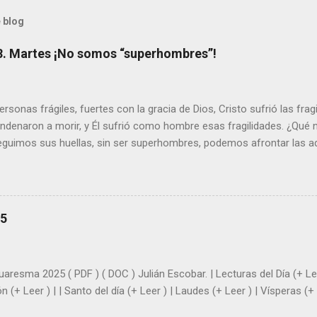
 blog
8. Martes ¡No somos “superhombres”!
sonas frágiles, fuertes con la gracia de Dios, Cristo sufrió las fra
ondenaron a morir, y Él sufrió como hombre esas fragilidades. ¿Qué
seguimos sus huellas, sin ser superhombres, podemos afrontar las a
el amor. Sentirse amado es saber que Dios siempre está pendiente d
demás se sientan acompañados y protegidos por nosotros. “ Señor, so
me das la savia para que al menos mis ramas y hojas den sombra en 
sientes super hombre? - ¿Superas tu fragilidad con la gracia de Dios?
25
+ Leer ). | Evangelio y Meditación (+ Leer ) | | Santo del día (+ Leer ) 
|
uaresma 2025 ( PDF ) ( DOC ) Julián Escobar. | Lecturas del Día (+ Lee
n (+ Leer ) | | Santo del día (+ Leer ) | Laudes (+ Leer ) | Vísperas (+ 