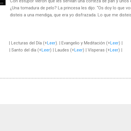
Con estupor vieron que les servían una corteza de pan y unos
¿Una tomadura de pelo? La princesa les dijo: “Os doy lo que v
disteis a una mendiga, que era yo disfrazada. Lo que me disteis
| Lecturas del Día (+
Leer
). | Evangelio y Meditación (+
Leer
) |
| Santo del día (+
Leer
) | Laudes (+
Leer
) | Vísperas (+
Leer
) |