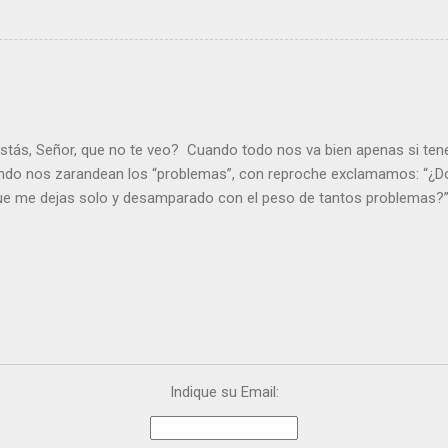
stás, Señor, que no te veo? Cuando todo nos va bien apenas si ten
ndo nos zarandean los “problemas”, con reproche exclamamos: “¿Dó
que me dejas solo y desamparado con el peso de tantos problemas?”.
orque me buscas entre los muertos, en la tumba vacía, y yo estoy 
loras tus problemas y no gozas de la vida. ¿Cómo puedes creer que 
es de la vida? Debes resucitar conmigo. Renueva tus ojos para pode
er más. Hazte preguntas como: - ¿Te despiertas con ánimo, de ser fe
¿Sientes que tu vida tiene sentido? - ¿Valoras lo que haces porque e
ntes fuerte y valiente para vivir la fe en público? - ¿En tu mente y c
e el odio? Si es así, es que Cristo te ha acariciado con su Resurrecc
Indique su Email: