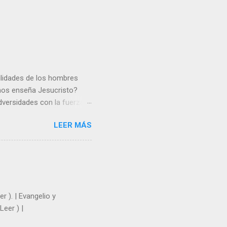
gilidades de los hombres
 nos enseña Jesucristo?
dversidades con la fuerza y
e nosotros. Amar es hacer
LEER MÁS
y un árbol sin frutos,
los días del sol abrasador
 Julián Escobar. | Lecturas
| Laudes (+ Leer ) | Vísperas
r ). | Evangelio y
Leer ) |