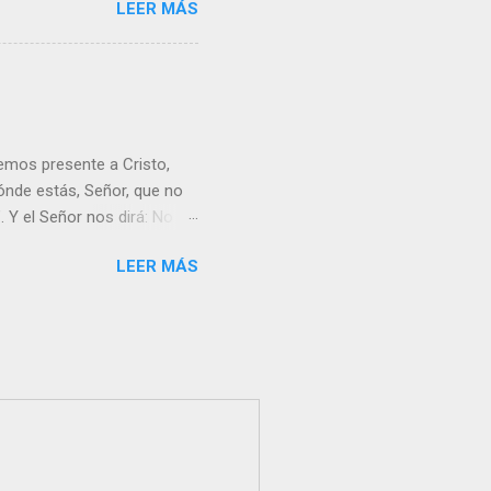
LEER MÁS
emos presente a Cristo,
nde estás, Señor, que no
 Y el Señor nos dirá: No
Resucitado. No me ves
LEER MÁS
Yo dejo a nadie sólo con
r verme, renueva tu fe para
liz y hacer feliz a los
s útil para ti y los demás?
orazón tiene más fuerza el
...