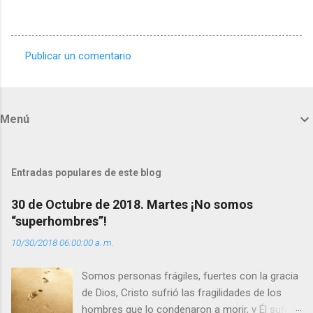
Publicar un comentario
C
o
m
Menú
e
n
t
Entradas populares de este blog
a
30 de Octubre de 2018. Martes ¡No somos
r
“superhombres”!
i
10/30/2018 06:00:00 a. m.
o
s
Somos personas frágiles, fuertes con la gracia
de Dios, Cristo sufrió las fragilidades de los
hombres que lo condenaron a morir, y Él sufrió