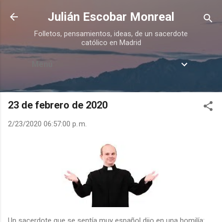
Ir al contenido principal
Julián Escobar Monreal
Folletos, pensamientos, ideas, de un sacerdote
católico en Madrid
Menú
23 de febrero de 2020
2/23/2020 06:57:00 p. m.
Un sacerdote que se sentía muy español dijo en una homilía: