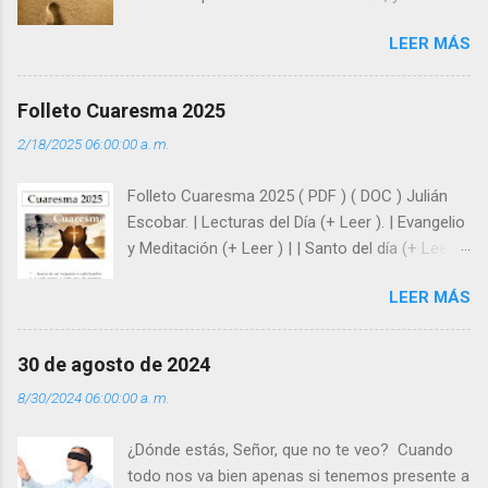
como hombre esas fragilidades. ¿Qué nos
LEER MÁS
enseña Jesucristo? Que, si seguimos sus
huellas, sin ser superhombres, podemos
afrontar las adversidades con la fuerza y la luz
Folleto Cuaresma 2025
del amor. Sentirse amado es saber que Dios
2/18/2025 06:00:00 a. m.
siempre está pendiente de nosotros. Amar es
hacer que los demás se sientan acompañados
Folleto Cuaresma 2025 ( PDF ) ( DOC ) Julián
y protegidos por nosotros. “ Señor, soy un
Escobar. | Lecturas del Día (+ Leer ). | Evangelio
árbol sin frutos, pero tú me das la savia para
y Meditación (+ Leer ) | | Santo del día (+ Leer )
que al menos mis ramas y hojas den sombra
| Laudes (+ Leer ) | Vísperas (+ Leer ) |
en los días del sol abrasador ”. - ¿Te sientes
LEER MÁS
super hombre? - ¿Superas tu fragilidad con la
gracia de Dios? Julián Escobar. | Lecturas del
Día (+ Leer ). | Evangelio y Meditación (+ Leer ) |
30 de agosto de 2024
| Santo del día (+ Leer ) | Laudes (+ Leer ) |
8/30/2024 06:00:00 a. m.
Vísperas (+ Leer ) |
¿Dónde estás, Señor, que no te veo? Cuando
todo nos va bien apenas si tenemos presente a