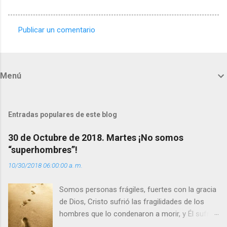
Publicar un comentario
C
o
m
Menú
e
n
t
Entradas populares de este blog
a
30 de Octubre de 2018. Martes ¡No somos
r
“superhombres”!
i
10/30/2018 06:00:00 a. m.
o
s
Somos personas frágiles, fuertes con la gracia
de Dios, Cristo sufrió las fragilidades de los
hombres que lo condenaron a morir, y Él sufrió
como hombre esas fragilidades. ¿Qué nos