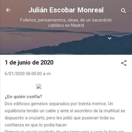
Ir al contenido principal
Julián Escobar Monreal
Folletos, pensamientos, ideas, de un sacerdote
católico en Madrid
Menú
1 de junio de 2020
6/01/2020 06:00:00 a. m.
¿En quién confía?
Dos edificios gemelos separados por treinta metros. Un
equilibrista tendió un cable y ante el asombro de la multitud se
dispuesto a cruzarlo, pero les pidió que pusieran toda su
confianza en que lo podía hacer.
Primero lo cruzó ayudado de una larga vara. Luego lo hizo sin