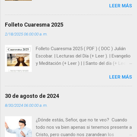
LEER MÁS
enseña Jesucristo? Que, si seguimos sus
huellas, sin ser superhombres, podemos
afrontar las adversidades con la fuerza y la luz
Folleto Cuaresma 2025
del amor. Sentirse amado es saber que Dios
2/18/2025 06:00:00 a. m.
siempre está pendiente de nosotros. Amar es
hacer que los demás se sientan acompañados
Folleto Cuaresma 2025 ( PDF ) ( DOC ) Julián
y protegidos por nosotros. “ Señor, soy un
Escobar. | Lecturas del Día (+ Leer ). | Evangelio
árbol sin frutos, pero tú me das la savia para
y Meditación (+ Leer ) | | Santo del día (+ Leer )
que al menos mis ramas y hojas den sombra
| Laudes (+ Leer ) | Vísperas (+ Leer ) |
en los días del sol abrasador ”. - ¿Te sientes
LEER MÁS
super hombre? - ¿Superas tu fragilidad con la
gracia de Dios? Julián Escobar. | Lecturas del
Día (+ Leer ). | Evangelio y Meditación (+ Leer ) |
30 de agosto de 2024
| Santo del día (+ Leer ) | Laudes (+ Leer ) |
8/30/2024 06:00:00 a. m.
Vísperas (+ Leer ) |
¿Dónde estás, Señor, que no te veo? Cuando
todo nos va bien apenas si tenemos presente a
Cristo, pero cuando nos zarandean los