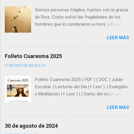
s
Somos personas frágiles, fuertes con la gracia
de Dios, Cristo sufrió las fragilidades de los
hombres que lo condenaron a morir, y Él sufrió
como hombre esas fragilidades. ¿Qué nos
LEER MÁS
enseña Jesucristo? Que, si seguimos sus
huellas, sin ser superhombres, podemos
afrontar las adversidades con la fuerza y la luz
Folleto Cuaresma 2025
del amor. Sentirse amado es saber que Dios
2/18/2025 06:00:00 a. m.
siempre está pendiente de nosotros. Amar es
hacer que los demás se sientan acompañados
Folleto Cuaresma 2025 ( PDF ) ( DOC ) Julián
y protegidos por nosotros. “ Señor, soy un
Escobar. | Lecturas del Día (+ Leer ). | Evangelio
árbol sin frutos, pero tú me das la savia para
y Meditación (+ Leer ) | | Santo del día (+ Leer )
que al menos mis ramas y hojas den sombra
| Laudes (+ Leer ) | Vísperas (+ Leer ) |
en los días del sol abrasador ”. - ¿Te sientes
LEER MÁS
super hombre? - ¿Superas tu fragilidad con la
gracia de Dios? Julián Escobar. | Lecturas del
Día (+ Leer ). | Evangelio y Meditación (+ Leer ) |
30 de agosto de 2024
| Santo del día (+ Leer ) | Laudes (+ Leer ) |