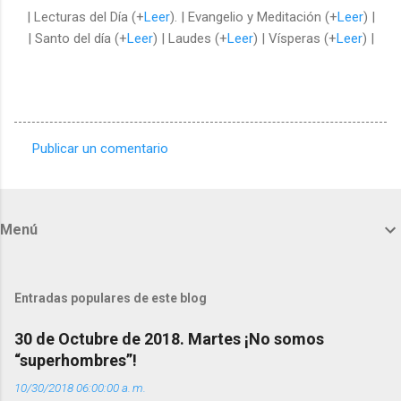
| Lecturas del Día (+
Leer
). | Evangelio y Meditación (+
Leer
) |
| Santo del día (+
Leer
) | Laudes (+
Leer
) | Vísperas (+
Leer
) |
Publicar un comentario
C
o
m
Menú
e
n
t
Entradas populares de este blog
a
30 de Octubre de 2018. Martes ¡No somos
r
“superhombres”!
i
10/30/2018 06:00:00 a. m.
o