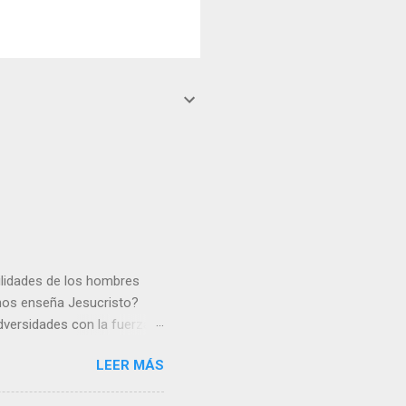
gilidades de los hombres
 nos enseña Jesucristo?
dversidades con la fuerza y
e nosotros. Amar es hacer
LEER MÁS
y un árbol sin frutos,
los días del sol abrasador