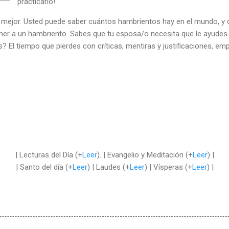
practicarlo!
 mejor. Usted puede saber cuántos hambrientos hay en el mundo, y cr
mer a un hambriento. Sabes que tu esposa/o necesita que le ayudes 
s? El tiempo que pierdes con críticas, mentiras y justificaciones, e
| Lecturas del Día (+
Leer
). | Evangelio y Meditación (+
Leer
) |
| Santo del día (+
Leer
) | Laudes (+
Leer
) | Vísperas (+
Leer
) |