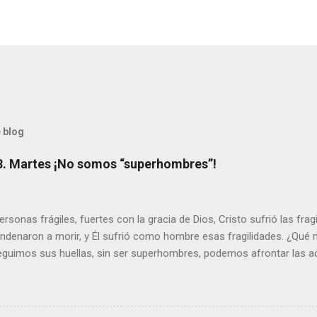
 blog
8. Martes ¡No somos “superhombres”!
sonas frágiles, fuertes con la gracia de Dios, Cristo sufrió las fra
ondenaron a morir, y Él sufrió como hombre esas fragilidades. ¿Qué
seguimos sus huellas, sin ser superhombres, podemos afrontar las a
el amor. Sentirse amado es saber que Dios siempre está pendiente d
demás se sientan acompañados y protegidos por nosotros. “ Señor, so
me das la savia para que al menos mis ramas y hojas den sombra en 