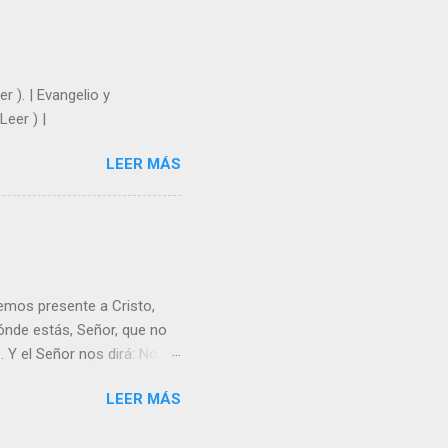
 Julián Escobar. | Lecturas
| Laudes (+ Leer ) | Vísperas
r ). | Evangelio y
Leer ) |
LEER MÁS
emos presente a Cristo,
nde estás, Señor, que no
 Y el Señor nos dirá: No
Resucitado. No me ves
LEER MÁS
Yo dejo a nadie sólo con
r verme, renueva tu fe para