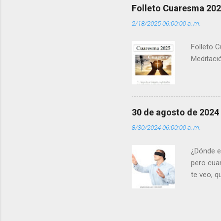
”. - ¿Te 
Folleto Cuaresma 20
del Día (
2/18/2025 06:00:00 a. m.
(+ Leer ) 
Folleto C
Meditació
30 de agosto de 2024
8/30/2024 06:00:00 a. m.
¿Dónde e
pero cua
te veo, 
me ves p
porque l
los dolor