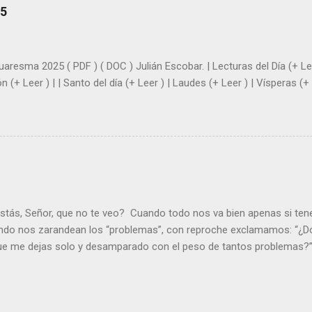
sientes super hombre? - ¿Superas tu fragilidad con la gracia de Dios?
25
+ Leer ). | Evangelio y Meditación (+ Leer ) | | Santo del día (+ Leer ) 
|
uaresma 2025 ( PDF ) ( DOC ) Julián Escobar. | Lecturas del Día (+ Lee
n (+ Leer ) | | Santo del día (+ Leer ) | Laudes (+ Leer ) | Vísperas (+ 
stás, Señor, que no te veo? Cuando todo nos va bien apenas si ten
ndo nos zarandean los “problemas”, con reproche exclamamos: “¿Dó
que me dejas solo y desamparado con el peso de tantos problemas?”.
orque me buscas entre los muertos, en la tumba vacía, y yo estoy 
loras tus problemas y no gozas de la vida. ¿Cómo puedes creer que 
es de la vida? Debes resucitar conmigo. Renueva tus ojos para pode