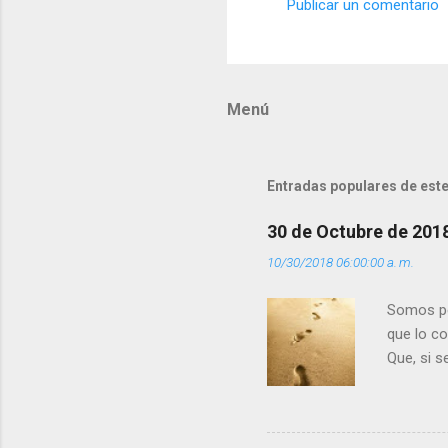
Publicar un comentario
C
o
m
Menú
e
n
t
Entradas populares de este
a
r
30 de Octubre de 201
i
10/30/2018 06:00:00 a. m.
o
s
Somos per
que lo c
Que, si 
la luz d
que los 
pero tú 