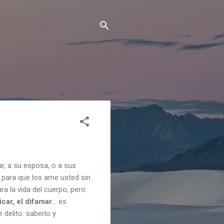
, a su esposa, o a sus
n para que los ame usted sin
a la vida del cuerpo, pero
ticar, el difamar
… es
e delito: saberlo y