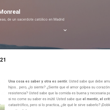
Ir al contenido principal
 Monreal
deas, de un sacerdote católico en Madrid
021
Una cosa es saber y otra es sentir.
Usted sabe que debe amar
hijos… pero, ¿lo siente? ¿Siente que el amor golpea su corazó
resistencia? Usted sabe que la comida es buena y necesaria par
si no come su saber es inútil. Usted sabe que
el mentir, el cri
catastrófico, pero si lo practica, ¿de qué le sirve saberlo? ¡Dobl