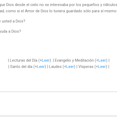
 que Dios desde el cielo no se interesaba por los pequeños y ridícul
d, como si el Amor de Dios lo tuviera guardado sólo para sí mismo
e usted a Dios?
yuda a Dios?
| Lecturas del Día (+
Leer
). | Evangelio y Meditación (+
Leer
) |
| Santo del día (+
Leer
) | Laudes (+
Leer
) | Vísperas (+
Leer
) |