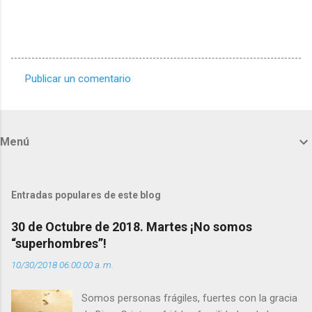
Publicar un comentario
C
o
m
Menú
e
n
t
Entradas populares de este blog
a
30 de Octubre de 2018. Martes ¡No somos
r
“superhombres”!
i
10/30/2018 06:00:00 a. m.
o
s
Somos personas frágiles, fuertes con la gracia