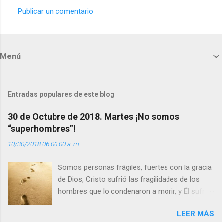
Publicar un comentario
C
o
m
Menú
e
n
t
Entradas populares de este blog
a
30 de Octubre de 2018. Martes ¡No somos
r
“superhombres”!
i
10/30/2018 06:00:00 a. m.
o
s
Somos personas frágiles, fuertes con la gracia
de Dios, Cristo sufrió las fragilidades de los
hombres que lo condenaron a morir, y Él sufrió
como hombre esas fragilidades. ¿Qué nos
LEER MÁS
enseña Jesucristo? Que, si seguimos sus