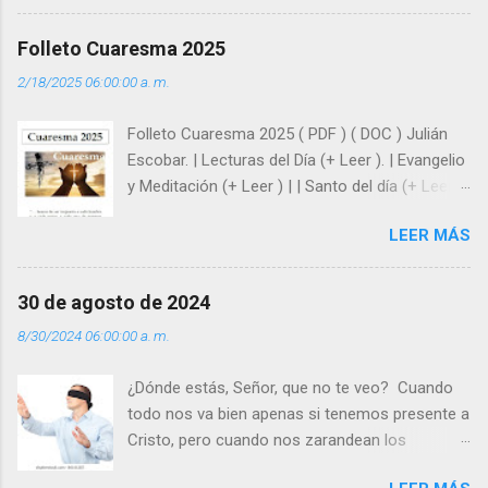
huellas, sin ser superhombres, podemos
afrontar las adversidades con la fuerza y la luz
Folleto Cuaresma 2025
del amor. Sentirse amado es saber que Dios
2/18/2025 06:00:00 a. m.
siempre está pendiente de nosotros. Amar es
hacer que los demás se sientan acompañados
Folleto Cuaresma 2025 ( PDF ) ( DOC ) Julián
y protegidos por nosotros. “ Señor, soy un
Escobar. | Lecturas del Día (+ Leer ). | Evangelio
árbol sin frutos, pero tú me das la savia para
y Meditación (+ Leer ) | | Santo del día (+ Leer )
que al menos mis ramas y hojas den sombra
| Laudes (+ Leer ) | Vísperas (+ Leer ) |
en los días del sol abrasador ”. - ¿Te sientes
LEER MÁS
super hombre? - ¿Superas tu fragilidad con la
gracia de Dios? Julián Escobar. | Lecturas del
Día (+ Leer ). | Evangelio y Meditación (+ Leer ) |
30 de agosto de 2024
| Santo del día (+ Leer ) | Laudes (+ Leer ) |
8/30/2024 06:00:00 a. m.
Vísperas (+ Leer ) |
¿Dónde estás, Señor, que no te veo? Cuando
todo nos va bien apenas si tenemos presente a
Cristo, pero cuando nos zarandean los
“problemas”, con reproche exclamamos: