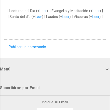
| Lecturas del Día (+
Leer
). | Evangelio y Meditación (+
Leer
) |
| Santo del día (+
Leer
) | Laudes (+
Leer
) | Vísperas (+
Leer
) |
Publicar un comentario
C
o
m
Menú
e
n
t
Suscribirse por Email
a
r
Indique su Email:
i