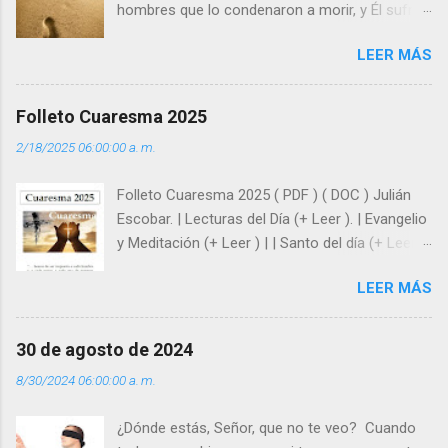
hombres que lo condenaron a morir, y Él sufrió
como hombre esas fragilidades. ¿Qué nos
LEER MÁS
enseña Jesucristo? Que, si seguimos sus
huellas, sin ser superhombres, podemos
afrontar las adversidades con la fuerza y la luz
Folleto Cuaresma 2025
del amor. Sentirse amado es saber que Dios
2/18/2025 06:00:00 a. m.
siempre está pendiente de nosotros. Amar es
hacer que los demás se sientan acompañados
Folleto Cuaresma 2025 ( PDF ) ( DOC ) Julián
y protegidos por nosotros. “ Señor, soy un
Escobar. | Lecturas del Día (+ Leer ). | Evangelio
árbol sin frutos, pero tú me das la savia para
y Meditación (+ Leer ) | | Santo del día (+ Leer )
que al menos mis ramas y hojas den sombra
| Laudes (+ Leer ) | Vísperas (+ Leer ) |
en los días del sol abrasador ”. - ¿Te sientes
LEER MÁS
super hombre? - ¿Superas tu fragilidad con la
gracia de Dios? Julián Escobar. | Lecturas del
Día (+ Leer ). | Evangelio y Meditación (+ Leer ) |
30 de agosto de 2024
| Santo del día (+ Leer ) | Laudes (+ Leer ) |
8/30/2024 06:00:00 a. m.
Vísperas (+ Leer ) |
¿Dónde estás, Señor, que no te veo? Cuando