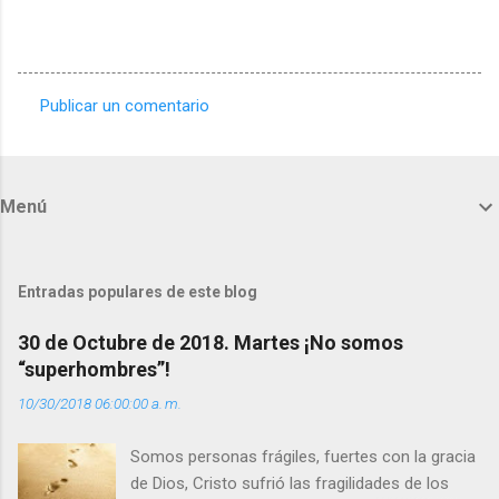
Publicar un comentario
C
o
m
Menú
e
n
t
Entradas populares de este blog
a
30 de Octubre de 2018. Martes ¡No somos
r
“superhombres”!
i
10/30/2018 06:00:00 a. m.
o
s
Somos personas frágiles, fuertes con la gracia
de Dios, Cristo sufrió las fragilidades de los