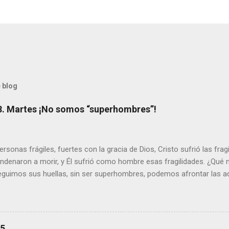
 blog
8. Martes ¡No somos “superhombres”!
sonas frágiles, fuertes con la gracia de Dios, Cristo sufrió las fra
ondenaron a morir, y Él sufrió como hombre esas fragilidades. ¿Qué
seguimos sus huellas, sin ser superhombres, podemos afrontar las a
el amor. Sentirse amado es saber que Dios siempre está pendiente d
demás se sientan acompañados y protegidos por nosotros. “ Señor, so
me das la savia para que al menos mis ramas y hojas den sombra en 
sientes super hombre? - ¿Superas tu fragilidad con la gracia de Dios?
25