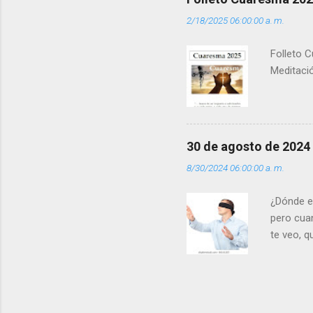
del Día (
2/18/2025 06:00:00 a. m.
(+ Leer ) 
Folleto C
Meditació
30 de agosto de 2024
8/30/2024 06:00:00 a. m.
¿Dónde e
pero cua
te veo, 
me ves p
porque l
los dolor
poder cre