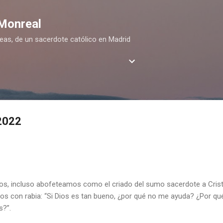
Ir al contenido principal
 Monreal
deas, de un sacerdote católico en Madrid
 2022
os, incluso abofeteamos como el criado del sumo sacerdote a Cri
os con rabia: “Si Dios es tan bueno, ¿por qué no me ayuda? ¿Por qu
s?”.