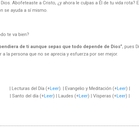
 Dios. Abofeteaste a Cristo, ¿y ahora le culpas a Él de tu vida rota?
en se ayuda a sí mismo.
odo te va bien?
pendiera de ti aunque sepas que todo depende de Dios”
, pues D
 a la persona que no se aprecia y esfuerza por ser mejor.
| Lecturas del Día (+
Leer
). | Evangelio y Meditación (+
Leer
) |
| Santo del día (+
Leer
) | Laudes (+
Leer
) | Vísperas (+
Leer
) |