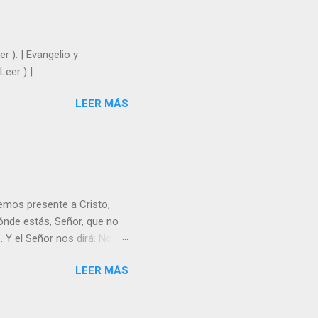
| Laudes (+ Leer ) | Vísperas
r ). | Evangelio y
Leer ) |
LEER MÁS
emos presente a Cristo,
nde estás, Señor, que no
 Y el Señor nos dirá: No
Resucitado. No me ves
LEER MÁS
Yo dejo a nadie sólo con
r verme, renueva tu fe para
liz y hacer feliz a los