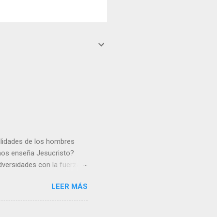
gilidades de los hombres
 nos enseña Jesucristo?
dversidades con la fuerza y
e nosotros. Amar es hacer
LEER MÁS
y un árbol sin frutos,
los días del sol abrasador
 Julián Escobar. | Lecturas