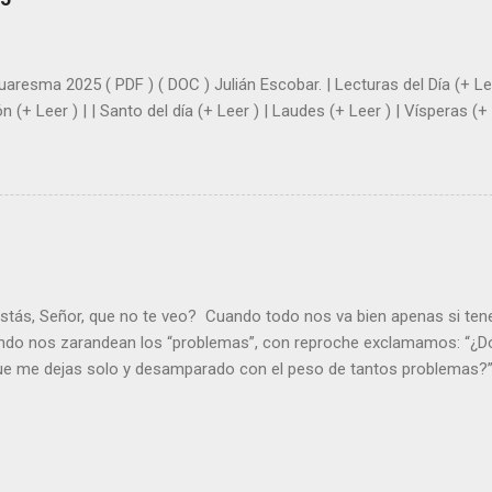
+ Leer ). | Evangelio y Meditación (+ Leer ) | | Santo del día (+ Leer ) 
|
uaresma 2025 ( PDF ) ( DOC ) Julián Escobar. | Lecturas del Día (+ Lee
n (+ Leer ) | | Santo del día (+ Leer ) | Laudes (+ Leer ) | Vísperas (+ 
stás, Señor, que no te veo? Cuando todo nos va bien apenas si ten
ndo nos zarandean los “problemas”, con reproche exclamamos: “¿Dó
que me dejas solo y desamparado con el peso de tantos problemas?”.
orque me buscas entre los muertos, en la tumba vacía, y yo estoy 
loras tus problemas y no gozas de la vida. ¿Cómo puedes creer que 
es de la vida? Debes resucitar conmigo. Renueva tus ojos para pode
er más. Hazte preguntas como: - ¿Te despiertas con ánimo, de ser fe