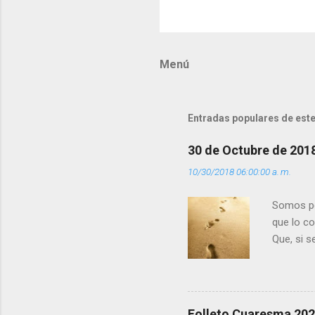
C
o
m
Menú
e
n
t
Entradas populares de este
a
r
30 de Octubre de 201
i
10/30/2018 06:00:00 a. m.
o
s
Somos per
que lo c
Que, si 
la luz d
que los 
pero tú 
”. - ¿Te 
Folleto Cuaresma 20