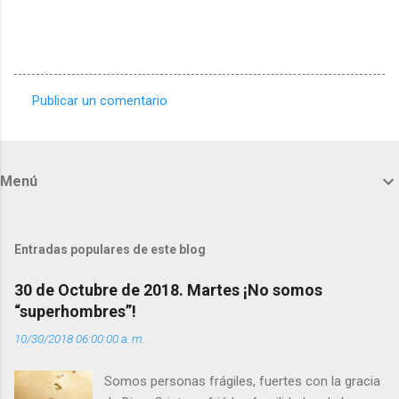
Publicar un comentario
C
o
m
Menú
e
n
t
Entradas populares de este blog
a
30 de Octubre de 2018. Martes ¡No somos
r
“superhombres”!
i
10/30/2018 06:00:00 a. m.
o
s
Somos personas frágiles, fuertes con la gracia