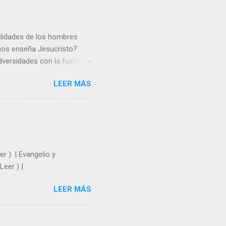
gilidades de los hombres
 nos enseña Jesucristo?
dversidades con la fuerza y
e nosotros. Amar es hacer
LEER MÁS
y un árbol sin frutos,
los días del sol abrasador
 Julián Escobar. | Lecturas
| Laudes (+ Leer ) | Vísperas
r ). | Evangelio y
Leer ) |
LEER MÁS