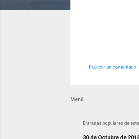
Publicar un comentario
C
o
m
Menú
e
n
t
Entradas populares de este
a
r
30 de Octubre de 201