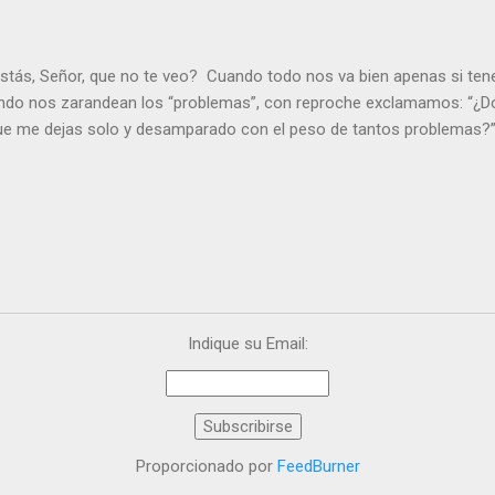
stás, Señor, que no te veo? Cuando todo nos va bien apenas si ten
ndo nos zarandean los “problemas”, con reproche exclamamos: “¿Dó
que me dejas solo y desamparado con el peso de tantos problemas?”.
orque me buscas entre los muertos, en la tumba vacía, y yo estoy 
loras tus problemas y no gozas de la vida. ¿Cómo puedes creer que 
es de la vida? Debes resucitar conmigo. Renueva tus ojos para pode
er más. Hazte preguntas como: - ¿Te despiertas con ánimo, de ser fe
¿Sientes que tu vida tiene sentido? - ¿Valoras lo que haces porque e
ntes fuerte y valiente para vivir la fe en público? - ¿En tu mente y c
e el odio? Si es así, es que Cristo te ha acariciado con su Resurrecc
Indique su Email:
Proporcionado por
FeedBurner