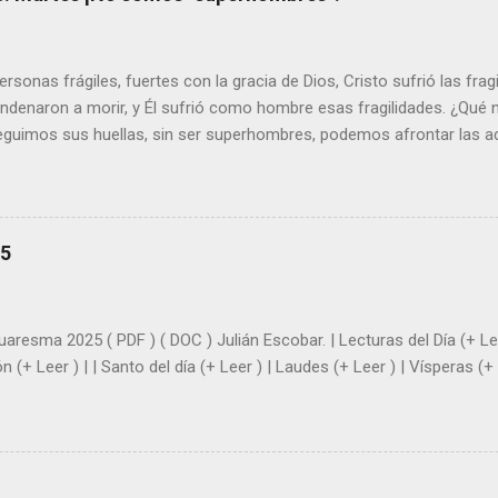
sonas frágiles, fuertes con la gracia de Dios, Cristo sufrió las fra
ondenaron a morir, y Él sufrió como hombre esas fragilidades. ¿Qué
seguimos sus huellas, sin ser superhombres, podemos afrontar las a
el amor. Sentirse amado es saber que Dios siempre está pendiente d
demás se sientan acompañados y protegidos por nosotros. “ Señor, so
me das la savia para que al menos mis ramas y hojas den sombra en 
sientes super hombre? - ¿Superas tu fragilidad con la gracia de Dios?
25
+ Leer ). | Evangelio y Meditación (+ Leer ) | | Santo del día (+ Leer ) 
|
uaresma 2025 ( PDF ) ( DOC ) Julián Escobar. | Lecturas del Día (+ Lee
n (+ Leer ) | | Santo del día (+ Leer ) | Laudes (+ Leer ) | Vísperas (+ 