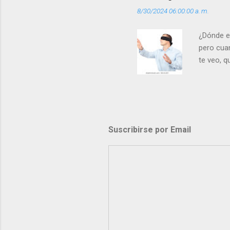
8/30/2024 06:00:00 a. m.
¿Dónde e
pero cua
te veo, 
me ves p
porque l
los dolor
poder cre
demás? - 
Suscribirse por Email
- ¿Te sie
perdón qu