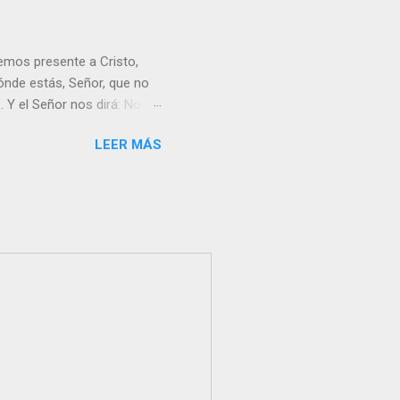
emos presente a Cristo,
nde estás, Señor, que no
 Y el Señor nos dirá: No
Resucitado. No me ves
LEER MÁS
Yo dejo a nadie sólo con
r verme, renueva tu fe para
liz y hacer feliz a los
s útil para ti y los demás?
orazón tiene más fuerza el
...