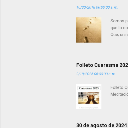
i
10/30/2018 06:00:00 a. m.
o
s
Somos per
que lo c
Que, si 
la luz d
que los 
pero tú 
”. - ¿Te 
Folleto Cuaresma 20
del Día (
2/18/2025 06:00:00 a. m.
(+ Leer ) 
Folleto C
Meditació
30 de agosto de 2024