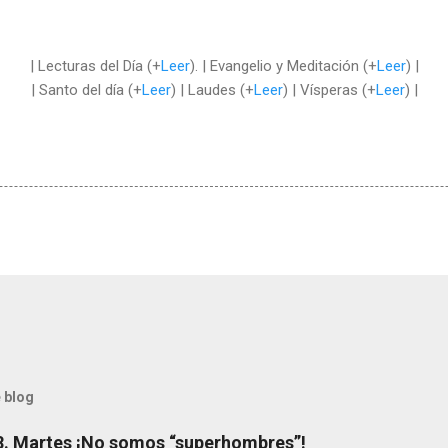
| Lecturas del Día (+
Leer
). | Evangelio y Meditación (+
Leer
) |
| Santo del día (+
Leer
) | Laudes (+
Leer
) | Vísperas (+
Leer
) |
 blog
8. Martes ¡No somos “superhombres”!