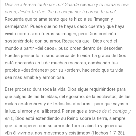
Dios se interesa tanto por mí? Guarda silencio y tu corazón oirá
como, Jesús, te dice: “Se preocupa por ti porque te ama”
.
Recuerda que te ama tanto que te hizo a su “imagen y
semejanza”. Puede que no te hayas dado cuenta y que haya
vivido como si no fueras su imagen, pero Dios continúa
sosteniéndote con su amor. Recuerda que Dios creó el
mundo a partir «del caos», puso orden dentro del desorden.
Puedes pensar lo mismo acerca de tu vida. La gracia de Dios
está operando en ti de muchas maneras, cambiando tus
propios «desórdenes» por su «orden», haciendo que tu vida
sea más amable y armoniosa.
Este proceso dura toda la vida. Dios sigue requiriéndote para
que salgas de las tinieblas, del egoísmo, de la esclavitud, de las
malas costumbres y de todas las ataduras... para que vayas a
la luz, al amor y a la libertad. Piensa que
a través de ti, contigo y
en ti
, Dios está extendiendo su Reino sobre la tierra, siempre
que tú cooperes con su amor de forma abierta y generosa.
«En él vivimos, nos movemos y existimos» (Hechos 1 7, 28).