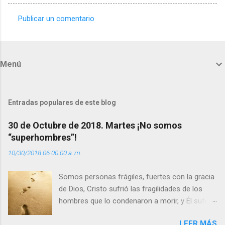
Publicar un comentario
C
o
m
Menú
e
n
t
Entradas populares de este blog
a
30 de Octubre de 2018. Martes ¡No somos
r
“superhombres”!
i
10/30/2018 06:00:00 a. m.
o
s
Somos personas frágiles, fuertes con la gracia
de Dios, Cristo sufrió las fragilidades de los
hombres que lo condenaron a morir, y Él sufrió
como hombre esas fragilidades. ¿Qué nos
LEER MÁS
enseña Jesucristo? Que, si seguimos sus