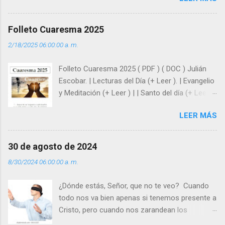
huellas, sin ser superhombres, podemos
afrontar las adversidades con la fuerza y la luz
Folleto Cuaresma 2025
del amor. Sentirse amado es saber que Dios
2/18/2025 06:00:00 a. m.
siempre está pendiente de nosotros. Amar es
hacer que los demás se sientan acompañados
Folleto Cuaresma 2025 ( PDF ) ( DOC ) Julián
y protegidos por nosotros. “ Señor, soy un
Escobar. | Lecturas del Día (+ Leer ). | Evangelio
árbol sin frutos, pero tú me das la savia para
y Meditación (+ Leer ) | | Santo del día (+ Leer )
que al menos mis ramas y hojas den sombra
| Laudes (+ Leer ) | Vísperas (+ Leer ) |
en los días del sol abrasador ”. - ¿Te sientes
LEER MÁS
super hombre? - ¿Superas tu fragilidad con la
gracia de Dios? Julián Escobar. | Lecturas del
Día (+ Leer ). | Evangelio y Meditación (+ Leer ) |
30 de agosto de 2024
| Santo del día (+ Leer ) | Laudes (+ Leer ) |
8/30/2024 06:00:00 a. m.
Vísperas (+ Leer ) |
¿Dónde estás, Señor, que no te veo? Cuando
todo nos va bien apenas si tenemos presente a
Cristo, pero cuando nos zarandean los
“problemas”, con reproche exclamamos: