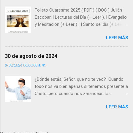
hacer que los demás se sientan acompañados
Folleto Cuaresma 2025 ( PDF ) ( DOC ) Julián
y protegidos por nosotros. “ Señor, soy un
Escobar. | Lecturas del Día (+ Leer ). | Evangelio
árbol sin frutos, pero tú me das la savia para
y Meditación (+ Leer ) | | Santo del día (+ Leer )
que al menos mis ramas y hojas den sombra
| Laudes (+ Leer ) | Vísperas (+ Leer ) |
en los días del sol abrasador ”. - ¿Te sientes
LEER MÁS
super hombre? - ¿Superas tu fragilidad con la
gracia de Dios? Julián Escobar. | Lecturas del
Día (+ Leer ). | Evangelio y Meditación (+ Leer ) |
30 de agosto de 2024
| Santo del día (+ Leer ) | Laudes (+ Leer ) |
8/30/2024 06:00:00 a. m.
Vísperas (+ Leer ) |
¿Dónde estás, Señor, que no te veo? Cuando
todo nos va bien apenas si tenemos presente a
Cristo, pero cuando nos zarandean los
“problemas”, con reproche exclamamos:
LEER MÁS
“¿Dónde estás, Señor, que no te veo, que me
dejas solo y desamparado con el peso de
tantos problemas?”. Y el Señor nos dirá: No me
ves porque me buscas entre los muertos, en la