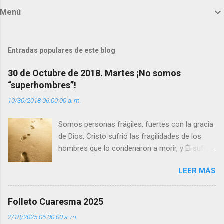
m
Menú
e
n
t
Entradas populares de este blog
a
30 de Octubre de 2018. Martes ¡No somos
r
“superhombres”!
i
10/30/2018 06:00:00 a. m.
o
s
Somos personas frágiles, fuertes con la gracia
de Dios, Cristo sufrió las fragilidades de los
hombres que lo condenaron a morir, y Él sufrió
como hombre esas fragilidades. ¿Qué nos
LEER MÁS
enseña Jesucristo? Que, si seguimos sus
huellas, sin ser superhombres, podemos
afrontar las adversidades con la fuerza y la luz
Folleto Cuaresma 2025
del amor. Sentirse amado es saber que Dios
2/18/2025 06:00:00 a. m.
siempre está pendiente de nosotros. Amar es