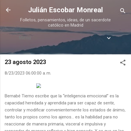
Ir al contenido principal
Julián Escobar Monreal
Folletos, pensamientos, ideas, de un sacerdote
católico en Madrid
Menú
23 agosto 2023
8/23/2023 06:00:00 a. m.
Bernabé Tierno escribe que la “inteligencia emocional” es la
capacidad heredada y aprendida para ser capaz de sentir,
controlar y modificar convenientemente los estados de ánimo,
tanto los propios como los ajenos... es la habilidad para no
reaccionar de manera primaria, visceral e impulsiva y
responder de manera reflexiva y bien pensada. Y es que en las