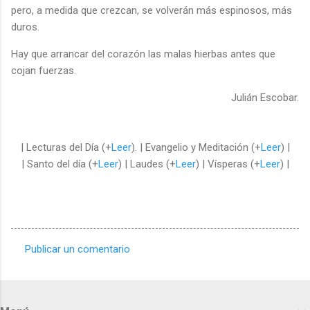
pero, a medida que crezcan, se volverán más espinosos, más
duros.
Hay que arrancar del corazón las malas hierbas antes que
cojan fuerzas.
Julián Escobar.
| Lecturas del Día (+
Leer
). | Evangelio y Meditación (+
Leer
) |
| Santo del día (+
Leer
) | Laudes (+
Leer
) | Vísperas (+
Leer
) |
Publicar un comentario
C
o
m