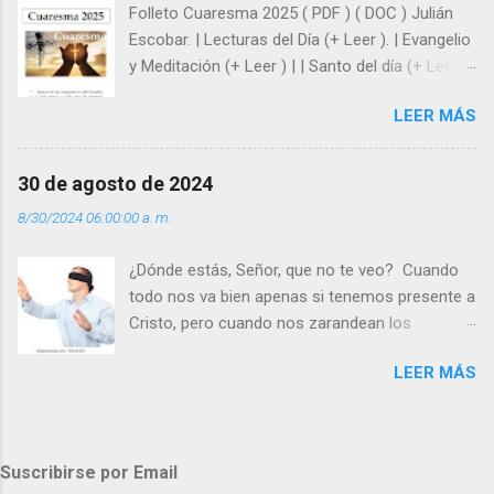
Folleto Cuaresma 2025 ( PDF ) ( DOC ) Julián
y protegidos por nosotros. “ Señor, soy un
Escobar. | Lecturas del Día (+ Leer ). | Evangelio
árbol sin frutos, pero tú me das la savia para
y Meditación (+ Leer ) | | Santo del día (+ Leer )
que al menos mis ramas y hojas den sombra
| Laudes (+ Leer ) | Vísperas (+ Leer ) |
en los días del sol abrasador ”. - ¿Te sientes
LEER MÁS
super hombre? - ¿Superas tu fragilidad con la
gracia de Dios? Julián Escobar. | Lecturas del
Día (+ Leer ). | Evangelio y Meditación (+ Leer ) |
30 de agosto de 2024
| Santo del día (+ Leer ) | Laudes (+ Leer ) |
8/30/2024 06:00:00 a. m.
Vísperas (+ Leer ) |
¿Dónde estás, Señor, que no te veo? Cuando
todo nos va bien apenas si tenemos presente a
Cristo, pero cuando nos zarandean los
“problemas”, con reproche exclamamos:
LEER MÁS
“¿Dónde estás, Señor, que no te veo, que me
dejas solo y desamparado con el peso de
tantos problemas?”. Y el Señor nos dirá: No me
ves porque me buscas entre los muertos, en la
Suscribirse por Email
tumba vacía, y yo estoy Resucitado. No me ves