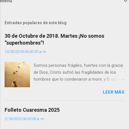
Menú
e
n
t
Entradas populares de este blog
a
30 de Octubre de 2018. Martes ¡No somos
r
“superhombres”!
i
10/30/2018 06:00:00 a. m.
o
s
Somos personas frágiles, fuertes con la gracia
de Dios, Cristo sufrió las fragilidades de los
hombres que lo condenaron a morir, y Él sufrió
como hombre esas fragilidades. ¿Qué nos
LEER MÁS
enseña Jesucristo? Que, si seguimos sus
huellas, sin ser superhombres, podemos
afrontar las adversidades con la fuerza y la luz
Folleto Cuaresma 2025
del amor. Sentirse amado es saber que Dios
2/18/2025 06:00:00 a. m.
siempre está pendiente de nosotros. Amar es
hacer que los demás se sientan acompañados