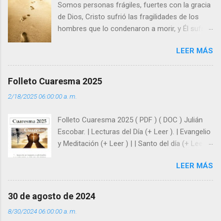
Somos personas frágiles, fuertes con la gracia
de Dios, Cristo sufrió las fragilidades de los
hombres que lo condenaron a morir, y Él sufrió
como hombre esas fragilidades. ¿Qué nos
LEER MÁS
enseña Jesucristo? Que, si seguimos sus
huellas, sin ser superhombres, podemos
afrontar las adversidades con la fuerza y la luz
Folleto Cuaresma 2025
del amor. Sentirse amado es saber que Dios
2/18/2025 06:00:00 a. m.
siempre está pendiente de nosotros. Amar es
hacer que los demás se sientan acompañados
Folleto Cuaresma 2025 ( PDF ) ( DOC ) Julián
y protegidos por nosotros. “ Señor, soy un
Escobar. | Lecturas del Día (+ Leer ). | Evangelio
árbol sin frutos, pero tú me das la savia para
y Meditación (+ Leer ) | | Santo del día (+ Leer )
que al menos mis ramas y hojas den sombra
| Laudes (+ Leer ) | Vísperas (+ Leer ) |
en los días del sol abrasador ”. - ¿Te sientes
LEER MÁS
super hombre? - ¿Superas tu fragilidad con la
gracia de Dios? Julián Escobar. | Lecturas del
Día (+ Leer ). | Evangelio y Meditación (+ Leer ) |
30 de agosto de 2024
| Santo del día (+ Leer ) | Laudes (+ Leer ) |
8/30/2024 06:00:00 a. m.
Vísperas (+ Leer ) |