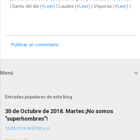
| Santo del día (+
Leer
) | Laudes (+
Leer
) | Vísperas (+
Leer
) |
Publicar un comentario
C
o
m
Menú
e
n
t
Entradas populares de este blog
a
30 de Octubre de 2018. Martes ¡No somos
r
“superhombres”!
i
10/30/2018 06:00:00 a. m.
o
s