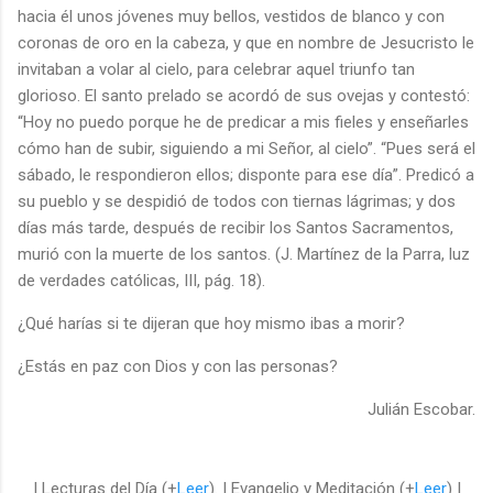
hacia él unos jóvenes muy bellos, vestidos de blanco y con
coronas de oro en la cabeza, y que en nombre de Jesucristo le
invitaban a volar al cielo, para celebrar aquel triunfo tan
glorioso. El santo prelado se acordó de sus ovejas y contestó:
“Hoy no puedo porque he de predicar a mis fieles y enseñarles
cómo han de subir, siguiendo a mi Señor, al cielo”. “Pues será el
sábado, le respondieron ellos; disponte para ese día”. Predicó a
su pueblo y se despidió de todos con tiernas lágrimas; y dos
días más tarde, después de recibir los Santos Sacramentos,
murió con la muerte de los santos. (J. Martínez de la Parra, luz
de verdades católicas, III, pág. 18).
¿Qué harías si te dijeran que hoy mismo ibas a morir?
¿Estás en paz con Dios y con las personas?
Julián Escobar.
| Lecturas del Día (+
Leer
). | Evangelio y Meditación (+
Leer
) |