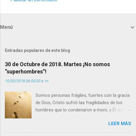
C
o
m
Menú
e
n
t
Entradas populares de este blog
a
30 de Octubre de 2018. Martes ¡No somos
r
“superhombres”!
i
10/30/2018 06:00:00 a. m.
o
s
Somos personas frágiles, fuertes con la gracia
de Dios, Cristo sufrió las fragilidades de los
hombres que lo condenaron a morir, y Él sufrió
como hombre esas fragilidades. ¿Qué nos
LEER MÁS
enseña Jesucristo? Que, si seguimos sus
huellas, sin ser superhombres, podemos