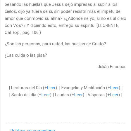
besando las huellas que Jesús dejó impresas al subir a los
cielos, dijo ya fuera de sí, sin poder resistir más el ímpetu de
amor que conmovió su alma:- «¿Adónde iré yo, si no es al cielo
con Vos?» Y diciendo esto, entregó su espíritu. (LLORENTE,
Cal. Exp., pág. 106.)
¿Son las personas, para usted, las huellas de Cristo?
¿Las cuida o las pisa?
Julián Escobar.
| Lecturas del Día (+
Leer
). | Evangelio y Meditación (+
Leer
) |
| Santo del día (+
Leer
) | Laudes (+
Leer
) | Vísperas (+
Leer
) |
Publicar un comentario