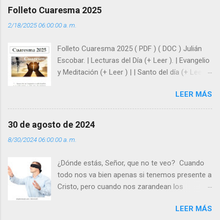
afrontar las adversidades con la fuerza y la luz
Folleto Cuaresma 2025
del amor. Sentirse amado es saber que Dios
2/18/2025 06:00:00 a. m.
siempre está pendiente de nosotros. Amar es
hacer que los demás se sientan acompañados
Folleto Cuaresma 2025 ( PDF ) ( DOC ) Julián
y protegidos por nosotros. “ Señor, soy un
Escobar. | Lecturas del Día (+ Leer ). | Evangelio
árbol sin frutos, pero tú me das la savia para
y Meditación (+ Leer ) | | Santo del día (+ Leer )
que al menos mis ramas y hojas den sombra
| Laudes (+ Leer ) | Vísperas (+ Leer ) |
en los días del sol abrasador ”. - ¿Te sientes
LEER MÁS
super hombre? - ¿Superas tu fragilidad con la
gracia de Dios? Julián Escobar. | Lecturas del
Día (+ Leer ). | Evangelio y Meditación (+ Leer ) |
30 de agosto de 2024
| Santo del día (+ Leer ) | Laudes (+ Leer ) |
8/30/2024 06:00:00 a. m.
Vísperas (+ Leer ) |
¿Dónde estás, Señor, que no te veo? Cuando
todo nos va bien apenas si tenemos presente a
Cristo, pero cuando nos zarandean los
“problemas”, con reproche exclamamos:
LEER MÁS
“¿Dónde estás, Señor, que no te veo, que me