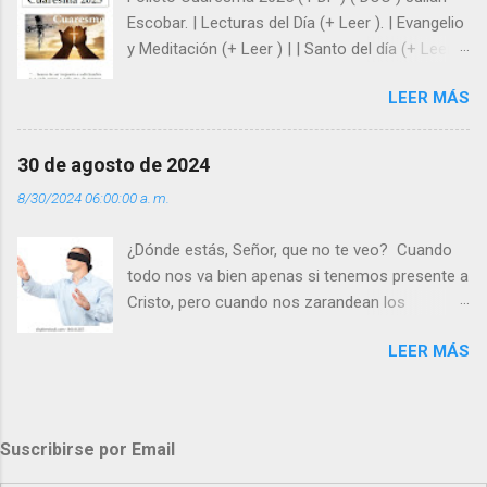
y protegidos por nosotros. “ Señor, soy un
Escobar. | Lecturas del Día (+ Leer ). | Evangelio
árbol sin frutos, pero tú me das la savia para
y Meditación (+ Leer ) | | Santo del día (+ Leer )
que al menos mis ramas y hojas den sombra
| Laudes (+ Leer ) | Vísperas (+ Leer ) |
en los días del sol abrasador ”. - ¿Te sientes
LEER MÁS
super hombre? - ¿Superas tu fragilidad con la
gracia de Dios? Julián Escobar. | Lecturas del
Día (+ Leer ). | Evangelio y Meditación (+ Leer ) |
30 de agosto de 2024
| Santo del día (+ Leer ) | Laudes (+ Leer ) |
8/30/2024 06:00:00 a. m.
Vísperas (+ Leer ) |
¿Dónde estás, Señor, que no te veo? Cuando
todo nos va bien apenas si tenemos presente a
Cristo, pero cuando nos zarandean los
“problemas”, con reproche exclamamos:
LEER MÁS
“¿Dónde estás, Señor, que no te veo, que me
dejas solo y desamparado con el peso de
tantos problemas?”. Y el Señor nos dirá: No me
ves porque me buscas entre los muertos, en la
Suscribirse por Email
tumba vacía, y yo estoy Resucitado. No me ves
porque lloras tus problemas y no gozas de la