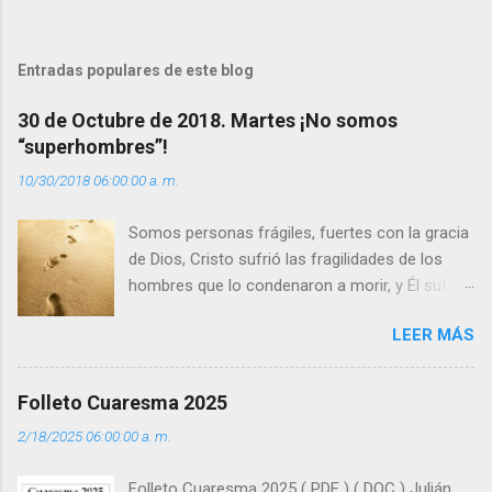
e
n
t
Entradas populares de este blog
a
30 de Octubre de 2018. Martes ¡No somos
r
“superhombres”!
i
10/30/2018 06:00:00 a. m.
o
s
Somos personas frágiles, fuertes con la gracia
de Dios, Cristo sufrió las fragilidades de los
hombres que lo condenaron a morir, y Él sufrió
como hombre esas fragilidades. ¿Qué nos
LEER MÁS
enseña Jesucristo? Que, si seguimos sus
huellas, sin ser superhombres, podemos
afrontar las adversidades con la fuerza y la luz
Folleto Cuaresma 2025
del amor. Sentirse amado es saber que Dios
2/18/2025 06:00:00 a. m.
siempre está pendiente de nosotros. Amar es
hacer que los demás se sientan acompañados
Folleto Cuaresma 2025 ( PDF ) ( DOC ) Julián