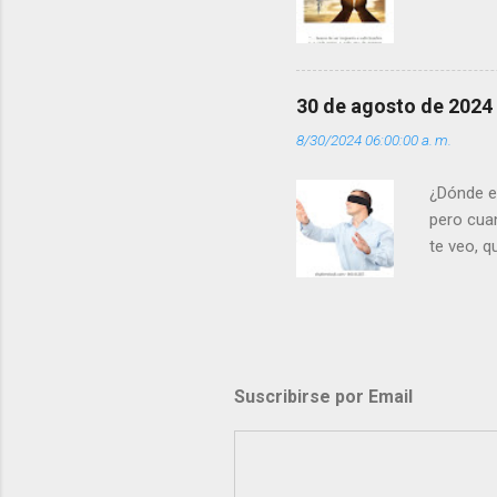
30 de agosto de 2024
8/30/2024 06:00:00 a. m.
¿Dónde e
pero cua
te veo, 
me ves p
porque l
los dolor
poder cre
demás? - 
Suscribirse por Email
- ¿Te sie
perdón qu