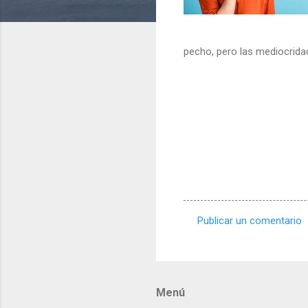
pecho, pero las mediocrid
Publicar un comentario
C
o
m
Menú
e