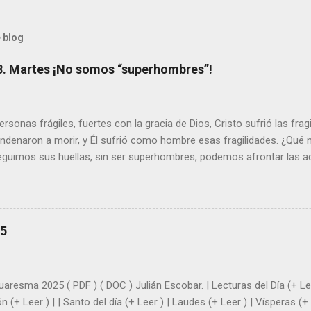
 blog
8. Martes ¡No somos “superhombres”!
sonas frágiles, fuertes con la gracia de Dios, Cristo sufrió las fra
ondenaron a morir, y Él sufrió como hombre esas fragilidades. ¿Qué
seguimos sus huellas, sin ser superhombres, podemos afrontar las a
el amor. Sentirse amado es saber que Dios siempre está pendiente d
demás se sientan acompañados y protegidos por nosotros. “ Señor, so
me das la savia para que al menos mis ramas y hojas den sombra en 
sientes super hombre? - ¿Superas tu fragilidad con la gracia de Dios?
25
+ Leer ). | Evangelio y Meditación (+ Leer ) | | Santo del día (+ Leer ) 
|
uaresma 2025 ( PDF ) ( DOC ) Julián Escobar. | Lecturas del Día (+ Lee
n (+ Leer ) | | Santo del día (+ Leer ) | Laudes (+ Leer ) | Vísperas (+ 