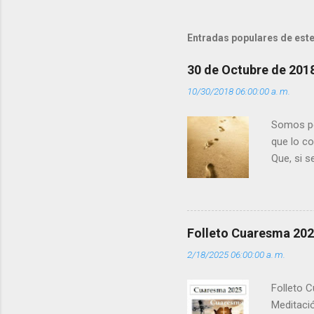
n
t
Entradas populares de este
a
r
30 de Octubre de 201
i
10/30/2018 06:00:00 a. m.
o
s
Somos per
que lo c
Que, si 
la luz d
que los 
pero tú 
”. - ¿Te 
Folleto Cuaresma 20
del Día (
2/18/2025 06:00:00 a. m.
(+ Leer ) 
Folleto C
Meditació