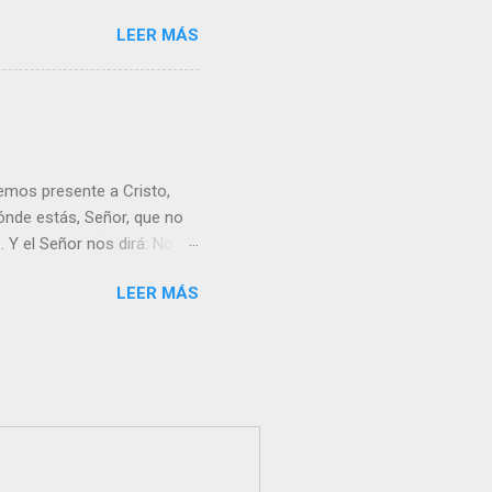
LEER MÁS
emos presente a Cristo,
nde estás, Señor, que no
 Y el Señor nos dirá: No
Resucitado. No me ves
LEER MÁS
Yo dejo a nadie sólo con
r verme, renueva tu fe para
liz y hacer feliz a los
s útil para ti y los demás?
orazón tiene más fuerza el
...