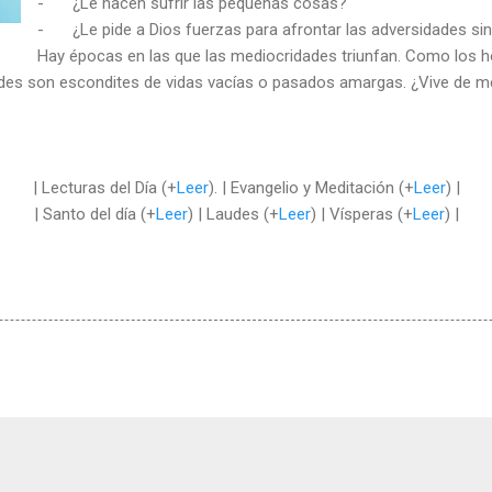
-
¿Le hacen sufrir las pequeñas cosas?
-
¿Le pide a Dios fuerzas para afrontar las adversidades sin
Hay épocas en las que las mediocridades triunfan. Como los
ades son escondites de vidas vacías o pasados amargas. ¿Vive de m
| Lecturas del Día (+
Leer
). | Evangelio y Meditación (+
Leer
) |
| Santo del día (+
Leer
) | Laudes (+
Leer
) | Vísperas (+
Leer
) |