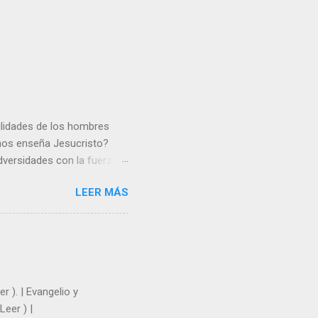
gilidades de los hombres
 nos enseña Jesucristo?
dversidades con la fuerza y
e nosotros. Amar es hacer
LEER MÁS
y un árbol sin frutos,
los días del sol abrasador
 Julián Escobar. | Lecturas
| Laudes (+ Leer ) | Vísperas
r ). | Evangelio y
Leer ) |