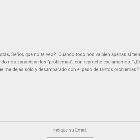
stás, Señor, que no te veo? Cuando todo nos va bien apenas si ten
ndo nos zarandean los “problemas”, con reproche exclamamos: “¿Dó
que me dejas solo y desamparado con el peso de tantos problemas?”.
orque me buscas entre los muertos, en la tumba vacía, y yo estoy 
loras tus problemas y no gozas de la vida. ¿Cómo puedes creer que 
es de la vida? Debes resucitar conmigo. Renueva tus ojos para pode
er más. Hazte preguntas como: - ¿Te despiertas con ánimo, de ser fe
¿Sientes que tu vida tiene sentido? - ¿Valoras lo que haces porque e
ntes fuerte y valiente para vivir la fe en público? - ¿En tu mente y c
e el odio? Si es así, es que Cristo te ha acariciado con su Resurrecc
Indique su Email: