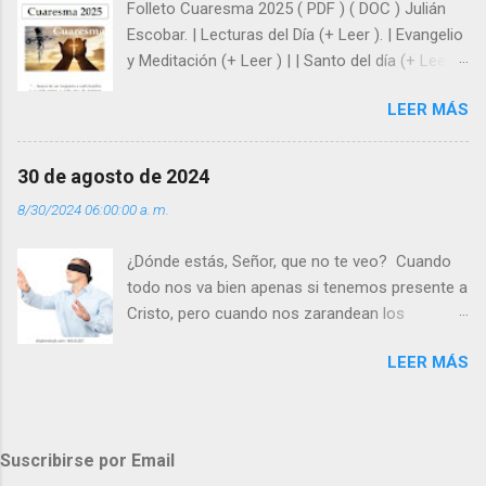
Folleto Cuaresma 2025 ( PDF ) ( DOC ) Julián
y protegidos por nosotros. “ Señor, soy un
Escobar. | Lecturas del Día (+ Leer ). | Evangelio
árbol sin frutos, pero tú me das la savia para
y Meditación (+ Leer ) | | Santo del día (+ Leer )
que al menos mis ramas y hojas den sombra
| Laudes (+ Leer ) | Vísperas (+ Leer ) |
en los días del sol abrasador ”. - ¿Te sientes
LEER MÁS
super hombre? - ¿Superas tu fragilidad con la
gracia de Dios? Julián Escobar. | Lecturas del
Día (+ Leer ). | Evangelio y Meditación (+ Leer ) |
30 de agosto de 2024
| Santo del día (+ Leer ) | Laudes (+ Leer ) |
8/30/2024 06:00:00 a. m.
Vísperas (+ Leer ) |
¿Dónde estás, Señor, que no te veo? Cuando
todo nos va bien apenas si tenemos presente a
Cristo, pero cuando nos zarandean los
“problemas”, con reproche exclamamos:
LEER MÁS
“¿Dónde estás, Señor, que no te veo, que me
dejas solo y desamparado con el peso de
tantos problemas?”. Y el Señor nos dirá: No me
ves porque me buscas entre los muertos, en la
Suscribirse por Email
tumba vacía, y yo estoy Resucitado. No me ves