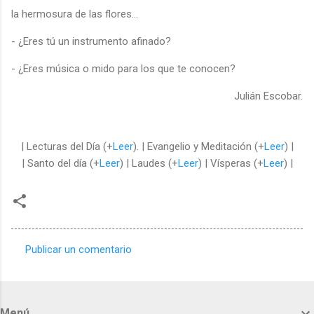
la hermosura de las flores…
- ¿Eres tú un instrumento afinado?
- ¿Eres música o mido para los que te conocen?
Julián Escobar.
| Lecturas del Día (+
Leer
). | Evangelio y Meditación (+
Leer
) |
| Santo del día (+
Leer
) | Laudes (+
Leer
) | Vísperas (+
Leer
) |
Publicar un comentario
C
o
m
Menú