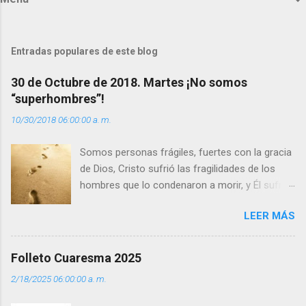
e
n
t
Entradas populares de este blog
a
30 de Octubre de 2018. Martes ¡No somos
r
“superhombres”!
i
10/30/2018 06:00:00 a. m.
o
s
Somos personas frágiles, fuertes con la gracia
de Dios, Cristo sufrió las fragilidades de los
hombres que lo condenaron a morir, y Él sufrió
como hombre esas fragilidades. ¿Qué nos
LEER MÁS
enseña Jesucristo? Que, si seguimos sus
huellas, sin ser superhombres, podemos
afrontar las adversidades con la fuerza y la luz
Folleto Cuaresma 2025
del amor. Sentirse amado es saber que Dios
2/18/2025 06:00:00 a. m.
siempre está pendiente de nosotros. Amar es
hacer que los demás se sientan acompañados