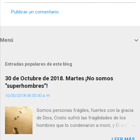
Publicar un comentario
C
o
m
Menú
e
n
t
Entradas populares de este blog
a
30 de Octubre de 2018. Martes ¡No somos
r
“superhombres”!
i
10/30/2018 06:00:00 a. m.
o
s
Somos personas frágiles, fuertes con la gracia
de Dios, Cristo sufrió las fragilidades de los
hombres que lo condenaron a morir, y Él sufrió
como hombre esas fragilidades. ¿Qué nos
LEER MÁS