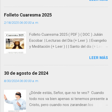
enseña Jesucristo? Que, si seguimos sus
huellas, sin ser superhombres, podemos
afrontar las adversidades con la fuerza y la luz
Folleto Cuaresma 2025
del amor. Sentirse amado es saber que Dios
2/18/2025 06:00:00 a. m.
siempre está pendiente de nosotros. Amar es
hacer que los demás se sientan acompañados
Folleto Cuaresma 2025 ( PDF ) ( DOC ) Julián
y protegidos por nosotros. “ Señor, soy un
Escobar. | Lecturas del Día (+ Leer ). | Evangelio
árbol sin frutos, pero tú me das la savia para
y Meditación (+ Leer ) | | Santo del día (+ Leer )
que al menos mis ramas y hojas den sombra
| Laudes (+ Leer ) | Vísperas (+ Leer ) |
en los días del sol abrasador ”. - ¿Te sientes
LEER MÁS
super hombre? - ¿Superas tu fragilidad con la
gracia de Dios? Julián Escobar. | Lecturas del
Día (+ Leer ). | Evangelio y Meditación (+ Leer ) |
30 de agosto de 2024
| Santo del día (+ Leer ) | Laudes (+ Leer ) |
8/30/2024 06:00:00 a. m.
Vísperas (+ Leer ) |
¿Dónde estás, Señor, que no te veo? Cuando
todo nos va bien apenas si tenemos presente a
Cristo, pero cuando nos zarandean los
“problemas”, con reproche exclamamos: