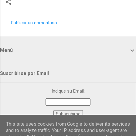
Publicar un comentario
C
o
m
Menú
e
n
t
Suscribirse por Email
a
r
Indique su Email:
i
o
s
This site uses cookies from Google to deliver its services
Proporcionado por
FeedBurner
and to analyze traffic. Your IP address and user-agent are