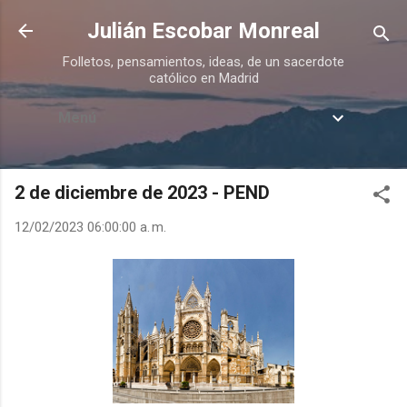
Ir al contenido principal
Julián Escobar Monreal
Folletos, pensamientos, ideas, de un sacerdote
católico en Madrid
Menú
2 de diciembre de 2023 - PEND
12/02/2023 06:00:00 a. m.